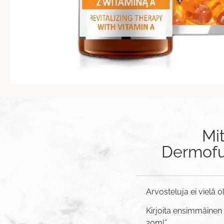
Mi
Dermofut
Arvosteluja ei vielä o
Kirjoita ensimmäinen 
20ml”