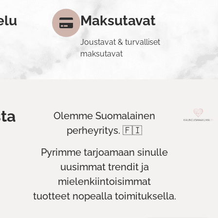
elu
Maksutavat
Joustavat & turvalliset
maksutavat
ta
Olemme Suomalainen
perheyritys. 🇫🇮
Pyrimme tarjoamaan sinulle
uusimmat trendit ja
mielenkiintoisimmat
tuotteet nopealla toimituksella.