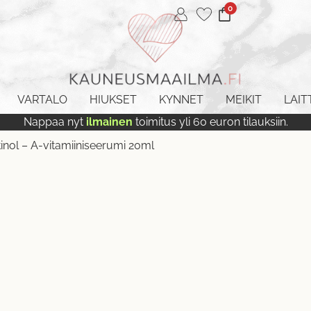
0
VARTALO
HIUKSET
KYNNET
MEIKIT
LAIT
Nappaa nyt
ilmainen
toimitus yli 60 euron tilauksiin.
inol – A-vitamiiniseerumi 20ml