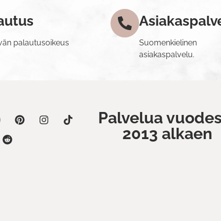
autus
Asiakaspalv
vän palautusoikeus
Suomenkielinen
asiakaspalvelu.
Palvelua vuodes
2013 alkaen