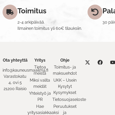
Toimitus
Pal
2-4 arkipäivää.
30 päi
Ilmainen toimitus yli 60€ tilauksiin.
Ota yhteyttä
Yritys
Ohje
Tietoa
Toimitus- ja
info@kauneusmaailma.fi
meistä
maksuehdot
Varastokatu
Miksi valita
UKK – Usein
4, ovi 5
meidät
Kysytyt
21200 Raisio
Kysymykset
Yhteistyö ja
PR
Tietosuojaseloste
Hae
Peruutukset
yritysasiakkaaksi
ja