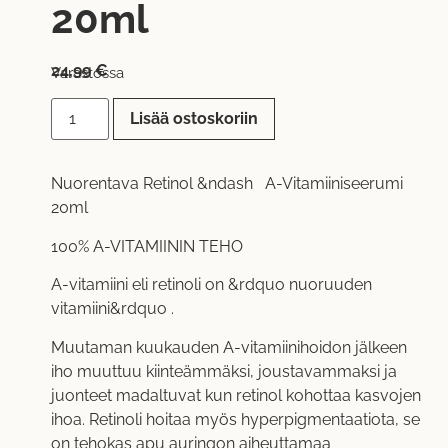
20ml
24,99
€
Varastossa
Lisää ostoskoriin
Nuorentava Retinol &ndash A-Vitamiiniseerumi
20ml
100% A-VITAMIININ TEHO
A-vitamiini eli retinoli on &rdquo nuoruuden
vitamiini&rdquo .
Muutaman kuukauden A-vitamiinihoidon jälkeen
iho muuttuu kiinteämmäksi, joustavammaksi ja
juonteet madaltuvat kun retinol kohottaa kasvojen
ihoa. Retinoli hoitaa myös hyperpigmentaatiota, se
on tehokas apu auringon aiheuttamaa