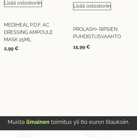
Lisää ostoskoriin
Lisää ostoskoriin
MEDIHEAL P.D.F. AC
PROLASH+ RIPSIEN
DRESSING AMPOULE
PUHDISTUSVAAHTO
MASK 25ML
15,99
€
2,99
€
Muista
ilmainen
toimitus yli 60 euron tilauksiin.