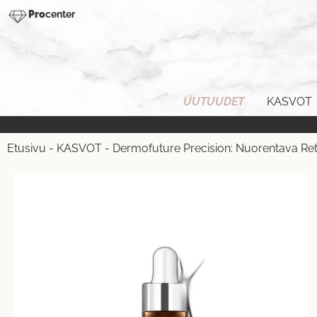
Pro
center
UUTUUDET
KASVOT
Etusivu
-
KASVOT
-
Dermofuture Precision: Nuorentava Ret