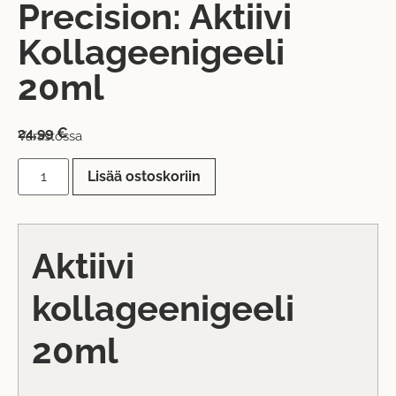
Precision: Aktiivi
Kollageenigeeli
20ml
24,99
€
Varastossa
Lisää ostoskoriin
Aktiivi
kollageenigeeli
20ml