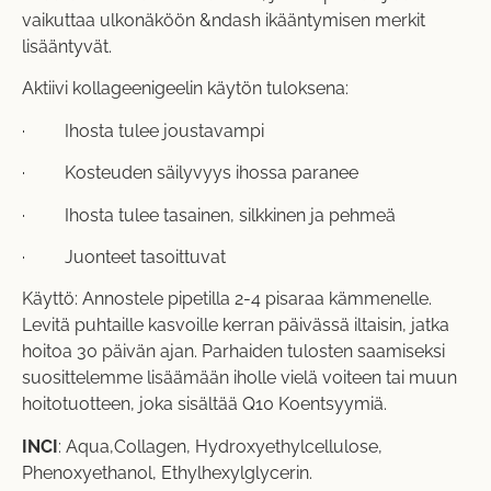
vaikuttaa ulkonäköön &ndash ikääntymisen merkit
lisääntyvät.
Aktiivi kollageenigeelin käytön tuloksena:
· Ihosta tulee joustavampi
· Kosteuden säilyvyys ihossa paranee
· Ihosta tulee tasainen, silkkinen ja pehmeä
· Juonteet tasoittuvat
Käyttö: Annostele pipetilla 2-4 pisaraa kämmenelle.
Levitä puhtaille kasvoille kerran päivässä iltaisin, jatka
hoitoa 30 päivän ajan. Parhaiden tulosten saamiseksi
suosittelemme lisäämään iholle vielä voiteen tai muun
hoitotuotteen, joka sisältää Q10 Koentsyymiä.
INCI
: Aqua,Collagen, Hydroxyethylcellulose,
Phenoxyethanol, Ethylhexylglycerin.