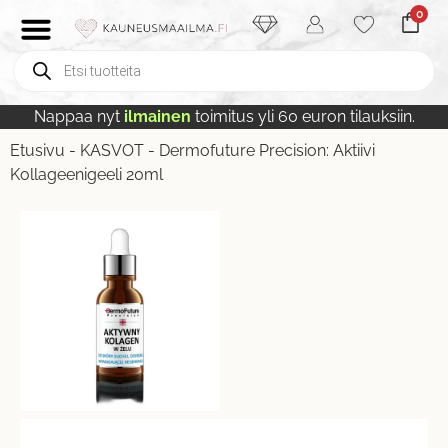
0
Nappaa nyt
ilmainen
toimitus yli 60 euron tilauksiin.
Etusivu
-
KASVOT
-
Dermofuture Precision: Aktiivi
Kollageenigeeli 20ml