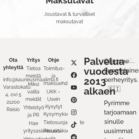
Maksutavat
Joustavat & turvalliset
maksutavat
Palvelua
Ota
Yritys
Ohje
Olemme
yhteyttä
Tietoa
Toimitus-
vuodesta
Suomalaine
meistä
ja
2013
perheyritys.
info@kauneusmaailma.fi
maksuehdot
Miksi
Varastokatu
alkaen
🇫🇮
valita
UKK –
4, ovi 5
meidät
Usein
21200
Pyrimme
Kysytyt
Yhteistyö
Raisio
tarjoamaan
Kysymykset
ja PR
sinulle
Tietosuojaseloste
Hae
uusimmat
yritysasiakkaaksi
Peruutukset
ja