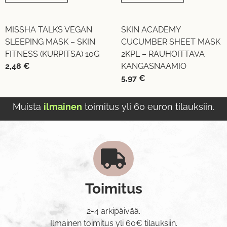
MISSHA TALKS VEGAN
SKIN ACADEMY
SLEEPING MASK – SKIN
CUCUMBER SHEET MASK
FITNESS (KURPITSA) 10G
2KPL – RAUHOITTAVA
2,48
€
KANGASNAAMIO
5,97
€
Muista
ilmainen
toimitus yli 60 euron tilauksiin.
Toimitus
2-4 arkipäivää.
Ilmainen toimitus yli 60€ tilauksiin.