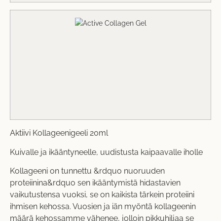
Aktiivi Kollageenigeeli 20ml
Kuivalle ja ikääntyneelle, uudistusta kaipaavalle iholle
Kollageeni on tunnettu &rdquo nuoruuden
proteiinina&rdquo sen ikääntymistä hidastavien
vaikutustensa vuoksi, se on kaikista tärkein proteiini
ihmisen kehossa. Vuosien ja iän myöntä kollageenin
määrä kehossamme vähenee, jolloin pikkuhiljaa se