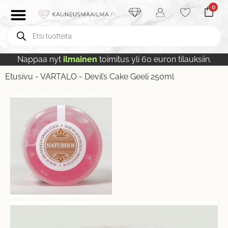
0
Nappaa nyt
ilmainen
toimitus yli 60 euron tilauksiin.
Etusivu
-
VARTALO
-
Devil’s Cake Geeli 250ml