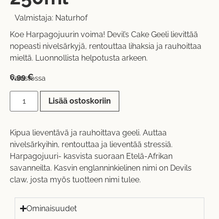
Valmistaja:
Naturhof
Koe Harpagojuurin voima! Devil’s Cake Geeli lievittää
nopeasti nivelsärkyjä, rentouttaa lihaksia ja rauhoittaa
mieltä. Luonnollista helpotusta arkeen.
6,99
€
Varastossa
Lisää ostoskoriin
Kipua lieventävä ja rauhoittava geeli. Auttaa
nivelsärkyihin, rentouttaa ja lieventää stressiä.
Harpagojuuri- kasvista suoraan Etelä-Afrikan
savanneilta. Kasvin englanninkielinen nimi on Devils
claw, josta myös tuotteen nimi tulee.
Ominaisuudet