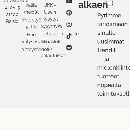
Varastokatu
alkaen
🇫🇮
valita
UKK –
4, ovi 5
meidät
Usein
21200
Pyrimme
Kysytyt
Yhteistyö
Raisio
tarjoamaan
Kysymykset
ja PR
sinulle
Tietosuojaseloste
Hae
uusimmat
yritysasiakkaaksi
Peruutukset
ja
Yhteystiedot
trendit
palautukset
ja
mielenkiint
tuotteet
nopealla
toimituksell