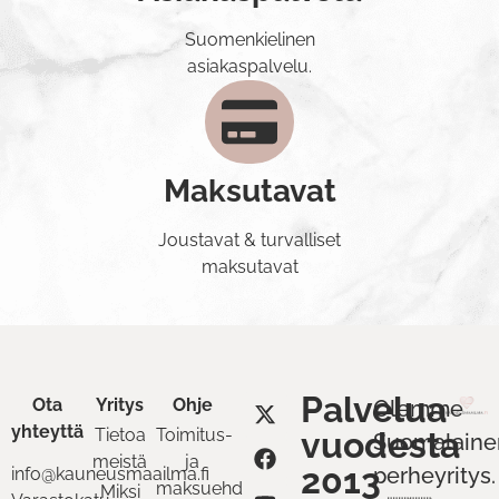
Suomenkielinen
asiakaspalvelu.
Maksutavat
Joustavat & turvalliset
maksutavat
Palvelua
Ota
Yritys
Ohje
Olemme
yhteyttä
Tietoa
Toimitus-
vuodesta
Suomalaine
meistä
ja
2013
perheyritys.
info@kauneusmaailma.fi
maksuehdot
Miksi