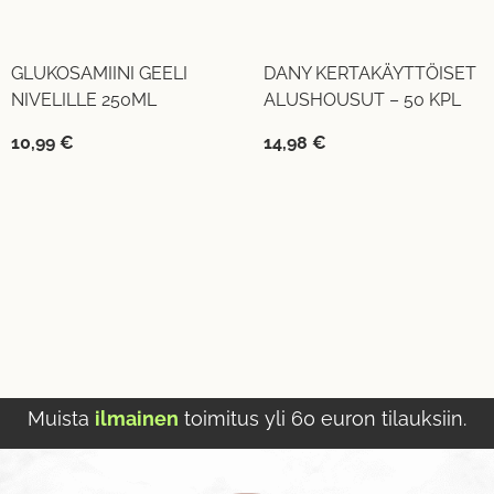
GLUKOSAMIINI GEELI
DANY KERTAKÄYTTÖISET
NIVELILLE 250ML
ALUSHOUSUT – 50 KPL
10,99
€
14,98
€
Muista
ilmainen
toimitus yli 60 euron tilauksiin.