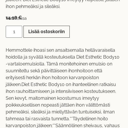
ihon pehmeäksi ja sileäksi.
14,98
€
Varastossa
Lisää ostoskoriin
Hemmottele ihoasi sen ansaitsemalla hellävaraisella
hoidolla ja syvällä kosteutuksella Diet Esthetic Body10
-vartaloemulsiolla. Tämä monitehoinen emulsio on
suunniteltu sekä päivittäiseen ihonhoitoon että
erityisesti herkän ihon hoitoon karvanpoiston
jälkeen.Diet Esthetic Body10 on ihanteellinen ratkaisu
ihon rauhoittamiseen ja intensiiviseen kosteutukseen.
Sen kevyt, maitomainen koostumus imeytyy
poikkeuksellisen nopeasti jättäen ihon välittömästi
pehmeäksi, sileäksi ja miellyttävän tuntuiseksi, ilman
tahmeaa tai rasvaista tunnetta.**Täydellinen hoito
karvanpoiston jälkeen:**Säännöllinen sheivaus, vahaus