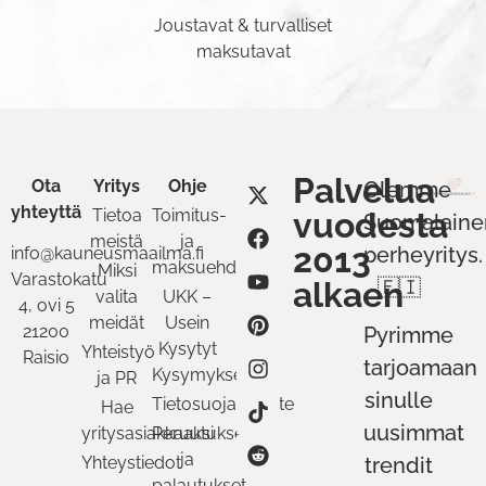
Joustavat & turvalliset
maksutavat
Palvelua
Ota
Yritys
Ohje
Olemme
yhteyttä
Tietoa
Toimitus-
vuodesta
Suomalaine
meistä
ja
2013
perheyritys.
info@kauneusmaailma.fi
maksuehdot
Miksi
Varastokatu
alkaen
🇫🇮
valita
UKK –
4, ovi 5
meidät
Usein
21200
Pyrimme
Kysytyt
Yhteistyö
Raisio
tarjoamaan
Kysymykset
ja PR
sinulle
Tietosuojaseloste
Hae
uusimmat
yritysasiakkaaksi
Peruutukset
ja
Yhteystiedot
trendit
palautukset