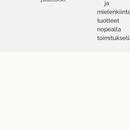
ja
mielenkiint
tuotteet
nopealla
toimituksell