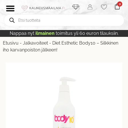
0
Nappaa nyt
ilmainen
toimitus yli 60 euron tilauksiin.
Etusivu
-
Jalkavoiteet
-
Diet Esthetic Body10 – Silkkinen
iho karvanpoiston jälkeen!