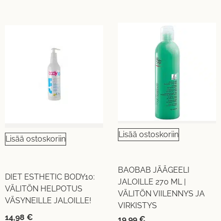
Lisää ostoskoriin
Lisää ostoskoriin
BAOBAB JÄÄGEELI
DIET ESTHETIC BODY10:
JALOILLE 270 ML |
VÄLITÖN HELPOTUS
VÄLITÖN VIILENNYS JA
VÄSYNEILLE JALOILLE!
VIRKISTYS
14,98
€
19,99
€