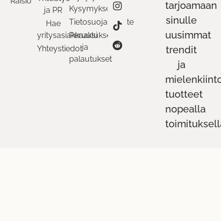
Raisio
tarjoamaan
Kysymykset
ja PR
sinulle
Tietosuojaseloste
Hae
uusimmat
yritysasiakkaaksi
Peruutukset
ja
Yhteystiedot
trendit
palautukset
ja
mielenkiint
tuotteet
nopealla
toimituksell