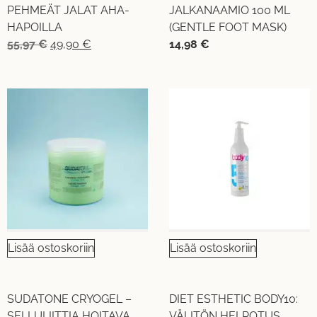
PEHMEÄT JALAT AHA-
JALKANAAMIO 100 ML
HAPOILLA
(GENTLE FOOT MASK)
55,97
€
49,90
€
14,98
€
Lisää ostoskoriin
Lisää ostoskoriin
SUDATONE CRYOGEL –
DIET ESTHETIC BODY10:
SELLULIITTIA HOITAVA
VÄLITÖN HELPOTUS