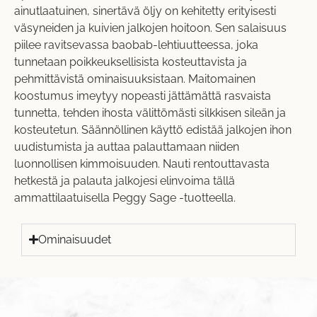
ainutlaatuinen, sinertävä öljy on kehitetty erityisesti
väsyneiden ja kuivien jalkojen hoitoon. Sen salaisuus
piilee ravitsevassa baobab-lehtiuutteessa, joka
tunnetaan poikkeuksellisista kosteuttavista ja
pehmittävistä ominaisuuksistaan. Maitomainen
koostumus imeytyy nopeasti jättämättä rasvaista
tunnetta, tehden ihosta välittömästi silkkisen sileän ja
kosteutetun. Säännöllinen käyttö edistää jalkojen ihon
uudistumista ja auttaa palauttamaan niiden
luonnollisen kimmoisuuden. Nauti rentouttavasta
hetkestä ja palauta jalkojesi elinvoima tällä
ammattilaatuisella Peggy Sage -tuotteella.
Ominaisuudet