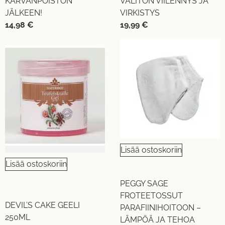
KARVANPOISTON
VÄLITÖN VIILENNYS JA
JÄLKEEN!
VIRKISTYS
14,98
€
19,99
€
Lisää ostoskoriin
Lisää ostoskoriin
PEGGY SAGE
FROTEETOSSUT
DEVIL’S CAKE GEELI
PARAFIINIHOITOON –
250ML
LÄMPÖÄ JA TEHOA