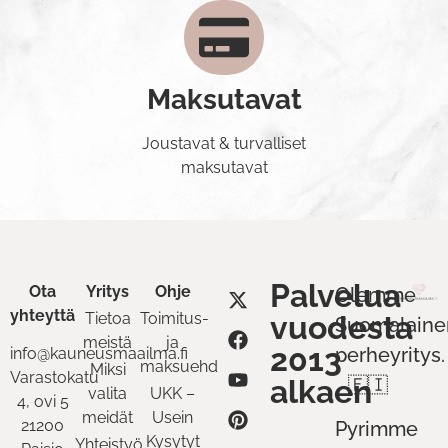
Maksutavat
Joustavat & turvalliset
maksutavat
Palvelua
Ota
Yritys
Ohje
Olemme
yhteyttä
Tietoa
Toimitus-
vuodesta
Suomalaine
meistä
ja
2013
perheyritys.
info@kauneusmaailma.fi
maksuehdot
Miksi
Varastokatu
alkaen
🇫🇮
valita
UKK –
4, ovi 5
meidät
Usein
21200
Pyrimme
Kysytyt
Yhteistyö