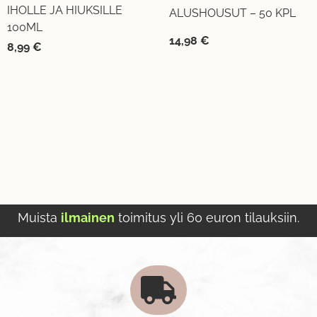
IHOLLE JA HIUKSILLE
ALUSHOUSUT – 50 KPL
100ML
14,98
€
8,99
€
Muista
ilmainen
toimitus yli 60 euron tilauksiin.