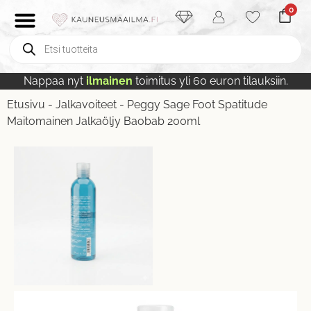
0
Nappaa nyt
ilmainen
toimitus yli 60 euron tilauksiin.
Etusivu
-
Jalkavoiteet
-
Peggy Sage Foot Spatitude
Maitomainen Jalkaöljy Baobab 200ml