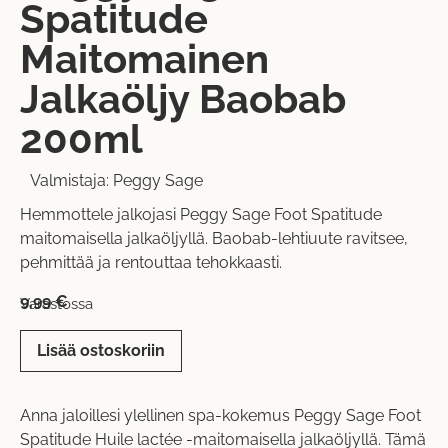
Spatitude
Maitomainen
Jalkaöljy Baobab
200ml
Valmistaja:
Peggy Sage
Hemmottele jalkojasi Peggy Sage Foot Spatitude
maitomaisella jalkaöljyllä. Baobab-lehtiuute ravitsee,
pehmittää ja rentouttaa tehokkaasti.
9,99
€
Varastossa
Lisää ostoskoriin
Anna jaloillesi ylellinen spa-kokemus Peggy Sage Foot
Spatitude Huile lactée -maitomaisella jalkaöljyllä. Tämä