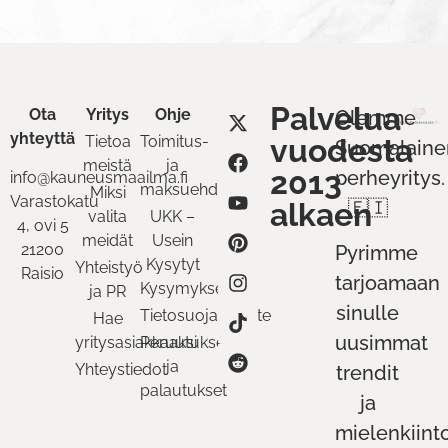
Palvelua
Ota
Yritys
Ohje
Olemme
yhteyttä
Tietoa
Toimitus-
vuodesta
Suomalaine
meistä
ja
2013
perheyritys.
info@kauneusmaailma.fi
maksuehdot
Miksi
Varastokatu
alkaen
🇫🇮
valita
UKK –
4, ovi 5
meidät
Usein
21200
Pyrimme
Kysytyt
Yhteistyö
Raisio
tarjoamaan
Kysymykset
ja PR
sinulle
Tietosuojaseloste
Hae
uusimmat
yritysasiakkaaksi
Peruutukset
ja
Yhteystiedot
trendit
palautukset
ja
mielenkiint