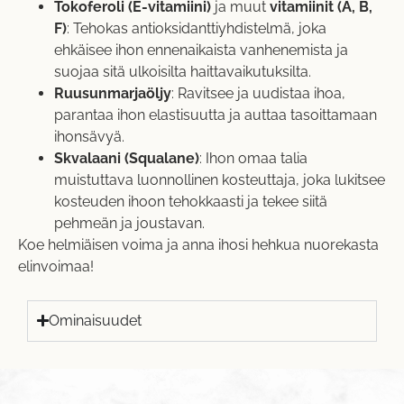
Tokoferoli (E-vitamiini)
ja muut
vitamiinit (A, B,
F)
: Tehokas antioksidanttiyhdistelmä, joka
ehkäisee ihon ennenaikaista vanhenemista ja
suojaa sitä ulkoisilta haittavaikutuksilta.
Ruusunmarjaöljy
: Ravitsee ja uudistaa ihoa,
parantaa ihon elastisuutta ja auttaa tasoittamaan
ihonsävyä.
Skvalaani (Squalane)
: Ihon omaa talia
muistuttava luonnollinen kosteuttaja, joka lukitsee
kosteuden ihoon tehokkaasti ja tekee siitä
pehmeän ja joustavan.
Koe helmiäisen voima ja anna ihosi hehkua nuorekasta
elinvoimaa!
Ominaisuudet