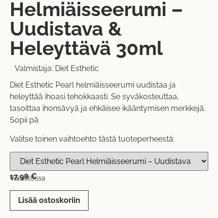
Helmiäisseerumi –
Uudistava &
Heleyttävä 30ml
Valmistaja:
Diet Esthetic
Diet Esthetic Pearl helmiäisseerumi uudistaa ja
heleyttää ihoasi tehokkaasti. Se syväkosteuttaa,
tasoittaa ihonsävyä ja ehkäisee ikääntymisen merkkejä.
Sopii pä
Valitse toinen vaihtoehto tästä tuoteperheestä:
17,98
€
Varastossa
Lisää ostoskoriin