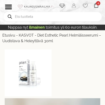
0
Nappaa nyt
ilmainen
toimitus yli 60 euron tilauksiin.
Etusivu
-
KASVOT
-
Diet Esthetic Pearl Helmiäisseerumi –
Uudistava & Heleyttävä 30ml