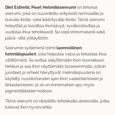
Diet Esthetic Pearl Helmiäisseerumi
on tehokas
seerumi, joka on suunniteltu erityisesti normaalille ja
kuivalle iholle, sekä ikääntyvälle iholle. Tämä seerumi
heleyttää ja tasoittaa ihonsävyä, syväkosteuttaa ja
uudistaa ihoa tehokkaasti. Se sopii erinomaisesti sekä
päivä- että yökäyttöön.
Seerumin sydämenä toimii
luonnollinen
helmiäispuuteri
, joka heijastaa valoa ja kirkastaa ihoa
välittömästi. Se auttaa säilyttämään ihon nuorekkaan
hehkun ja saa ihon näyttämään tasaisemmalta, jolloin
juonteet ja virheet häivyttyvät. Helmiäispuuteria on
käytetty vuosituhansien ajan ihon vaalentamiseen ja
kirkastamiseen, ja se on erinomainen apu myös
pigmenttiläiskien hoitoon.
Tämä seerumi on rikastettu tehokkailla ainesosilla, jotka
tukevat ihon hyvinvointia: