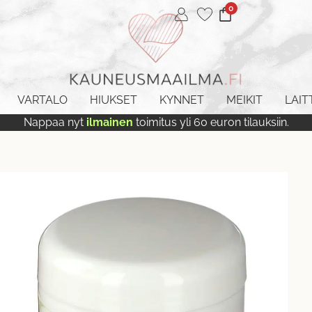
0
VARTALO
HIUKSET
KYNNET
MEIKIT
LAIT
Nappaa nyt
ilmainen
toimitus yli 60 euron tilauksiin.