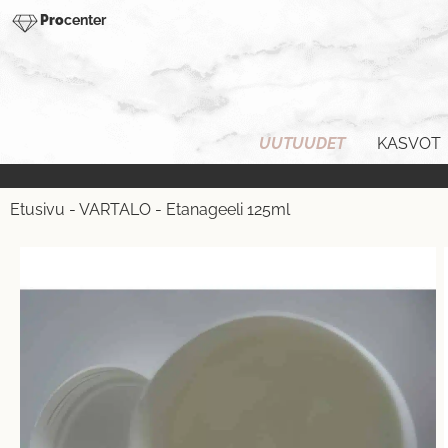
Pro
center
UUTUUDET
KASVOT
Etusivu
-
VARTALO
-
Etanageeli 125ml