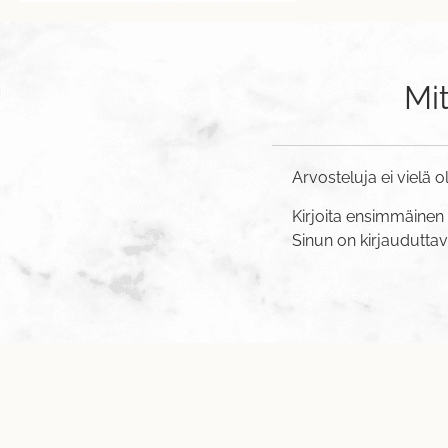
Mi
Arvosteluja ei vielä o
Kirjoita ensimmäinen 
Sinun on
kirjaudutta