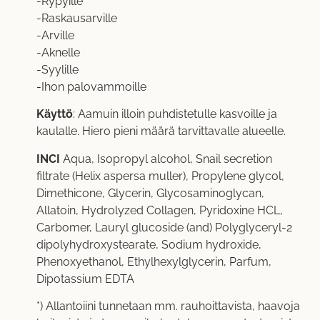
-Rypyille
-Raskausarville
-Arville
-Aknelle
-Syylille
-Ihon palovammoille
Käyttö
: Aamuin illoin puhdistetulle kasvoille ja
kaulalle. Hiero pieni määrä tarvittavalle alueelle.
INCI
Aqua, Isopropyl alcohol, Snail secretion
filtrate (Helix aspersa muller), Propylene glycol,
Dimethicone, Glycerin, Glycosaminoglycan,
Allatoin, Hydrolyzed Collagen, Pyridoxine HCL,
Carbomer, Lauryl glucoside (and) Polyglyceryl-2
dipolyhydroxystearate, Sodium hydroxide,
Phenoxyethanol, Ethylhexylglycerin, Parfum,
Dipotassium EDTA
*) Allantoiini tunnetaan mm. rauhoittavista, haavoja