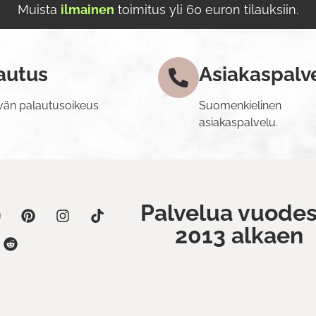
Muista
ilmainen
toimitus yli 60 euron tilauksiin.
autus
Asiakaspalv
vän palautusoikeus
Suomenkielinen
asiakaspalvelu.
Palvelua vuodes
2013 alkaen