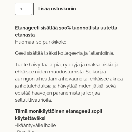
Lisää ostoskoriin
Etanageeli sisältää 100% luonnollista uutetta
etanasta
.
Huomaa iso purkkikoko.
Geeli sisältää lisäksi kollageenia ja *allantoiinia.
Tuote häivyttää arpia, ryppyjä ja maksaläiskiä ja
ehkäisee niiden muodostumista. Se korjaa
auringon aiheuttamia ihovaurioita, ehkäisee aknea
ja ihotulehduksia ja häivyttää niiden jälkiä, sekä
edistää haavojen paranemista ja korjaa
selluliittivaurioita.
Tämä monikäyttöinen etanageeli sopii
käytettäväksi
:
-Ikääntyvälle iholle