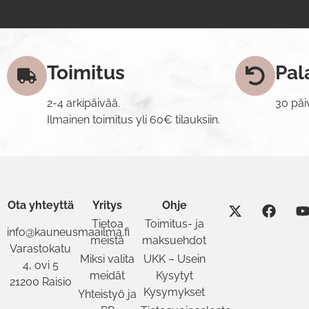
Toimitus
Pal
2-4 arkipäivää.
30 päi
Ilmainen toimitus yli 60€ tilauksiin.
Ota yhteyttä
Yritys
Ohje
Tietoa
Toimitus- ja
info@kauneusmaailma.fi
meistä
maksuehdot
Varastokatu
Miksi valita
UKK – Usein
4, ovi 5
meidät
Kysytyt
21200 Raisio
Kysymykset
Yhteistyö ja