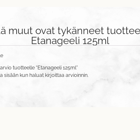
tä muut ovat tykänneet tuottee
Etanageeli 125ml
le
arvio tuotteelle “Etanageeli 125ml”
va sisään
kun haluat kirjoittaa arvioinnin.