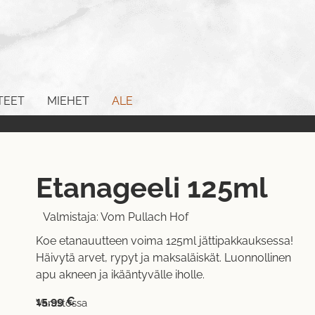
TEET
MIEHET
ALE
Etanageeli 125ml
Valmistaja:
Vom Pullach Hof
Koe etanauutteen voima 125ml jättipakkauksessa!
Häivytä arvet, rypyt ja maksaläiskät. Luonnollinen
apu akneen ja ikääntyvälle iholle.
15,99
€
Varastossa