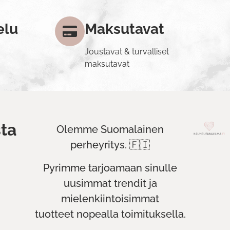
elu
Maksutavat
Joustavat & turvalliset
maksutavat
ta
Olemme Suomalainen
perheyritys. 🇫🇮
Pyrimme tarjoamaan sinulle
uusimmat trendit ja
mielenkiintoisimmat
tuotteet nopealla toimituksella.