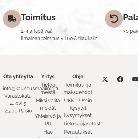
Toimitus
Pal
2-4 arkipäivää.
30 päi
Ilmainen toimitus yli 60€ tilauksiin.
Ota yhteyttä
Yritys
Ohje
Tietoa
Toimitus- ja
info@kauneusmaailma.fi
meistä
maksuehdot
Varastokatu
Miksi valita
UKK – Usein
4, ovi 5
meidät
Kysytyt
21200 Raisio
Kysymykset
Yhteistyö ja
PR
Tietosuojaseloste
Hae
Peruutukset