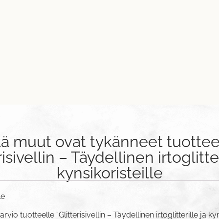
tä muut ovat tykänneet tuottee
risivellin – Täydellinen irtoglitter
kynsikoristeille
le
vio tuotteelle “Glitterisivellin – Täydellinen irtoglitterille ja kyn