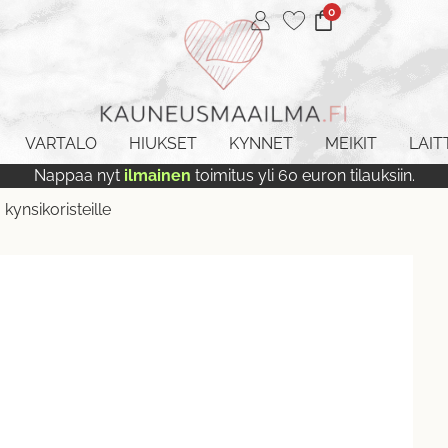
0
VARTALO
HIUKSET
KYNNET
MEIKIT
LAIT
Nappaa nyt
ilmainen
toimitus yli 60 euron tilauksiin.
a kynsikoristeille