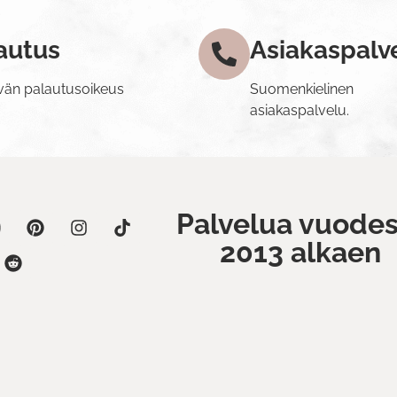
autus
Asiakaspalv
vän palautusoikeus
Suomenkielinen
asiakaspalvelu.
Palvelua vuodes
2013 alkaen