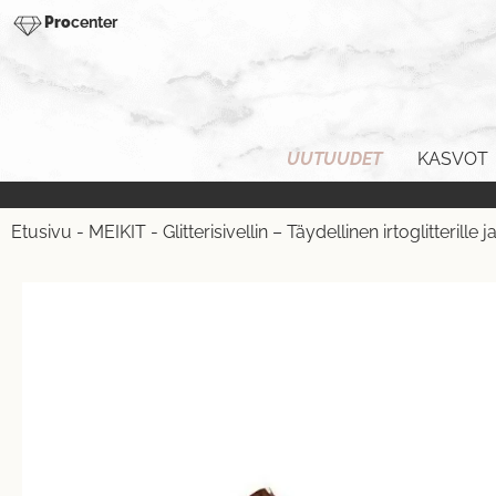
Pro
center
UUTUUDET
KASVOT
Etusivu
-
MEIKIT
-
Glitterisivellin – Täydellinen irtoglitterille j