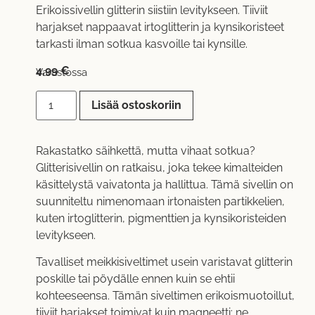
Erikoissivellin glitterin siistiin levitykseen. Tiiviit
harjakset nappaavat irtoglitterin ja kynsikoristeet
tarkasti ilman sotkua kasvoille tai kynsille.
4,99
€
Varastossa
Lisää ostoskoriin
Rakastatko säihkettä, mutta vihaat sotkua?
Glitterisivellin on ratkaisu, joka tekee kimalteiden
käsittelystä vaivatonta ja hallittua. Tämä sivellin on
suunniteltu nimenomaan irtonaisten partikkelien,
kuten irtoglitterin, pigmenttien ja kynsikoristeiden
levitykseen.
Tavalliset meikkisiveltimet usein varistavat glitterin
poskille tai pöydälle ennen kuin se ehtii
kohteeseensa. Tämän siveltimen erikoismuotoillut,
tiiviit harjakset toimivat kuin magneetti: ne