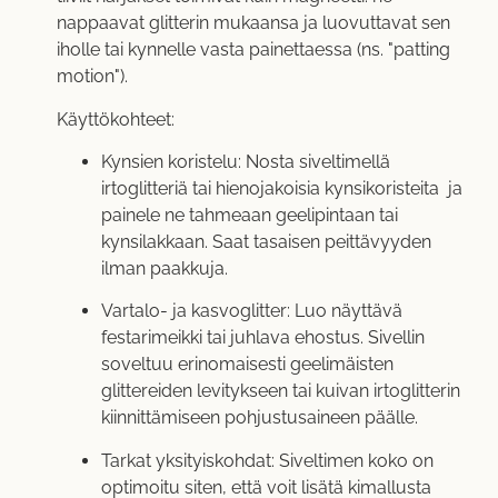
nappaavat glitterin mukaansa ja luovuttavat sen
iholle tai kynnelle vasta painettaessa (ns. "patting
motion").
Käyttökohteet:
Kynsien koristelu: Nosta siveltimellä
irtoglitteriä tai hienojakoisia kynsikoristeita ja
painele ne tahmeaan geelipintaan tai
kynsilakkaan. Saat tasaisen peittävyyden
ilman paakkuja.
Vartalo- ja kasvoglitter: Luo näyttävä
festarimeikki tai juhlava ehostus. Sivellin
soveltuu erinomaisesti geelimäisten
glittereiden levitykseen tai kuivan irtoglitterin
kiinnittämiseen pohjustusaineen päälle.
Tarkat yksityiskohdat: Siveltimen koko on
optimoitu siten, että voit lisätä kimallusta