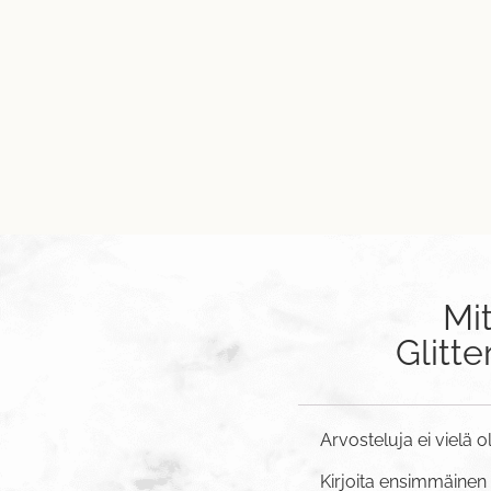
Mi
Glitte
Arvosteluja ei vielä o
Kirjoita ensimmäinen ar