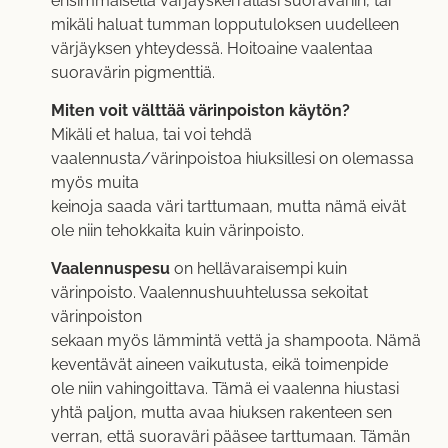
ensimmäisellä värjäyskerrallasi suoraväriin, tai
mikäli haluat tumman lopputuloksen uudelleen
värjäyksen yhteydessä. Hoitoaine vaalentaa
suoravärin pigmenttiä.
Miten voit välttää värinpoiston käytön?
Mikäli et halua, tai voi tehdä
vaalennusta/värinpoistoa hiuksillesi on olemassa
myös muita
keinoja saada väri tarttumaan, mutta nämä eivät
ole niin tehokkaita kuin värinpoisto.
Vaalennuspesu
on hellävaraisempi kuin
värinpoisto. Vaalennushuuhtelussa sekoitat
värinpoiston
sekaan myös lämmintä vettä ja shampoota. Nämä
keventävät aineen vaikutusta, eikä toimenpide
ole niin vahingoittava. Tämä ei vaalenna hiustasi
yhtä paljon, mutta avaa hiuksen rakenteen sen
verran, että suoraväri pääsee tarttumaan. Tämän