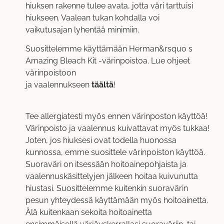
hiuksen rakenne tulee avata, jotta väri tarttuisi
hiukseen. Vaalean tukan kohdalla voi
vaikutusajan lyhentää minimiin.
Suosittelemme käyttämään Herman&rsquo s
Amazing Bleach Kit -värinpoistoa. Lue ohjeet
värinpoistoon
ja vaalennukseen
täältä
!
Tee allergiatesti myös ennen värinposton käyttöä!
Värinpoisto ja vaalennus kuivattavat myös tukkaa!
Joten, jos hiuksesi ovat todella huonossa
kunnossa, emme suosittele värinpoiston käyttöä.
Suoraväri on itsessään hoitoainepohjaista ja
vaalennuskäsittelyjen jälkeen hoitaa kuivunutta
hiustasi. Suosittelemme kuitenkin suoravärin
pesun yhteydessä käyttämään myös hoitoainetta.
Älä kuitenkaan sekoita hoitoainetta