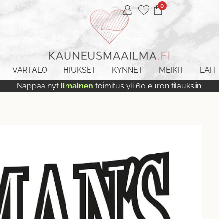
0
VARTALO
HIUKSET
KYNNET
MEIKIT
LAIT
Nappaa nyt
ilmainen
toimitus yli 60 euron tilauksiin.
ä