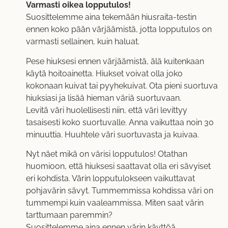
Varmasti oikea lopputulos!
Suosittelemme aina tekemään hiusraita-testin
ennen koko pään värjäämistä, jotta lopputulos on
varmasti sellainen, kuin haluat.
Pese hiuksesi ennen värjäämistä, älä kuitenkaan
käytä hoitoainetta. Hiukset voivat olla joko
kokonaan kuivat tai pyyhekuivat. Ota pieni suortuva
hiuksiasi ja lisää hieman väriä suortuvaan.
Levitä väri huolellisesti niin, että väri levittyy
tasaisesti koko suortuvalle. Anna vaikuttaa noin 30
minuuttia. Huuhtele väri suortuvasta ja kuivaa.
Nyt näet mikä on värisi lopputulos! Otathan
huomioon, että hiuksesi saattavat olla eri sävyiset
eri kohdista. Värin lopputulokseen vaikuttavat
pohjavärin sävyt. Tummemmissa kohdissa väri on
tummempi kuin vaaleammissa. Miten saat värin
tarttumaan paremmin?
Suosittelemme aina ennen värin käyttöä