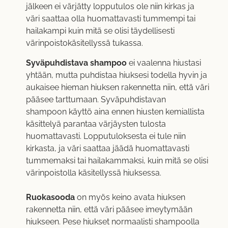
jälkeen ei värjätty lopputulos ole niin kirkas ja
väri saattaa olla huomattavasti tummempi tai
hailakampi kuin mitä se olisi täydellisesti
värinpoistokäsitellyssä tukassa.
Syväpuhdistava shampoo
ei vaalenna hiustasi
yhtään, mutta puhdistaa hiuksesi todella hyvin ja
aukaisee hieman hiuksen rakennetta niin, että väri
pääsee tarttumaan. Syväpuhdistavan
shampoon käyttö aina ennen hiusten kemiallista
käsittelyä parantaa värjäysten tulosta
huomattavasti. Lopputuloksesta ei tule niin
kirkasta, ja väri saattaa jäädä huomattavasti
tummemaksi tai hailakammaksi, kuin mitä se olisi
värinpoistolla käsitellyssä hiuksessa.
Ruokasooda
on myös keino avata hiuksen
rakennetta niin, että väri pääsee imeytymään
hiukseen. Pese hiukset normaalisti shampoolla