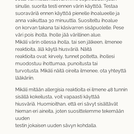
sinulle, suorita testi ennen värin käyttöä. Testaa
suoraväriä ennen käyttöä pienelle ihoalueelle ja
anna vaikuttaa 30 minuuttia. Suositeltu ihoalue
on korvan takana tai käsivarren sisäpuolelle. Pese
väri pois iholta. Iholle jää värillinen alue.
Mikäli värin ollessa iholla, tai sen jälkeen, ilmenee
reaktioita, älä käytä hiusväriä. Näitä
reaktioita ovat: kirvely, tunnet poltetta, ihollesi
muodostuu ihottumaa, punoitusta tai
turvotusta. Mikäli näitä oireita ilmenee, ota yhteyttä
lääkäriin.
Mikäli mitään allergisia reaktioita ei ilmene 48 tunnin
sisällä kokeilusta, voit vapaasti käyttää
hiusväriä. Huomioithan, että eri sävyt sisältävät
hieman eri aineita, joten suosittelemme tekemään
uuden
testin jokaisen uuden sävyn kohdalla.