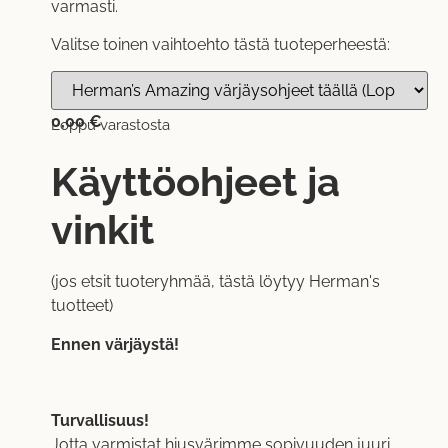
varmasti.
Valitse toinen vaihtoehto tästä tuoteperheestä:
0,00
€
Loppu varastosta
Käyttöohjeet ja
vinkit
(jos etsit tuoteryhmää, tästä löytyy
Herman's
tuotteet
)
Ennen värjäystä!
Turvallisuus!
Jotta varmistat hiusvärimme sopivuuden juuri