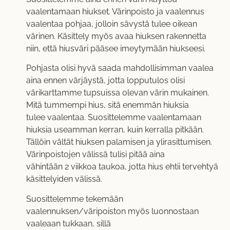
vaalentamaan hiukset. Värinpoisto ja vaalennus
vaalentaa pohjaa, jolloin sävystä tulee oikean
värinen. Käsittely myös avaa hiuksen rakennetta
niin, että hiusväri pääsee imeytymään hiukseesi.
Pohjasta olisi hyvä saada mahdollisimman vaalea
aina ennen värjäystä, jotta lopputulos olisi
värikarttamme tupsuissa olevan värin mukainen.
Mitä tummempi hius, sitä enemmän hiuksia
tulee vaalentaa. Suosittelemme vaalentamaan
hiuksia useamman kerran, kuin kerralla pitkään.
Tällöin vältät hiuksen palamisen ja ylirasittumisen.
Värinpoistojen välissä tulisi pitää aina
vähintään 2 viikkoa taukoa, jotta hius ehtii tervehtyä
käsittelyiden välissä.
Suosittelemme tekemään
vaalennuksen/väripoiston myös luonnostaan
vaaleaan tukkaan, sillä