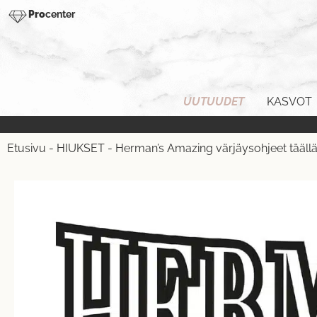
Pro
center
UUTUUDET
KASVOT
Etusivu
-
HIUKSET
-
Herman’s Amazing värjäysohjeet tääll