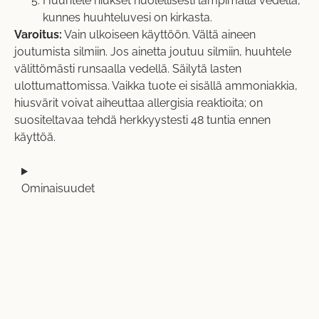
Huuhtele hiukset huolellisesti lämpimällä vedellä,
kunnes huuhteluvesi on kirkasta.
Varoitus:
Vain ulkoiseen käyttöön. Vältä aineen
joutumista silmiin. Jos ainetta joutuu silmiin, huuhtele
välittömästi runsaalla vedellä. Säilytä lasten
ulottumattomissa. Vaikka tuote ei sisällä ammoniakkia,
hiusvärit voivat aiheuttaa allergisia reaktioita; on
suositeltavaa tehdä herkkyystesti 48 tuntia ennen
käyttöä.
Ominaisuudet