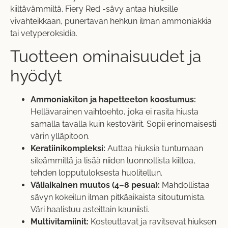
kiiltävämmiltä. Fiery Red -sävy antaa hiuksille
vivahteikkaan, punertavan hehkun ilman ammoniakkia
tai vetyperoksidia.
Tuotteen ominaisuudet ja
hyödyt
Ammoniakiton ja hapetteeton koostumus:
Hellävarainen vaihtoehto, joka ei rasita hiusta
samalla tavalla kuin kestovärit. Sopii erinomaisesti
värin ylläpitoon.
Keratiinikompleksi:
Auttaa hiuksia tuntumaan
sileämmiltä ja lisää niiden luonnollista kiiltoa,
tehden lopputuloksesta huolitellun.
Väliaikainen muutos (4–8 pesua):
Mahdollistaa
sävyn kokeilun ilman pitkäaikaista sitoutumista.
Väri haalistuu asteittain kauniisti.
Multivitamiinit:
Kosteuttavat ja ravitsevat hiuksen