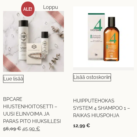
Loppu
ALE!
Lisää ostoskoriin
Lue lisää
BPCARE
HUIPPUTEHOKAS
HIUSTENHOITOSETTI –
SYSTEM 4 SHAMPOO 1 –
UUSI ELINVOIMA JA
RAIKAS HIUSPOHJA
PARAS PITO HIUKSILLESI
12,99
€
56,09
€
45,90
€