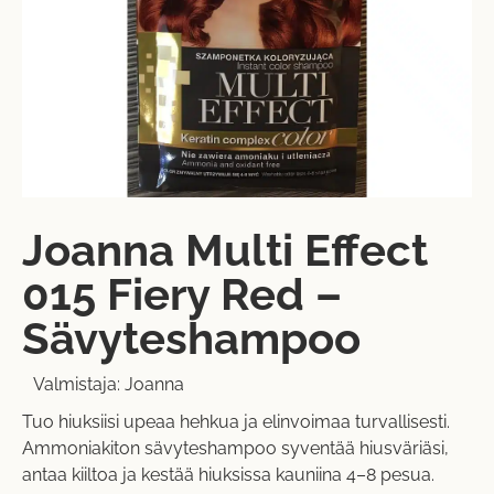
Joanna Multi Effect
015 Fiery Red –
Sävyteshampoo
Valmistaja:
Joanna
Tuo hiuksiisi upeaa hehkua ja elinvoimaa turvallisesti.
Ammoniakiton sävyteshampoo syventää hiusväriäsi,
antaa kiiltoa ja kestää hiuksissa kauniina 4–8 pesua.