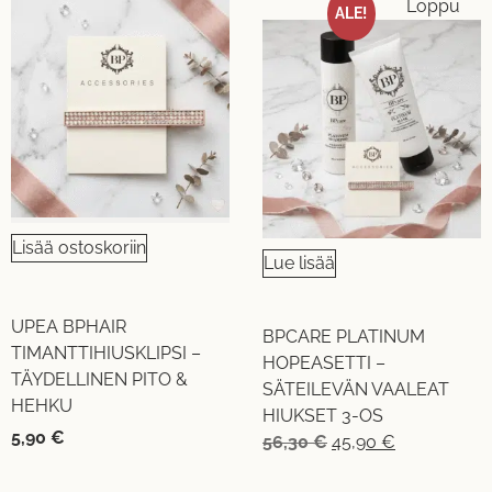
Loppu
ALE!
Lisää ostoskoriin
Lue lisää
UPEA BPHAIR
BPCARE PLATINUM
TIMANTTIHIUSKLIPSI –
HOPEASETTI –
TÄYDELLINEN PITO &
SÄTEILEVÄN VAALEAT
HEHKU
HIUKSET 3-OS
5,90
€
56,30
€
45,90
€