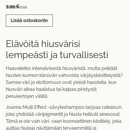
3,99
€
Varastossa
Lisää ostoskoriin
Elävöitä hiusvärisi
lempeästi ja turvallisesti
Haaveiletko intensiivisestä hiusväristä, mutta pelkäät
hiusten kunnon kärsivän vahvoista värjäyskäsittelyistä?
Samea väri ja elottomuus ovat yleisiä haasteita, kun
hiusväri alkaa haalistua tai kaipaa piristystä
pesukertojen välillä.
Joanna Multi Effect -sävyteshampoo tarjoaa ratkaisun,
joka yhdistää väripigmentit ja hiusta hellivät ainesosat.
Tämä ei ole vain väri, vaan kosmeettinen käsittely, joka
auttaa hiuksia näyttämään terveemmiltä ja