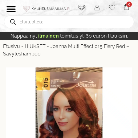
0
Nappaa nyt
ilmainen
toimitus yli 60 euron tilauksiin.
Etusivu
-
HIUKSET
-
Joanna Multi Effect 015 Fiery Red –
Sävyteshampoo