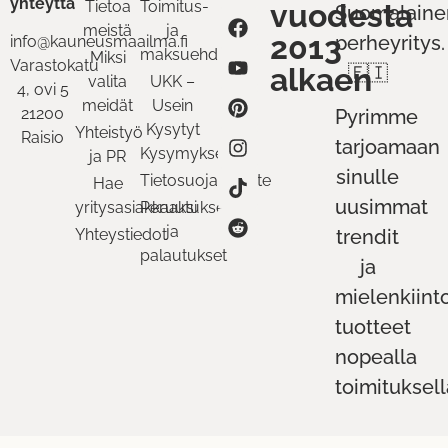
yhteyttä
Tietoa
Toimitus-
vuodesta
Suomalaine
meistä
ja
2013
perheyritys.
info@kauneusmaailma.fi
maksuehdot
Miksi
Varastokatu
alkaen
🇫🇮
valita
UKK –
4, ovi 5
meidät
Usein
21200
Pyrimme
Kysytyt
Yhteistyö
Raisio
tarjoamaan
Kysymykset
ja PR
sinulle
Tietosuojaseloste
Hae
uusimmat
yritysasiakkaaksi
Peruutukset
ja
Yhteystiedot
trendit
palautukset
ja
mielenkiint
tuotteet
nopealla
toimituksell