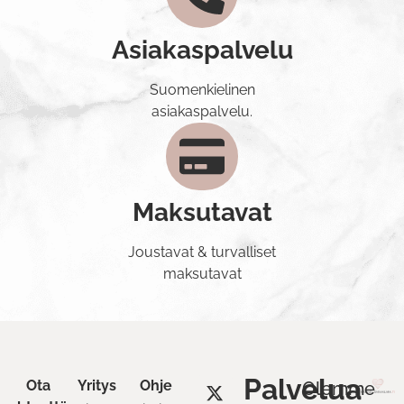
Asiakaspalvelu
Suomenkielinen
asiakaspalvelu.
Maksutavat
Joustavat & turvalliset
maksutavat
Palvelua
Ota
Yritys
Ohje
Olemme