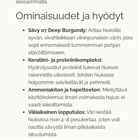
eloisammalta.
Ominaisuudet ja hyödyt
Sävy 07 Deep Burgundy:
Antaa hiuksille
syvän, vivahteikkaan viininpunaisen värin, joka
sopii erinomaisesti tummemman pohjan
elävöittämiseen.
Keratiini- ja proteiinikompleksi:
Hydrolysoidut proteiinit tukevat hiuksen
rakennetta ulkoisesti, tehden hiuksista
helpommin selvitettävät ja pehmeät.
Ammoniakiton ja hapetteeton:
Miellyttävä
käyttökokemus ilman voimakasta hajua; ei
vaadi sekoittamista.
Väliaikainen lopputulos:
Väri kestää
hiuksissa noin 4–8 pesukertaa, joten voit
nauttia sävystä ilman pitkäaikaista
sitoutumista.