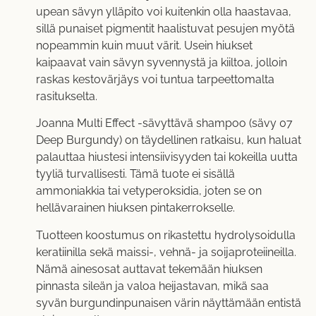
upean sävyn ylläpito voi kuitenkin olla haastavaa,
sillä punaiset pigmentit haalistuvat pesujen myötä
nopeammin kuin muut värit. Usein hiukset
kaipaavat vain sävyn syvennystä ja kiiltoa, jolloin
raskas kestovärjäys voi tuntua tarpeettomalta
rasitukselta.
Joanna Multi Effect -sävyttävä shampoo (sävy 07
Deep Burgundy) on täydellinen ratkaisu, kun haluat
palauttaa hiustesi intensiivisyyden tai kokeilla uutta
tyyliä turvallisesti. Tämä tuote ei sisällä
ammoniakkia tai vetyperoksidia, joten se on
hellävarainen hiuksen pintakerrokselle.
Tuotteen koostumus on rikastettu hydrolysoidulla
keratiinilla sekä maissi-, vehnä- ja soijaproteiineilla.
Nämä ainesosat auttavat tekemään hiuksen
pinnasta sileän ja valoa heijastavan, mikä saa
syvän burgundinpunaisen värin näyttämään entistä