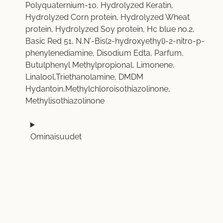
Polyquaternium-10, Hydrolyzed Keratin,
Hydrolyzed Corn protein, Hydrolyzed Wheat
protein, Hydrolyzed Soy protein, Hc blue no.2,
Basic Red 51, N,N'-Bis(2-hydroxyethyl)-2-nitro-p-
phenylenediamine, Disodium Edta, Parfum,
Butulphenyl Methylpropional, Limonene,
Linalool,Triethanolamine, DMDM
Hydantoin,Methylchloroisothiazolinone,
Methylisothiazolinone
Ominaisuudet