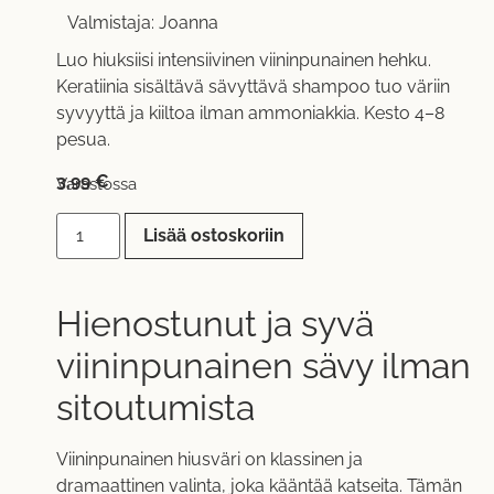
Valmistaja:
Joanna
Luo hiuksiisi intensiivinen viininpunainen hehku.
Keratiinia sisältävä sävyttävä shampoo tuo väriin
syvyyttä ja kiiltoa ilman ammoniakkia. Kesto 4–8
pesua.
3,99
€
Varastossa
Lisää ostoskoriin
Hienostunut ja syvä
viininpunainen sävy ilman
sitoutumista
Viininpunainen hiusväri on klassinen ja
dramaattinen valinta, joka kääntää katseita. Tämän