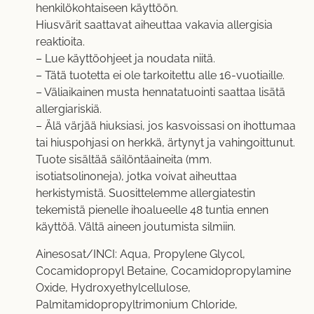
henkilökohtaiseen käyttöön.
Hiusvärit saattavat aiheuttaa vakavia allergisia
reaktioita.
– Lue käyttöohjeet ja noudata niitä.
– Tätä tuotetta ei ole tarkoitettu alle 16-vuotiaille.
– Väliaikainen musta hennatatuointi saattaa lisätä
allergiariskiä.
– Älä värjää hiuksiasi, jos kasvoissasi on ihottumaa
tai hiuspohjasi on herkkä, ärtynyt ja vahingoittunut.
Tuote sisältää säilöntäaineita (mm.
isotiatsolinoneja), jotka voivat aiheuttaa
herkistymistä. Suosittelemme allergiatestin
tekemistä pienelle ihoalueelle 48 tuntia ennen
käyttöä. Vältä aineen joutumista silmiin.
Ainesosat/INCI: Aqua, Propylene Glycol,
Cocamidopropyl Betaine, Cocamidopropylamine
Oxide, Hydroxyethylcellulose,
Palmitamidopropyltrimonium Chloride,