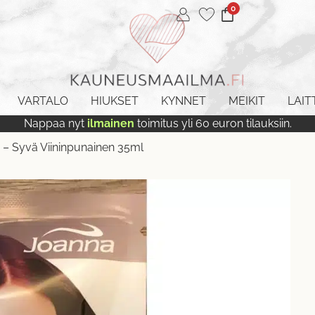
0
VARTALO
HIUKSET
KYNNET
MEIKIT
LAIT
Nappaa nyt
ilmainen
toimitus yli 60 euron tilauksiin.
 – Syvä Viininpunainen 35ml