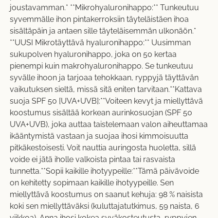
joustavamman.* **Mikrohyaluronihappo:** Tunkeutuu
syvemmälle ihon pintakerroksiin täyteläistäen ihoa
sisältäpäin ja antaen sille täyteläisemmän ulkonäön.*
**UUSI Mikrotäyttävä hyaluronihappo:** Uusimman
sukupolven hyaluronihappo, joka on 50 kertaa
pienempi kuin makrohyaluronihappo. Se tunkeutuu
syvälle ihoon ja tarjoaa tehokkaan, ryppyjä täyttävän
vaikutuksen sieltä, missä sitä eniten tarvitaan.**Kattava
suoja SPF 50 [UVA+UVB]:**Voiteen kevyt ja miellyttävä
koostumus sisältää korkean aurinkosuojan (SPF 50
UVA+UVB), joka auttaa taistelemaan valon aiheuttamaa
ikääntymistä vastaan ja suojaa ihosi kimmoisuutta
pitkäkestoisesti. Voit nauttia auringosta huoletta, sillä
voide ei jätä iholle valkoista pintaa tai rasvaista
tunnetta.**Sopii kaikille ihotyypeille:**Tämä päivävoide
on kehitetty sopimaan kaikille ihotyypeille. Sen
miellyttävä koostumus on saanut kehuja: 98 % naisista
koki sen miellyttäväksi (kuluttajatutkimus, 59 naista, 6
viikkoa). Anna ihosi kokea syväkosteutusta, ryppyjen