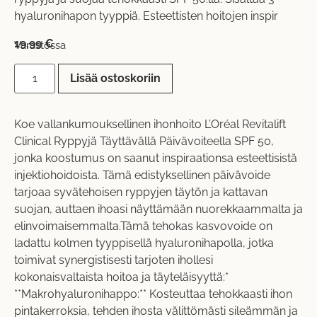
hyaluronihapon tyyppiä. Esteettisten hoitojen inspir
19,99
€
Varastossa
Lisää ostoskoriin
Koe vallankumouksellinen ihonhoito L’Oréal Revitalift
Clinical Ryppyjä Täyttävällä Päivävoiteella SPF 50,
jonka koostumus on saanut inspiraationsa esteettisistä
injektiohoidoista. Tämä edistyksellinen päivävoide
tarjoaa syvätehoisen ryppyjen täytön ja kattavan
suojan, auttaen ihoasi näyttämään nuorekkaammalta ja
elinvoimaisemmalta.Tämä tehokas kasvovoide on
ladattu kolmen tyyppisellä hyaluronihapolla, jotka
toimivat synergistisesti tarjoten ihollesi
kokonaisvaltaista hoitoa ja täyteläisyyttä:*
**Makrohyaluronihappo:** Kosteuttaa tehokkaasti ihon
pintakerroksia, tehden ihosta välittömästi sileämmän ja