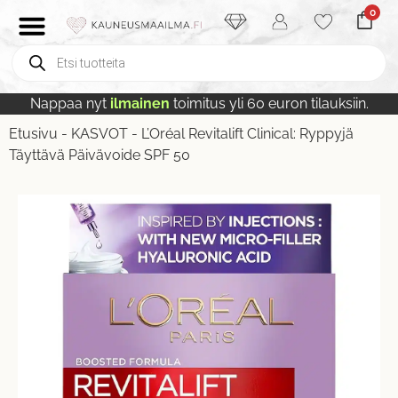
0
Nappaa nyt
ilmainen
toimitus yli 60 euron tilauksiin.
Etusivu
-
KASVOT
-
L’Oréal Revitalift Clinical: Ryppyjä
Täyttävä Päivävoide SPF 50