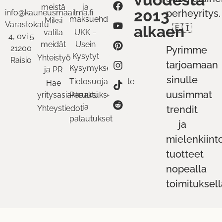
meistä
ja
2013
perheyritys.
info@kauneusmaailma.fi
maksuehdot
Miksi
Varastokatu
alkaen
🇫🇮
valita
UKK –
4, ovi 5
meidät
Usein
21200
Pyrimme
Kysytyt
Yhteistyö
Raisio
tarjoamaan
Kysymykset
ja PR
sinulle
Tietosuojaseloste
Hae
uusimmat
yritysasiakkaaksi
Peruutukset
ja
Yhteystiedot
trendit
palautukset
ja
mielenkiint
tuotteet
nopealla
toimituksell