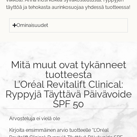
täyttöä ja tehokasta aurinkosuojaa yhdessä tuotteessa!
Ominaisuudet
Mitä muut ovat tykänneet
tuotteesta
L’Oréal Revitalift Clinical:
Ryppyjä Täyttävä Päivävoide
SPF 50
Arvosteluja ei vielä ole
Kirjoita ensimmäinen arvio tuotteelle “L’Oréal