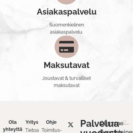
Asiakaspalvelu
Suomenkielinen
asiakaspalvelu.
Maksutavat
Joustavat & turvalliset
maksutavat
Palvelua
Ota
Yritys
Ohje
Olemme
yhteyttä
Tietoa
Toimitus-
vuodesta
Suomalaine