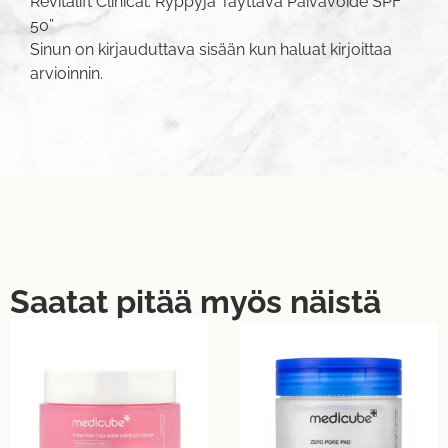
Revitalift Clinical: Ryppyjä Täyttävä Päivävoide SPF
50”
Sinun on
kirjauduttava sisään
kun haluat kirjoittaa
arvioinnin.
Saatat pitää myös näistä