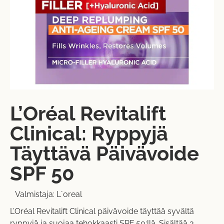
L’Oréal Revitalift
Clinical: Ryppyjä
Täyttävä Päivävoide
SPF 50
Valmistaja:
L´oreal
L’Oréal Revitalift Clinical päivävoide täyttää syvältä
ryppyjä ja suojaa tehokkaasti SPF 50:llä. Sisältää 3