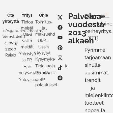
Palvelua
Ota
Yritys
Ohje
Olemme
yhteyttä
Tietoa
Toimitus-
vuodesta
Suomalaine
meistä
ja
2013
perheyritys.
info@kauneusmaailma.fi
maksuehdot
Miksi
Varastokatu
alkaen
🇫🇮
valita
UKK –
4, ovi 5
meidät
Usein
21200
Pyrimme
Kysytyt
Yhteistyö
Raisio
tarjoamaan
Kysymykset
ja PR
sinulle
Tietosuojaseloste
Hae
uusimmat
yritysasiakkaaksi
Peruutukset
ja
Yhteystiedot
trendit
palautukset
ja
mielenkiint
tuotteet
nopealla