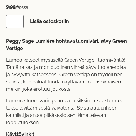
9,99
€
Varastossa
Lisää ostoskoriin
Peggy Sage Lumière hohtava luomiväri, sävy Green
Vertigo
Lumoa katseet mystisellä Green Vertigo -luomivärillä!
Tämä raikas ja monipuolinen vihreä sävy tuo energiaa
ja syvyyttä katseeseesi. Green Vertigo on täydellinen
valinta, kun haluat luoda näyttävän ja elinvoimaisen
meikin, joka erottuu joukosta.
Lumière-luomivärin pehmeä ja silkkinen koostumus
tekee levittämisestä vaivatonta. Se sulautuu ihoon
kauniisti ja antaa pitkäkestoisen, kimaltelevan
lopputuloksen.
Käyttövinkit: