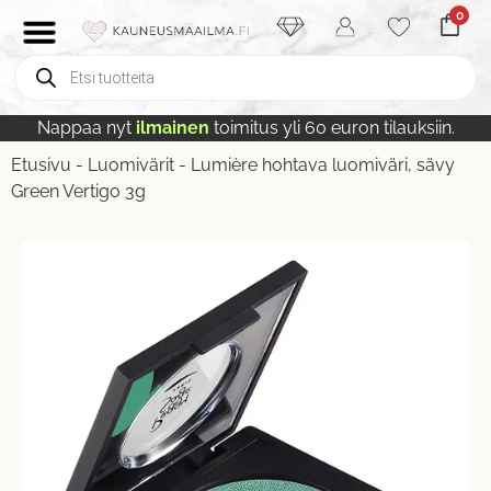
0
Nappaa nyt
ilmainen
toimitus yli 60 euron tilauksiin.
Etusivu
-
Luomivärit
-
Lumière hohtava luomiväri, sävy
Green Vertigo 3g