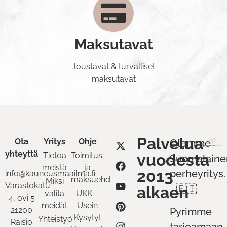
Maksutavat
Joustavat & turvalliset
maksutavat
Palvelua
Ota
Yritys
Ohje
Olemme
yhteyttä
Tietoa
Toimitus-
vuodesta
Suomalaine
meistä
ja
2013
perheyritys.
info@kauneusmaailma.fi
maksuehdot
Miksi
Varastokatu
alkaen
🇫🇮
valita
UKK –
4, ovi 5
meidät
Usein
21200
Pyrimme
Kysytyt
Yhteistyö
Raisio
tarjoamaan