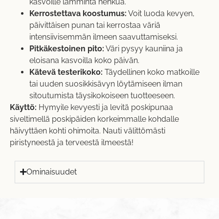
kasvoille lämmintä hehkua.
Kerrostettava koostumus:
Voit luoda kevyen,
päivittäisen punan tai kerrostaa väriä
intensiivisemmän ilmeen saavuttamiseksi.
Pitkäkestoinen pito:
Väri pysyy kauniina ja
eloisana kasvoilla koko päivän.
Kätevä testerikoko:
Täydellinen koko matkoille
tai uuden suosikkisävyn löytämiseen ilman
sitoutumista täysikokoiseen tuotteeseen.
Käyttö:
Hymyile kevyesti ja levitä poskipunaa
siveltimellä poskipäiden korkeimmalle kohdalle
häivyttäen kohti ohimoita. Nauti välittömästi
piristyneestä ja terveestä ilmeestä!
Ominaisuudet