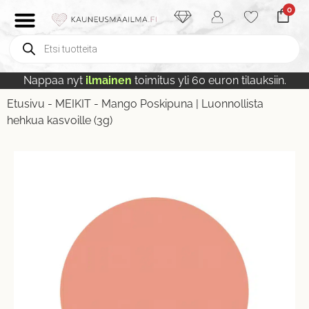
0
Nappaa nyt
ilmainen
toimitus yli 60 euron tilauksiin.
Etusivu
-
MEIKIT
-
Mango Poskipuna | Luonnollista
hehkua kasvoille (3g)