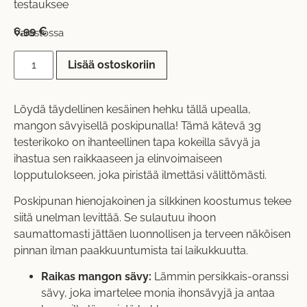
testauksee
6,99
€
Varastossa
Lisää ostoskoriin
Löydä täydellinen kesäinen hehku tällä upealla,
mangon sävyisellä poskipunalla! Tämä kätevä 3g
testerikoko on ihanteellinen tapa kokeilla sävyä ja
ihastua sen raikkaaseen ja elinvoimaiseen
lopputulokseen, joka piristää ilmettäsi välittömästi.
Poskipunan hienojakoinen ja silkkinen koostumus tekee
siitä unelman levittää. Se sulautuu ihoon
saumattomasti jättäen luonnollisen ja terveen näköisen
pinnan ilman paakkuuntumista tai laikukkuutta.
Raikas mangon sävy:
Lämmin persikkais-oranssi
sävy, joka imartelee monia ihonsävyjä ja antaa