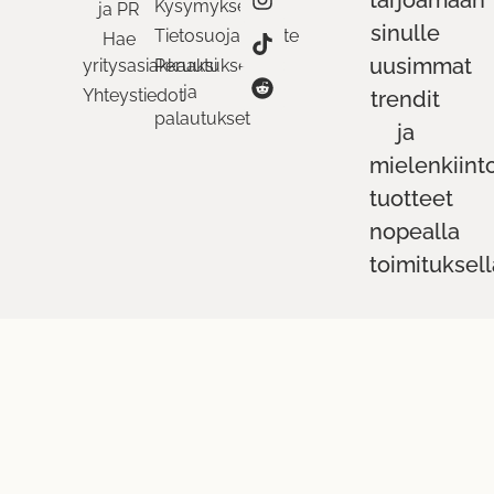
Kysymykset
ja PR
sinulle
Tietosuojaseloste
Hae
uusimmat
yritysasiakkaaksi
Peruutukset
ja
Yhteystiedot
trendit
palautukset
ja
mielenkiint
tuotteet
nopealla
toimituksell