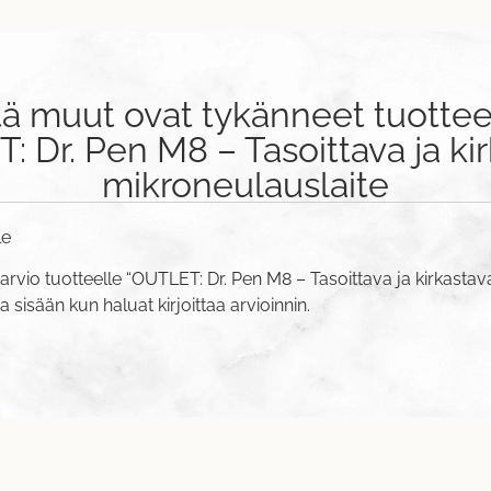
tä muut ovat tykänneet tuottee
 Dr. Pen M8 – Tasoittava ja ki
mikroneulauslaite
le
arvio tuotteelle “OUTLET: Dr. Pen M8 – Tasoittava ja kirkastav
va sisään
kun haluat kirjoittaa arvioinnin.