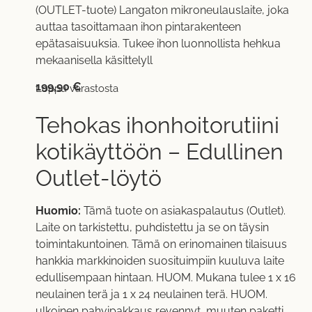
(OUTLET-tuote) Langaton mikroneulauslaite, joka
auttaa tasoittamaan ihon pintarakenteen
epätasaisuuksia. Tukee ihon luonnollista hehkua
mekaanisella käsittelyll
199,90
€
Loppu varastosta
Tehokas ihonhoitorutiini
kotikäyttöön – Edullinen
Outlet-löytö
Huomio:
Tämä tuote on asiakaspalautus (Outlet).
Laite on tarkistettu, puhdistettu ja se on täysin
toimintakuntoinen. Tämä on erinomainen tilaisuus
hankkia markkinoiden suosituimpiin kuuluva laite
edullisempaan hintaan. HUOM. Mukana tulee 1 x 16
neulainen terä ja 1 x 24 neulainen terä. HUOM.
ulkoinen pahvipakkaus revennyt, muuten paketti