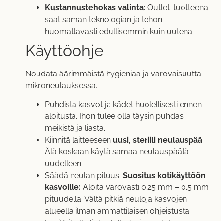
Kustannustehokas valinta:
Outlet-tuotteena
saat saman teknologian ja tehon
huomattavasti edullisemmin kuin uutena.
Käyttöohje
Noudata äärimmäistä hygieniaa ja varovaisuutta
mikroneulauksessa.
Puhdista kasvot ja kädet huolellisesti ennen
aloitusta. Ihon tulee olla täysin puhdas
meikistä ja liasta.
Kiinnitä laitteeseen
uusi, steriili neulauspää
.
Älä koskaan käytä samaa neulauspäätä
uudelleen.
Säädä neulan pituus.
Suositus kotikäyttöön
kasvoille:
Aloita varovasti 0.25 mm – 0.5 mm
pituudella. Vältä pitkiä neuloja kasvojen
alueella ilman ammattilaisen ohjeistusta.