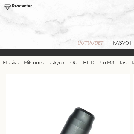
Pro
center
UUTUUDET
KASVOT
Etusivu
-
Mikroneulauskynät
-
OUTLET: Dr. Pen M8 – Tasoitt