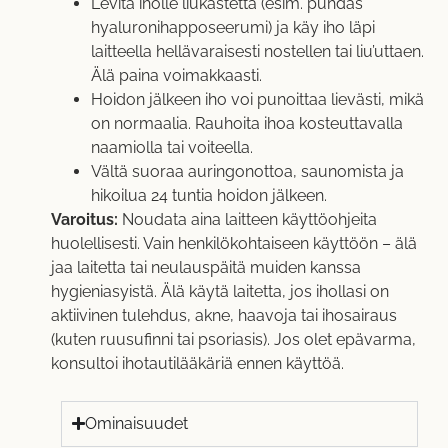
Levitä iholle liukastetta (esim. puhdas
hyaluronihapposeerumi) ja käy iho läpi
laitteella hellävaraisesti nostellen tai liu’uttaen.
Älä paina voimakkaasti.
Hoidon jälkeen iho voi punoittaa lievästi, mikä
on normaalia. Rauhoita ihoa kosteuttavalla
naamiolla tai voiteella.
Vältä suoraa auringonottoa, saunomista ja
hikoilua 24 tuntia hoidon jälkeen.
Varoitus:
Noudata aina laitteen käyttöohjeita
huolellisesti. Vain henkilökohtaiseen käyttöön – älä
jaa laitetta tai neulauspäitä muiden kanssa
hygieniasyistä. Älä käytä laitetta, jos ihollasi on
aktiivinen tulehdus, akne, haavoja tai ihosairaus
(kuten ruusufinni tai psoriasis). Jos olet epävarma,
konsultoi ihotautilääkäriä ennen käyttöä.
Ominaisuudet