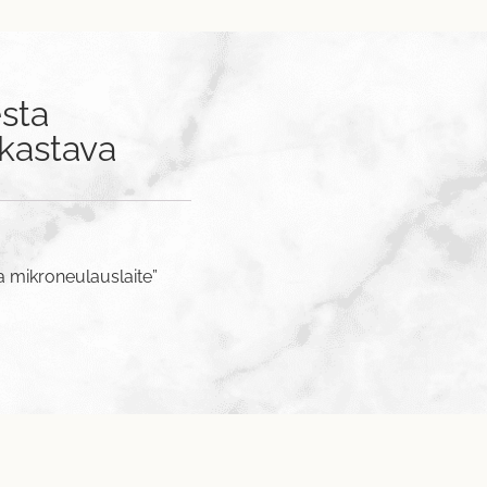
sta
rkastava
a mikroneulauslaite”