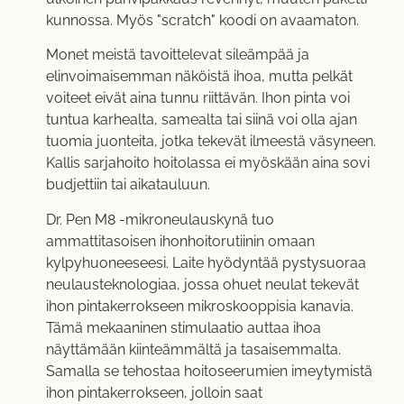
kunnossa. Myös "scratch" koodi on avaamaton.
Monet meistä tavoittelevat sileämpää ja
elinvoimaisemman näköistä ihoa, mutta pelkät
voiteet eivät aina tunnu riittävän. Ihon pinta voi
tuntua karhealta, samealta tai siinä voi olla ajan
tuomia juonteita, jotka tekevät ilmeestä väsyneen.
Kallis sarjahoito hoitolassa ei myöskään aina sovi
budjettiin tai aikatauluun.
Dr. Pen M8 -mikroneulauskynä tuo
ammattitasoisen ihonhoitorutiinin omaan
kylpyhuoneeseesi. Laite hyödyntää pystysuoraa
neulausteknologiaa, jossa ohuet neulat tekevät
ihon pintakerrokseen mikroskooppisia kanavia.
Tämä mekaaninen stimulaatio auttaa ihoa
näyttämään kiinteämmältä ja tasaisemmalta.
Samalla se tehostaa hoitoseerumien imeytymistä
ihon pintakerrokseen, jolloin saat