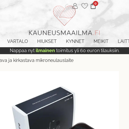
0
VARTALO
HIUKSET
KYNNET
MEIKIT
LAIT
Nappaa nyt
ilmainen
toimitus yli 60 euron tilauksiin.
ava ja kirkastava mikroneulauslaite