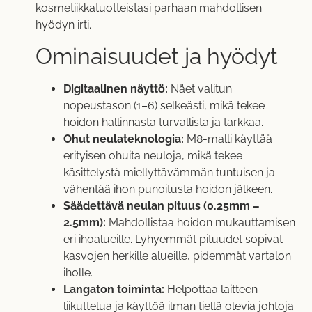
kosmetiikkatuotteistasi parhaan mahdollisen
hyödyn irti.
Ominaisuudet ja hyödyt
Digitaalinen näyttö:
Näet valitun
nopeustason (1–6) selkeästi, mikä tekee
hoidon hallinnasta turvallista ja tarkkaa.
Ohut neulateknologia:
M8-malli käyttää
erityisen ohuita neuloja, mikä tekee
käsittelystä miellyttävämmän tuntuisen ja
vähentää ihon punoitusta hoidon jälkeen.
Säädettävä neulan pituus (0.25mm –
2.5mm):
Mahdollistaa hoidon mukauttamisen
eri ihoalueille. Lyhyemmät pituudet sopivat
kasvojen herkille alueille, pidemmät vartalon
iholle.
Langaton toiminta:
Helpottaa laitteen
liikuttelua ja käyttöä ilman tiellä olevia johtoja.