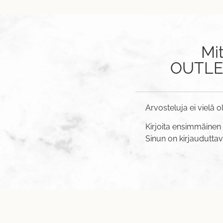
Mi
OUTLET:
Arvosteluja ei vielä o
Kirjoita ensimmäinen 
Sinun on
kirjaudutta