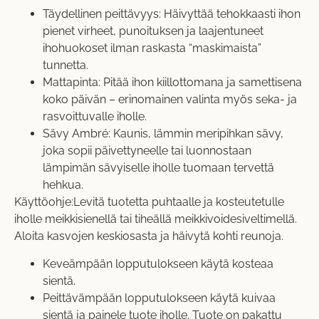
Täydellinen peittävyys: Häivyttää tehokkaasti ihon
pienet virheet, punoituksen ja laajentuneet
ihohuokoset ilman raskasta “maskimaista”
tunnetta.
Mattapinta: Pitää ihon kiillottomana ja samettisena
koko päivän – erinomainen valinta myös seka- ja
rasvoittuvalle iholle.
Sävy Ambré: Kaunis, lämmin meripihkan sävy,
joka sopii päivettyneelle tai luonnostaan
lämpimän sävyiselle iholle tuomaan tervettä
hehkua.
Käyttöohje:Levitä tuotetta puhtaalle ja kosteutetulle
iholle meikkisienellä tai tiheällä meikkivoidesiveltimellä.
Aloita kasvojen keskiosasta ja häivytä kohti reunoja.
Keveämpään lopputulokseen käytä kosteaa
sientä.
Peittävämpään lopputulokseen käytä kuivaa
sientä ja painele tuote iholle. Tuote on pakattu