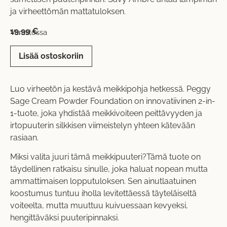
ja virheettömän mattatuloksen.
19,99
€
Varastossa
Lisää ostoskoriin
Luo virheetön ja kestävä meikkipohja hetkessä. Peggy
Sage Cream Powder Foundation on innovatiivinen 2-in-
1-tuote, joka yhdistää meikkivoiteen peittävyyden ja
irtopuuterin silkkisen viimeistelyn yhteen kätevään
rasiaan.
Miksi valita juuri tämä meikkipuuteri?Tämä tuote on
täydellinen ratkaisu sinulle, joka haluat nopean mutta
ammattimaisen lopputuloksen. Sen ainutlaatuinen
koostumus tuntuu iholla levitettäessä täyteläiseltä
voiteelta, mutta muuttuu kuivuessaan kevyeksi,
hengittäväksi puuteripinnaksi.