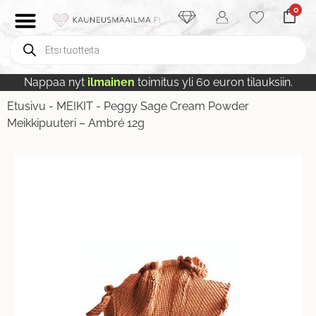
0
Nappaa nyt
ilmainen
toimitus yli 60 euron tilauksiin.
Etusivu
-
MEIKIT
-
Peggy Sage Cream Powder
Meikkipuuteri – Ambré 12g