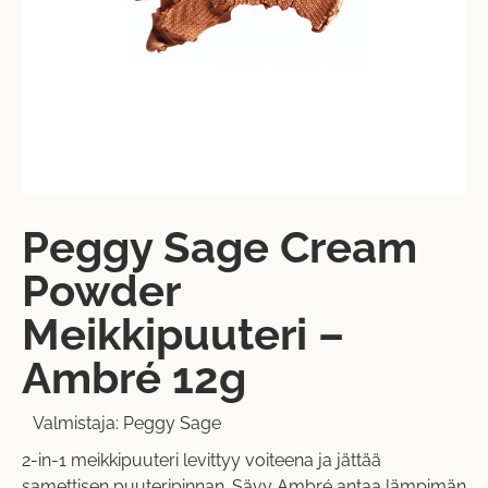
Peggy Sage Cream
Powder
Meikkipuuteri –
Ambré 12g
Valmistaja:
Peggy Sage
2-in-1 meikkipuuteri levittyy voiteena ja jättää
samettisen puuteripinnan. Sävy Ambré antaa lämpimän