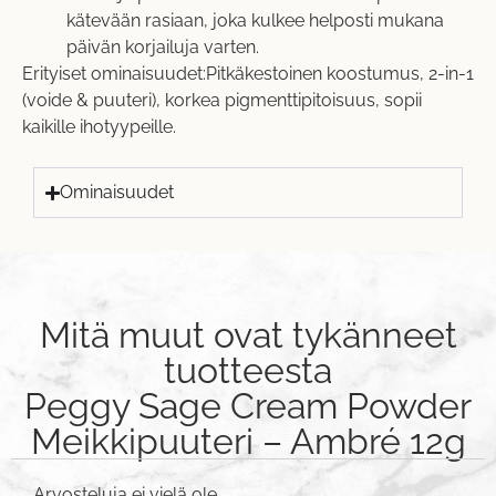
kätevään rasiaan, joka kulkee helposti mukana
päivän korjailuja varten.
Erityiset ominaisuudet:Pitkäkestoinen koostumus, 2-in-1
(voide & puuteri), korkea pigmenttipitoisuus, sopii
kaikille ihotyypeille.
Ominaisuudet
Mitä muut ovat tykänneet
tuotteesta
Peggy Sage Cream Powder
Meikkipuuteri – Ambré 12g
Arvosteluja ei vielä ole