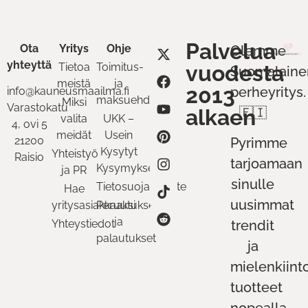
Palvelua
Ota
Yritys
Ohje
Olemme
yhteyttä
Tietoa
Toimitus-
vuodesta
Suomalaine
meistä
ja
2013
perheyritys.
info@kauneusmaailma.fi
maksuehdot
Miksi
Varastokatu
alkaen
🇫🇮
valita
UKK –
4, ovi 5
meidät
Usein
21200
Pyrimme
Kysytyt
Yhteistyö
Raisio
tarjoamaan
Kysymykset
ja PR
sinulle
Tietosuojaseloste
Hae
uusimmat
yritysasiakkaaksi
Peruutukset
ja
Yhteystiedot
trendit
palautukset
ja
mielenkiint
tuotteet