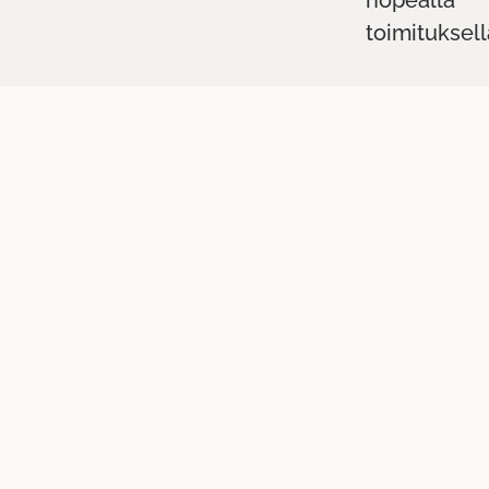
nopealla
toimituksell