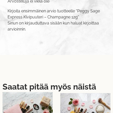
Arvosteluja ei vielä ole
Kirjoita ensimmäinen arvio tuotteelle “Peggy Sage
Express Kivipuuteri – Champagne 12g”
Sinun on
kirjauduttava sisään
kun haluat kirjoittaa
arvioinnin.
Saatat pitää myös näistä