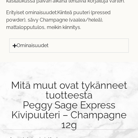
käsilaukussa päivän aikana tehtäviä korjailuja varten.
Erityiset ominaisuudet:Kiinteä puuteri (pressed
powder), sävy Champagne (vaalea/heleä),
mattalopputulos, meikin kiinnitys.
Ominaisuudet
Mitä muut ovat tykänneet
tuotteesta
Peggy Sage Express
Kivipuuteri – Champagne
12g