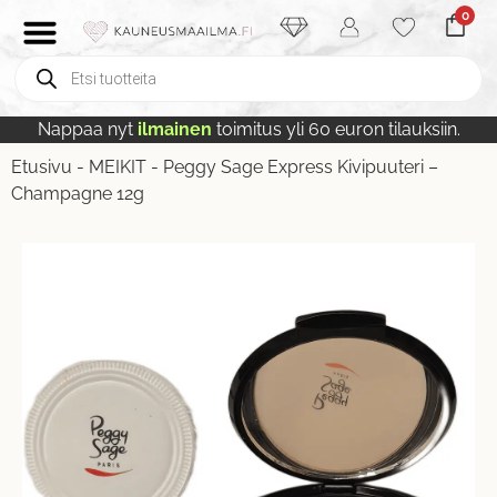
0
Nappaa nyt
ilmainen
toimitus yli 60 euron tilauksiin.
Etusivu
-
MEIKIT
-
Peggy Sage Express Kivipuuteri –
Champagne 12g