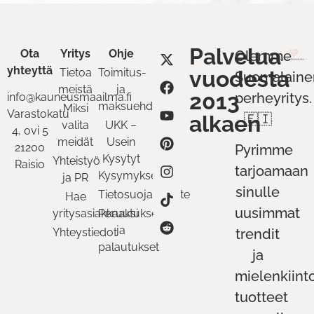
Palvelua
Ota
Yritys
Ohje
Olemme
yhteyttä
Tietoa
Toimitus-
vuodesta
Suomalaine
meistä
ja
2013
perheyritys.
info@kauneusmaailma.fi
maksuehdot
Miksi
Varastokatu
alkaen
🇫🇮
valita
UKK –
4, ovi 5
meidät
Usein
21200
Pyrimme
Kysytyt
Yhteistyö
Raisio
tarjoamaan
Kysymykset
ja PR
sinulle
Tietosuojaseloste
Hae
uusimmat
yritysasiakkaaksi
Peruutukset
ja
Yhteystiedot
trendit
palautukset
ja
mielenkiint
tuotteet