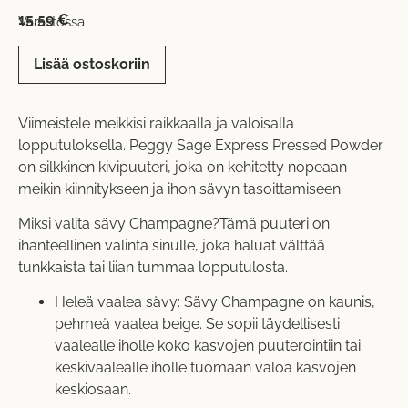
15,59
€
Varastossa
Lisää ostoskoriin
Viimeistele meikkisi raikkaalla ja valoisalla
lopputuloksella. Peggy Sage Express Pressed Powder
on silkkinen kivipuuteri, joka on kehitetty nopeaan
meikin kiinnitykseen ja ihon sävyn tasoittamiseen.
Miksi valita sävy Champagne?Tämä puuteri on
ihanteellinen valinta sinulle, joka haluat välttää
tunkkaista tai liian tummaa lopputulosta.
Heleä vaalea sävy: Sävy Champagne on kaunis,
pehmeä vaalea beige. Se sopii täydellisesti
vaalealle iholle koko kasvojen puuterointiin tai
keskivaalealle iholle tuomaan valoa kasvojen
keskiosaan.