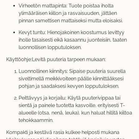
Virheetön mattapinta: Tuote poistaa iholta
ylimääräisen kiillon ja rasvaisuuden, jättäen
pinnan samettisen mattaiseksi mutta eloisaksi.
Kevyt tuntu: Hienojakoinen koostumus levittyy
iholle tasaisesti eikä kasaannu juonteisiin, taaten
luonnollisen lopputuloksen.
Käyttöohje:Levitä puuteria tarpeen mukaan:
Luonnollinen kiinnitys: Sipaise puuteria suurella
siveltimellä meikkivoiteen päälle kiinnittääksesi
pohjan ja saadaksesi kevyen lopputuloksen.
Peittävyys ja korjailu: Käytä puuterivippaa tai
sientä ja painele tuotetta kasvoille, erityisesti T-
alueelle (otsa, nenä, leuka), kun haluat hillitä kiiltoa
tehokkaammin.
Kompakti ja kestävä rasia kulkee helposti mukana