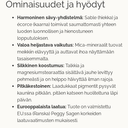
Ominaisuudet ja hyödyt
Harmoninen sävy-yhdistelmä:
Sable (hiekka) ja
écorce (kaarna) toimivat saumattomasti yhteen
luoden luonnollisen ja hienostuneen
lopputuloksen.
Valoa heijastava vaikutus:
Mica-mineraalit tuovat
meikkiin elävyyttä ja auttavat ihoa näyttämään
tasaisemmalta.
Silkkinen koostumus:
Talkkia ja
magnesiumstearaattia sisältävä jauhe levittyy
pehmeästi ja on helppo häivyttää ilman rajoja.
Pitkäkestoinen:
Laadukkaat pigmentit pysyvät
kauniina pitkään, pitäen katseen huoliteltuna läpi
päivän.
Eurooppalaista laatua:
Tuote on valmistettu
EU:ssa (Ranska) Peggy Sagen korkeiden
laatuvaatimusten mukaisesti.