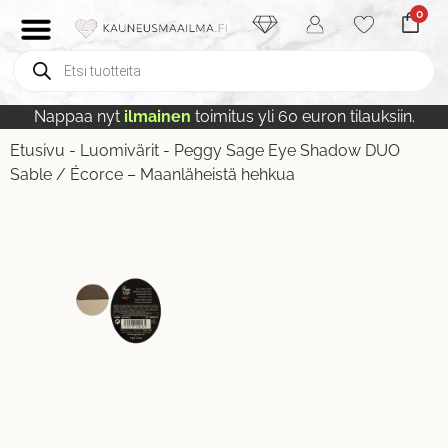
0
Nappaa nyt
ilmainen
toimitus yli 60 euron tilauksiin.
Etusivu
-
Luomivärit
-
Peggy Sage Eye Shadow DUO
Sable / Écorce – Maanläheistä hehkua