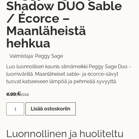
Shadow DUO Sable
/ Écorce –
Maanläheistä
hehkua
Valmistaja:
Peggy Sage
Luo luonnollisen kaunis silmämeikki Peggy Sage Duo -
luomivärillä. Maanläheiset sable- ja écorce-sävyt
tuovat katseeseen lämpöä ja pehmeää syvyyttä.
4,99
€
Varastossa
Lisää ostoskoriin
Luonnollinen ja huoliteltu