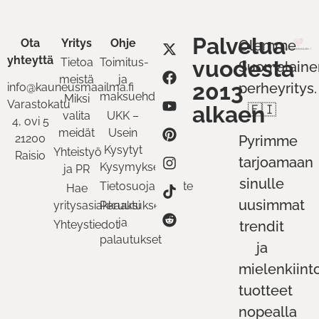
Palvelua
Ota
Yritys
Ohje
Olemme
yhteyttä
Tietoa
Toimitus-
vuodesta
Suomalaine
meistä
ja
2013
perheyritys.
info@kauneusmaailma.fi
maksuehdot
Miksi
Varastokatu
alkaen
🇫🇮
valita
UKK –
4, ovi 5
meidät
Usein
21200
Pyrimme
Kysytyt
Yhteistyö
Raisio
tarjoamaan
Kysymykset
ja PR
sinulle
Tietosuojaseloste
Hae
uusimmat
yritysasiakkaaksi
Peruutukset
ja
Yhteystiedot
trendit
palautukset
ja
mielenkiint
tuotteet
nopealla