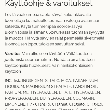
Käyttöohje & varoitukset
Levitä vaaleampaa sable-sävyä koko liikkuvalle
luomelle ja kulmaluulle tuomaan valoa ja avaamaan
katsetta. Käytä tummempaa écorce-sävyä
luomivaossa ja silmän ulkonurkassa tuomaan syvyyttä
ja muotoa. Häivytä sävyjen rajat pehmeällä siveltimellä
luonnollisen lopputuloksen saavuttamiseksi.
Varoitus:
Vain ulkoiseen käyttöön. Vältä tuotteen
joutumista suoraan silmiin. Noudata aina tuotteen
käyttöohjeita huolellisesti. Vain henkilökohtaiseen
käyttöön.
INCI-lista:INGREDIENTS: TALC, MICA, PARAFFINUM
LIQUIDUM, MAGNESIUM STEARATE, LANOLIN OIL,
PARFUM, METHYLPARABEN, BHA, ETHYLPARABEN,
PROPYLPARABEN, BUTYLPARABEN, COUMARIN,
LIMONENE, [+/- CI 19140, CI 15985, CI 15850, CI 45410,