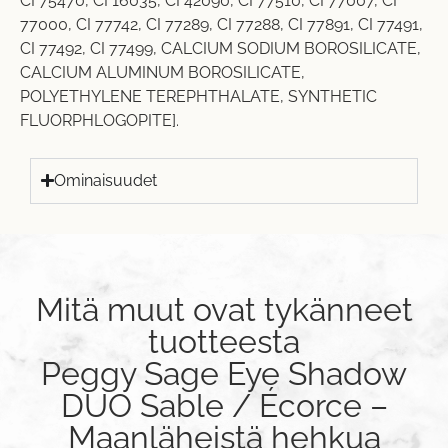
CI 75470, CI 16035, CI 42090, CI 77510, CI 77007, CI
77000, CI 77742, CI 77289, CI 77288, CI 77891, CI 77491,
CI 77492, CI 77499, CALCIUM SODIUM BOROSILICATE,
CALCIUM ALUMINUM BOROSILICATE,
POLYETHYLENE TEREPHTHALATE, SYNTHETIC
FLUORPHLOGOPITE].
Ominaisuudet
Mitä muut ovat tykänneet
tuotteesta
Peggy Sage Eye Shadow
DUO Sable / Écorce –
Maanläheistä hehkua