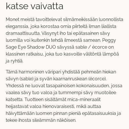
katse vaivatta
Monet meistä tavoittelevat silmämeikissään luonnollista
eleganssia, joka korostaa omia piirteitä ilman liiallista
dramaattisuutta. Väsynyt iho tai epätasainen sävy
luomilla voi kuitenkin tehdä ilmeestä samean. Peggy
Sage Eye Shadow DUO sävyssä sable / écorce on
klassinen ratkaisu, joka tuo kasvoille välitöntä lämpöä
ja ryhtiä.
Tämä harmoninen väripari yhdistää pehmeän hiekan
sävyn (sable) ja syvän kaarnanruskean (écorce).
Yhdessä ne luovat tasapainoisen kokonaisuuden, jossa
vaalea sävy tuo valoa ja tummempi sävy muotoilee
katsetta. Tuotteen sisältämät mica-mineraalit
heijastavat valoa hienovaraisesti, mikä auttaa
häivyttämään luomen pinnan pieniä epätasaisuuksia ja
tekee ihosta sileämmän näköisen.