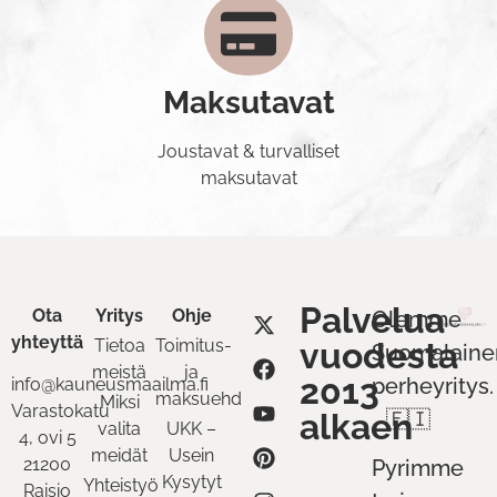
Maksutavat
Joustavat & turvalliset
maksutavat
Palvelua
Ota
Yritys
Ohje
Olemme
yhteyttä
Tietoa
Toimitus-
vuodesta
Suomalaine
meistä
ja
2013
perheyritys.
info@kauneusmaailma.fi
maksuehdot
Miksi
Varastokatu
alkaen
🇫🇮
valita
UKK –
4, ovi 5
meidät
Usein
21200
Pyrimme
Kysytyt
Yhteistyö
Raisio