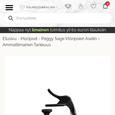
0
Nappaa nyt
ilmainen
toimitus yli 60 euron tilauksiin.
Etusivu
-
Irtoripset
-
Peggy Sage Irtoripsien Asetin –
Ammattimainen Tarkkuus