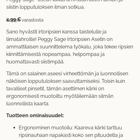
siistin lopputuloksen ilman sotkua.
4,99
€
Loppu varastosta
Sano hyvästit irtoripsien kanssa taistelulle ja
liimatahroille! Peggy Sage Irtoripsien Asetin on
ammattilaisen suunnittelema työkalu, joka tekee ripsien
kiinnittämisestä nopeampaa, helpompaa ja
huomattavasti siistimpää.
Tämä on salainen aseesi virheettömän ja luonnollisen
näköisen lopputuloksen saavuttamiseksi. Toisin kuin
tavalliset pinsetit, tämän asettimen kärki on
ergonomisesti muotoiltu myötäilemään silmän
luonnollista kaarta.
Tuotteen ominaisuudet:
Ergonominen muotoilu: Kaareva kärki tarttuu
ripsinauhaan napakasti koko sen pituudelta ja