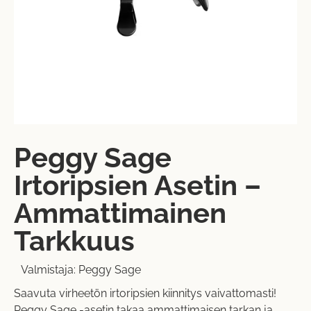
Peggy Sage
Irtoripsien Asetin –
Ammattimainen
Tarkkuus
Valmistaja:
Peggy Sage
Saavuta virheetön irtoripsien kiinnitys vaivattomasti!
Peggy Sage -asetin takaa ammattimaisen tarkan ja