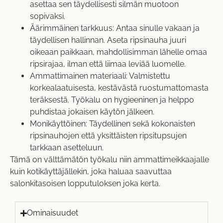
asettaa sen täydellisesti silmän muotoon
sopivaksi.
Äärimmäinen tarkkuus: Antaa sinulle vakaan ja
täydellisen hallinnan. Aseta ripsinauha juuri
oikeaan paikkaan, mahdollisimman lähelle omaa
ripsirajaa, ilman että liimaa leviää luomelle.
Ammattimainen materiaali: Valmistettu
korkealaatuisesta, kestävästä ruostumattomasta
teräksestä. Työkalu on hygieeninen ja helppo
puhdistaa jokaisen käytön jälkeen.
Monikäyttöinen: Täydellinen sekä kokonaisten
ripsinauhojen että yksittäisten ripsitupsujen
tarkkaan asetteluun.
Tämä on välttämätön työkalu niin ammattimeikkaajalle
kuin kotikäyttäjällekin, joka haluaa saavuttaa
salonkitasoisen lopputuloksen joka kerta.
Ominaisuudet