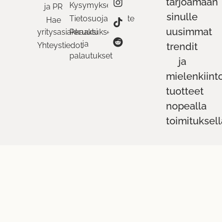
tarjoamaan
Kysymykset
ja PR
sinulle
Tietosuojaseloste
Hae
uusimmat
yritysasiakkaaksi
Peruutukset
ja
Yhteystiedot
trendit
palautukset
ja
mielenkiint
tuotteet
nopealla
toimituksell