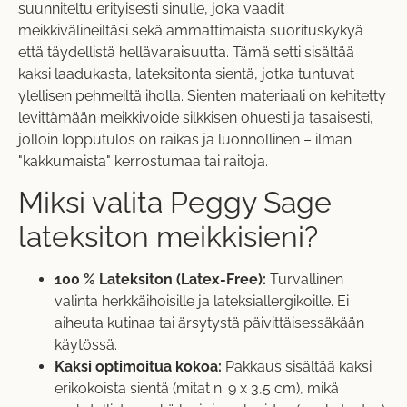
suunniteltu erityisesti sinulle, joka vaadit
meikkivälineiltäsi sekä ammattimaista suorituskykyä
että täydellistä hellävaraisuutta. Tämä setti sisältää
kaksi laadukasta, lateksitonta sientä, jotka tuntuvat
ylellisen pehmeiltä iholla. Sienten materiaali on kehitetty
levittämään meikkivoide silkkisen ohuesti ja tasaisesti,
jolloin lopputulos on raikas ja luonnollinen – ilman
"kakkumaista" kerrostumaa tai raitoja.
Miksi valita Peggy Sage
lateksiton meikkisieni?
100 % Lateksiton (Latex-Free):
Turvallinen
valinta herkkäihoisille ja lateksiallergikoille. Ei
aiheuta kutinaa tai ärsytystä päivittäisessäkään
käytössä.
Kaksi optimoitua kokoa:
Pakkaus sisältää kaksi
erikokoista sientä (mitat n. 9 x 3,5 cm), mikä