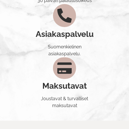
30 päivän palautusoikeus
Asiakaspalvelu
Suomenkielinen
asiakaspalvelu.
Maksutavat
Joustavat & turvalliset
maksutavat