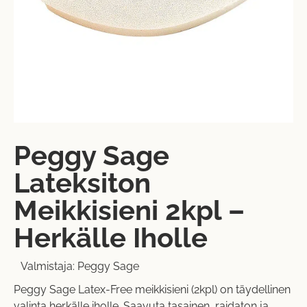
Peggy Sage
Lateksiton
Meikkisieni 2kpl –
Herkälle Iholle
Valmistaja:
Peggy Sage
Peggy Sage Latex-Free meikkisieni (2kpl) on täydellinen
valinta herkälle iholle. Saavuta tasainen, raidaton ja