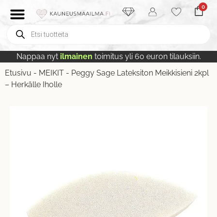
0
Nappaa nyt
ilmainen
toimitus yli 60 euron tilauksiin.
Etusivu
-
MEIKIT
-
Peggy Sage Lateksiton Meikkisieni 2kpl
– Herkälle Iholle