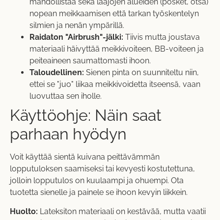
mahdollistaa sekä laajojen alueiden (posket, otsa)
nopean meikkaamisen että tarkan työskentelyn
silmien ja nenän ympärillä.
Raidaton "Airbrush"-jälki:
Tiivis mutta joustava
materiaali häivyttää meikkivoiteen, BB-voiteen ja
peiteaineen saumattomasti ihoon.
Taloudellinen:
Sienen pinta on suunniteltu niin,
ettei se "juo" liikaa meikkivoidetta itseensä, vaan
luovuttaa sen iholle.
Käyttöohje: Näin saat
parhaan hyödyn
Voit käyttää sientä kuivana peittävämmän
lopputuloksen saamiseksi tai kevyesti kostutettuna,
jolloin lopputulos on kuulaampi ja ohuempi. Ota
tuotetta sienelle ja painele se ihoon kevyin liikkein.
Huolto:
Lateksiton materiaali on kestävää, mutta vaatii