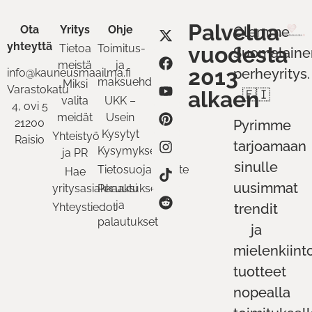
Palvelua
Ota
Yritys
Ohje
Olemme
yhteyttä
Tietoa
Toimitus-
vuodesta
Suomalaine
meistä
ja
2013
perheyritys.
info@kauneusmaailma.fi
maksuehdot
Miksi
Varastokatu
alkaen
🇫🇮
valita
UKK –
4, ovi 5
meidät
Usein
21200
Pyrimme
Kysytyt
Yhteistyö
Raisio
tarjoamaan
Kysymykset
ja PR
sinulle
Tietosuojaseloste
Hae
uusimmat
yritysasiakkaaksi
Peruutukset
ja
Yhteystiedot
trendit
palautukset
ja
mielenkiint
tuotteet
nopealla