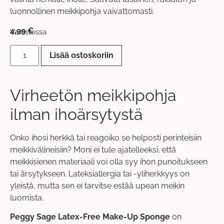
luonnollinen meikkipohja vaivattomasti.
4,99
€
Varastossa
Lisää ostoskoriin
Virheetön meikkipohja
ilman ihoärsytystä
Onko ihosi herkkä tai reagoiko se helposti perinteisiin
meikkivälineisiin? Moni ei tule ajatelleeksi, että
meikkisienen materiaali voi olla syy ihon punoitukseen
tai ärsytykseen. Lateksiallergia tai -yliherkkyys on
yleistä, mutta sen ei tarvitse estää upean meikin
luomista.
Peggy Sage Latex-Free Make-Up Sponge
on