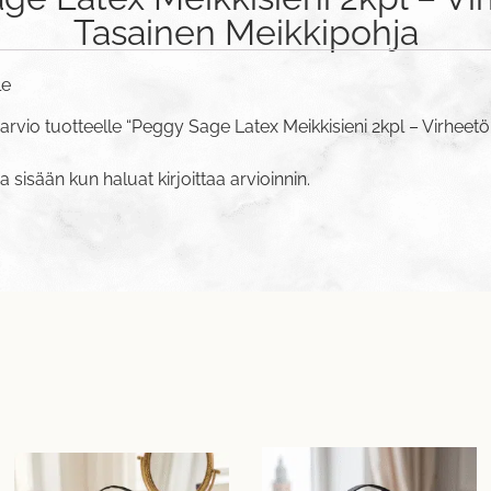
Tasainen Meikkipohja
le
arvio tuotteelle “Peggy Sage Latex Meikkisieni 2kpl – Virheetö
va sisään
kun haluat kirjoittaa arvioinnin.