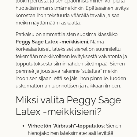
lookin perusta, ja sen epäonnistuminen voi pilata
huolellisimman silmämeikinkin. Epätasainen levitys
korostaa ihon tekstuuria väärällä tavalla ja saa
meikin näyttämään raskaalta.
Ratkaisu on ammattilaisten suosima klassikko:
Peggy Sage Latex -meikkisieni
. Nämä
korkealaatuiset, lateksiset sienet on suunniteltu
tekemään meikkivoiteen levityksestä vaivatonta ja
lopputuloksesta silminnähden sileämpää. Sienen
pehmeä ja joustava rakenne "sulattaa" meikin
ihoon sen sijaan, että se jäisi ihon pinnalle, luoden
uskomattoman luonnollisen ja raikkaan ilmeen.
Miksi valita Peggy Sage
Latex -meikkisieni?
Virheetön "Airbrush"-lopputulos:
Sienen
hienojakoinen lateksimateriaali levittää