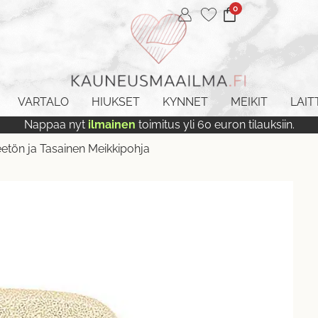
0
VARTALO
HIUKSET
KYNNET
MEIKIT
LAIT
Nappaa nyt
ilmainen
toimitus yli 60 euron tilauksiin.
eetön ja Tasainen Meikkipohja