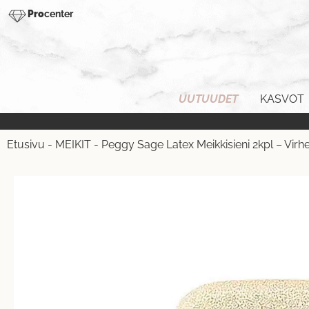
Pro
center
UUTUUDET
KASVOT
Etusivu
-
MEIKIT
-
Peggy Sage Latex Meikkisieni 2kpl – Virh