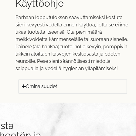
Käyttöohje
Parhaan lopputuloksen saavuttamiseksi kostuta
sieni kevyesti vedellä ennen käyttöä, jotta se ei ime
liikaa tuotetta itseensä. Ota pieni määrä
meikkivoidetta kämmenselälle tai suoraan sienelle.
Painele (älä hankaa) tuote iholle kevyin, pomppivin
liikkein aloittaen kasvojen keskiosasta ja edeten
reunoille. Pese sieni säännöllisesti miedolla
saippualla ja vedellä hygienian ylläpitämiseksi.
Ominaisuudet
sta
rheetön ja