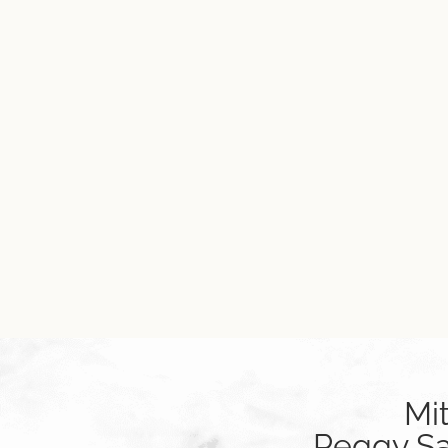
Mi
Peggy Sag