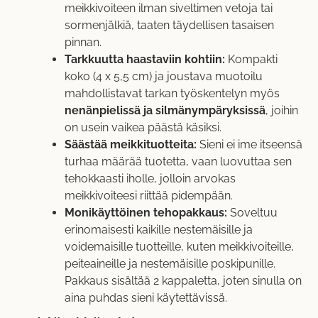
meikkivoiteen ilman siveltimen vetoja tai
sormenjälkiä, taaten täydellisen tasaisen
pinnan.
Tarkkuutta haastaviin kohtiin:
Kompakti
koko (4 x 5,5 cm) ja joustava muotoilu
mahdollistavat tarkan työskentelyn myös
nenänpielissä ja silmänympäryksissä
, joihin
on usein vaikea päästä käsiksi.
Säästää meikkituotteita:
Sieni ei ime itseensä
turhaa määrää tuotetta, vaan luovuttaa sen
tehokkaasti iholle, jolloin arvokas
meikkivoiteesi riittää pidempään.
Monikäyttöinen tehopakkaus:
Soveltuu
erinomaisesti kaikille nestemäisille ja
voidemaisille tuotteille, kuten meikkivoiteille,
peiteaineille ja nestemäisille poskipunille.
Pakkaus sisältää 2 kappaletta, joten sinulla on
aina puhdas sieni käytettävissä.