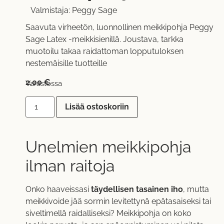
Valmistaja:
Peggy Sage
Saavuta virheetön, luonnollinen meikkipohja Peggy
Sage Latex -meikkisienillä. Joustava, tarkka
muotoilu takaa raidattoman lopputuloksen
nestemäisille tuotteille
2,00
€
Varastossa
Lisää ostoskoriin
Unelmien meikkipohja
ilman raitoja
Onko haaveissasi
täydellisen tasainen iho
, mutta
meikkivoide jää sormin levitettynä epätasaiseksi tai
siveltimellä raidalliseksi? Meikkipohja on koko