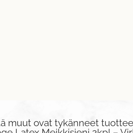
tä muut ovat tykänneet tuottee
e Latex Meikkisieni 2kpl – Vi