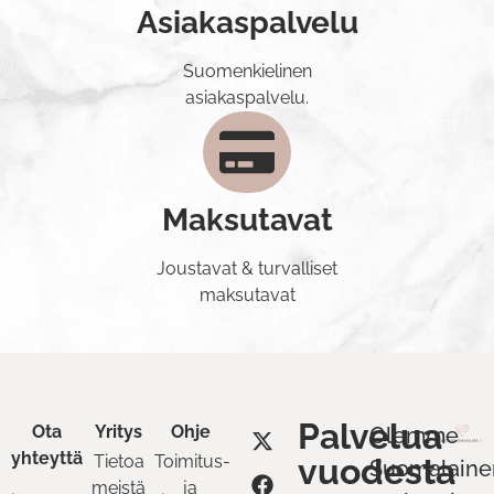
Asiakaspalvelu
Suomenkielinen
asiakaspalvelu.
Maksutavat
Joustavat & turvalliset
maksutavat
Palvelua
Ota
Yritys
Ohje
Olemme
yhteyttä
Tietoa
Toimitus-
vuodesta
Suomalaine
meistä
ja