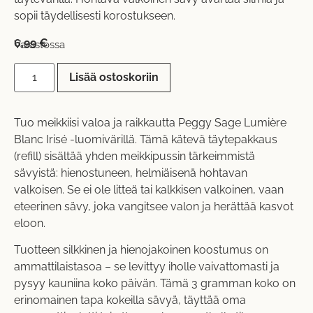
sopii täydellisesti korostukseen.
6,99
€
Varastossa
Lisää ostoskoriin
Tuo meikkiisi valoa ja raikkautta Peggy Sage Lumière
Blanc Irisé -luomivärillä. Tämä kätevä täytepakkaus
(refill) sisältää yhden meikkipussin tärkeimmistä
sävyistä: hienostuneen, helmiäisenä hohtavan
valkoisen. Se ei ole litteä tai kalkkisen valkoinen, vaan
eteerinen sävy, joka vangitsee valon ja herättää kasvot
eloon.
Tuotteen silkkinen ja hienojakoinen koostumus on
ammattilaistasoa – se levittyy iholle vaivattomasti ja
pysyy kauniina koko päivän. Tämä 3 gramman koko on
erinomainen tapa kokeilla sävyä, täyttää oma