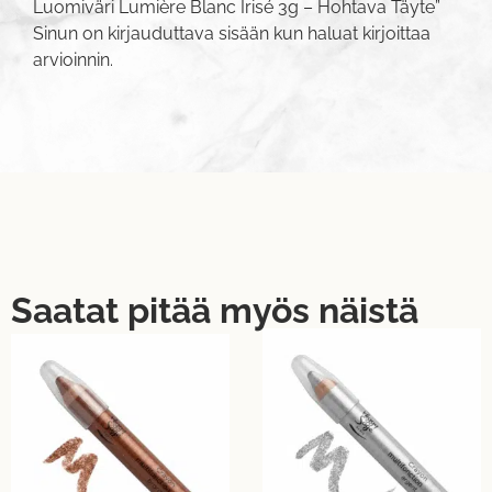
Luomiväri Lumière Blanc Irisé 3g – Hohtava Täyte”
Sinun on
kirjauduttava sisään
kun haluat kirjoittaa
arvioinnin.
Saatat pitää myös näistä