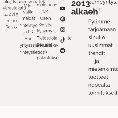
2013
perheyritys.
info@kauneusmaailma.fi
maksuehdot
Miksi
Varastokatu
alkaen
🇫🇮
valita
UKK –
4, ovi 5
meidät
Usein
21200
Pyrimme
Kysytyt
Yhteistyö
Raisio
tarjoamaan
Kysymykset
ja PR
sinulle
Tietosuojaseloste
Hae
uusimmat
yritysasiakkaaksi
Peruutukset
ja
Yhteystiedot
trendit
palautukset
ja
mielenkiint
tuotteet
nopealla
toimituksell