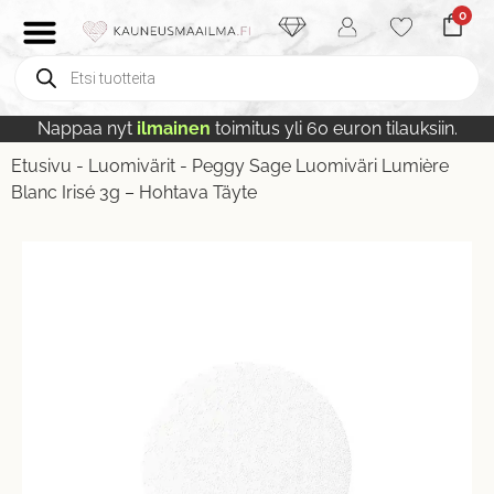
0
Nappaa nyt
ilmainen
toimitus yli 60 euron tilauksiin.
Etusivu
-
Luomivärit
-
Peggy Sage Luomiväri Lumière
Blanc Irisé 3g – Hohtava Täyte