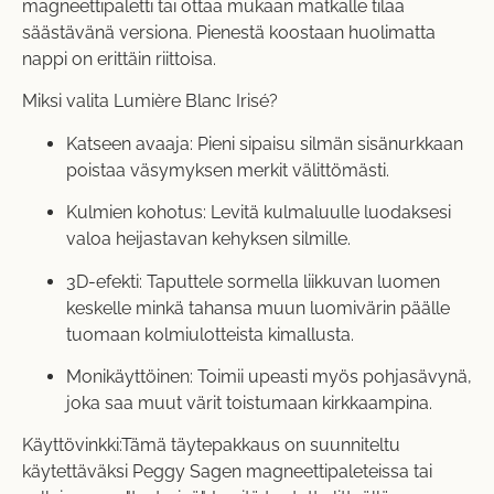
magneettipaletti tai ottaa mukaan matkalle tilaa
säästävänä versiona. Pienestä koostaan huolimatta
nappi on erittäin riittoisa.
Miksi valita Lumière Blanc Irisé?
Katseen avaaja: Pieni sipaisu silmän sisänurkkaan
poistaa väsymyksen merkit välittömästi.
Kulmien kohotus: Levitä kulmaluulle luodaksesi
valoa heijastavan kehyksen silmille.
3D-efekti: Taputtele sormella liikkuvan luomen
keskelle minkä tahansa muun luomivärin päälle
tuomaan kolmiulotteista kimallusta.
Monikäyttöinen: Toimii upeasti myös pohjasävynä,
joka saa muut värit toistumaan kirkkaampina.
Käyttövinkki:Tämä täytepakkaus on suunniteltu
käytettäväksi Peggy Sagen magneettipaleteissa tai