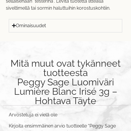
sellaisenaan "testerinä". Levitä tuotetta litteällä
siveltimellä tai sormin haluttuihin korostuskohtiin.
Ominaisuudet
Mitä muut ovat tykänneet
tuotteesta
Peggy Sage Luomiväri
Lumière Blanc Irisé 3g –
Hohtava Täyte
Arvosteluja ei vielä ole
Kirjoita ensimmäinen arvio tuotteelle “Peggy Sage