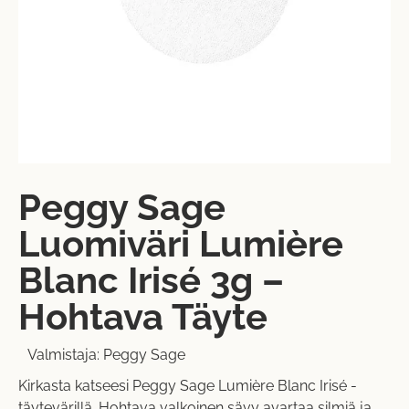
Peggy Sage
Luomiväri Lumière
Blanc Irisé 3g –
Hohtava Täyte
Valmistaja:
Peggy Sage
Kirkasta katseesi Peggy Sage Lumière Blanc Irisé -
täytevärillä. Hohtava valkoinen sävy avartaa silmiä ja