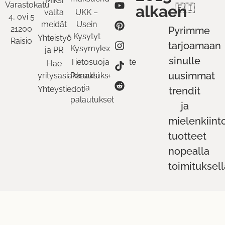
Miksi
Varastokatu
alkaen
🇫🇮
valita
UKK –
4, ovi 5
meidät
Usein
21200
Pyrimme
Kysytyt
Yhteistyö
Raisio
tarjoamaan
Kysymykset
ja PR
sinulle
Tietosuojaseloste
Hae
uusimmat
yritysasiakkaaksi
Peruutukset
ja
Yhteystiedot
trendit
palautukset
ja
mielenkiint
tuotteet
nopealla
toimituksell