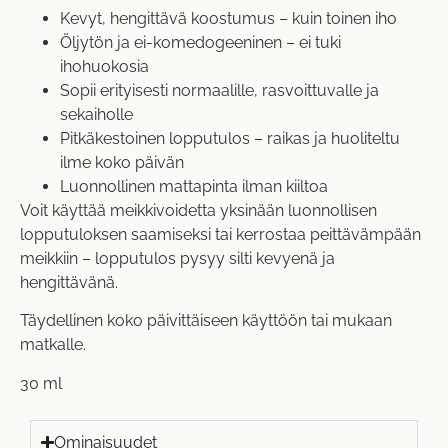
Kevyt, hengittävä koostumus – kuin toinen iho
Öljytön ja ei-komedogeeninen – ei tuki
ihohuokosia
Sopii erityisesti normaalille, rasvoittuvalle ja
sekaiholle
Pitkäkestoinen lopputulos – raikas ja huoliteltu
ilme koko päivän
Luonnollinen mattapinta ilman kiiltoa
Voit käyttää meikkivoidetta yksinään luonnollisen
lopputuloksen saamiseksi tai kerrostaa peittävämpään
meikkiin – lopputulos pysyy silti kevyenä ja
hengittävänä.
Täydellinen koko päivittäiseen käyttöön tai mukaan
matkalle.
30 ml
Ominaisuudet