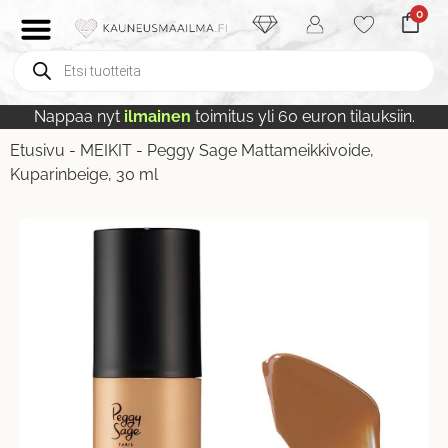
0
Nappaa nyt
ilmainen
toimitus yli 60 euron tilauksiin.
Etusivu
-
MEIKIT
-
Peggy Sage Mattameikkivoide,
Kuparinbeige, 30 ml