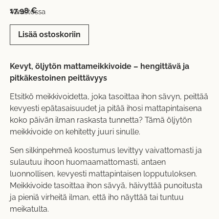
17,98
€
Varastossa
Lisää ostoskoriin
Kevyt, öljytön mattameikkivoide – hengittävä ja
pitkäkestoinen peittävyys
Etsitkö meikkivoidetta, joka tasoittaa ihon sävyn, peittää
kevyesti epätasaisuudet ja pitää ihosi mattapintaisena
koko päivän ilman raskasta tunnetta? Tämä öljytön
meikkivoide on kehitetty juuri sinulle.
Sen silkinpehmeä koostumus levittyy vaivattomasti ja
sulautuu ihoon huomaamattomasti, antaen
luonnollisen, kevyesti mattapintaisen lopputuloksen.
Meikkivoide tasoittaa ihon sävyä, häivyttää punoitusta
ja pieniä virheitä ilman, että iho näyttää tai tuntuu
meikatulta.