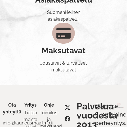
Suomenkielinen
asiakaspalvelu.
Maksutavat
Joustavat & turvalliset
maksutavat
Palvelua
Ota
Yritys
Ohje
Olemme
yhteyttä
Tietoa
Toimitus-
vuodesta
Suomalaine
meistä
ja
2013
perheyritys.
info@kauneusmaailma.fi
maksuehdot