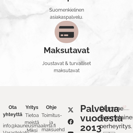
Suomenkielinen
asiakaspalvelu.
Maksutavat
Joustavat & turvalliset
maksutavat
Palvelua
Ota
Yritys
Ohje
Olemme
yhteyttä
Tietoa
Toimitus-
vuodesta
Suomalaine
meistä
ja
2013
perheyritys.
info@kauneusmaailma.fi
maksuehdot
Miksi
Varastokatu