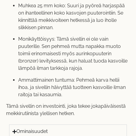
Muhkea 25 mm koko: Suuri ja pyöreä harjaspää
on ihanteellinen koko kasvojen puuterointiin. Se
kiinnittää meikkivoiteen hetkessä ja luo iholle
silkkisen pinnan.
Monikäyttöisyys: Tämä sivellin ei ole vain
puuterille. Sen pehmeä mutta napakka muoto
toimii erinomaisesti myös aurinkopuuterin
(bronzer) levityksessä, kun haluat tuoda kasvoille
lämpöä ilman tarkkoja rajoja.
Ammattimainen tuntuma: Pehmeä karva hellii
ihoa, ja sivellin häivyttää tuotteen kasvoille ilman
raitoja tai kasaumia.
Tämä sivellin on investointi, joka tekee jokapäiväisestä
meikkirutiinista ylellisen hetken.
Ominaisuudet