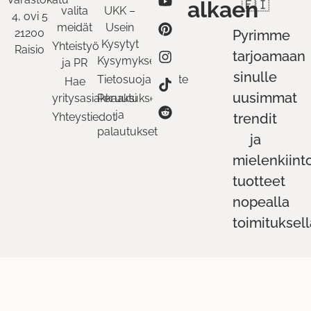
alkaen
🇫🇮
valita
UKK –
4, ovi 5
meidät
Usein
21200
Pyrimme
Kysytyt
Yhteistyö
Raisio
tarjoamaan
Kysymykset
ja PR
sinulle
Tietosuojaseloste
Hae
uusimmat
yritysasiakkaaksi
Peruutukset
ja
Yhteystiedot
trendit
palautukset
ja
mielenkiint
tuotteet
nopealla
toimituksell