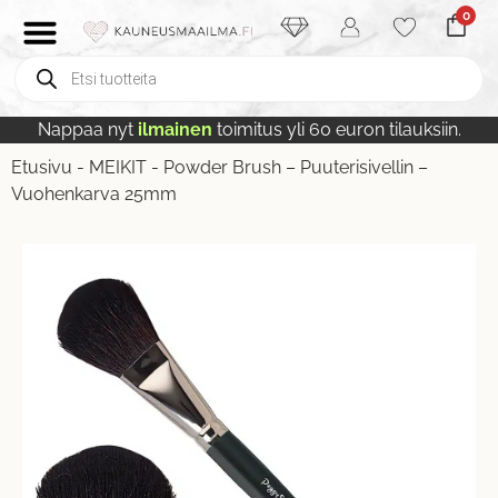
0
Nappaa nyt
ilmainen
toimitus yli 60 euron tilauksiin.
Etusivu
-
MEIKIT
-
Powder Brush – Puuterisivellin –
Vuohenkarva 25mm