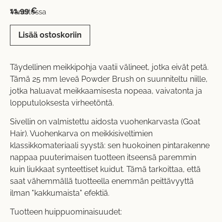
11,99
€
Varastossa
Lisää ostoskoriin
Täydellinen meikkipohja vaatii välineet, jotka eivät petä.
Tämä 25 mm leveä Powder Brush on suunniteltu niille,
jotka haluavat meikkaamisesta nopeaa, vaivatonta ja
lopputuloksesta virheetöntä.
Sivellin on valmistettu aidosta vuohenkarvasta (Goat
Hair). Vuohenkarva on meikkisiveltimien
klassikkomateriaali syystä: sen huokoinen pintarakenne
nappaa puuterimaisen tuotteen itseensä paremmin
kuin liukkaat synteettiset kuidut. Tämä tarkoittaa, että
saat vähemmällä tuotteella enemmän peittävyyttä
ilman "kakkumaista" efektiä.
Tuotteen huippuominaisuudet: