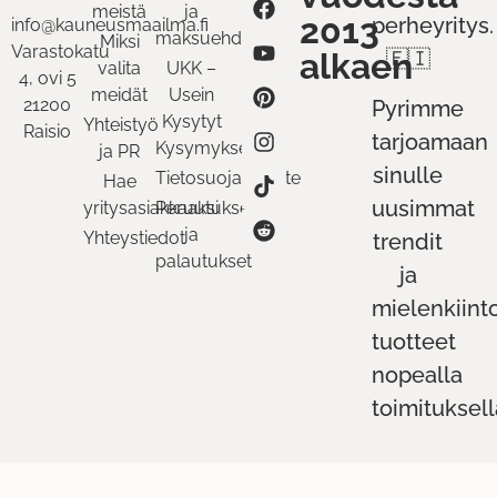
meistä
ja
2013
perheyritys.
info@kauneusmaailma.fi
maksuehdot
Miksi
Varastokatu
alkaen
🇫🇮
valita
UKK –
4, ovi 5
meidät
Usein
21200
Pyrimme
Kysytyt
Yhteistyö
Raisio
tarjoamaan
Kysymykset
ja PR
sinulle
Tietosuojaseloste
Hae
uusimmat
yritysasiakkaaksi
Peruutukset
ja
Yhteystiedot
trendit
palautukset
ja
mielenkiint
tuotteet
nopealla
toimituksell