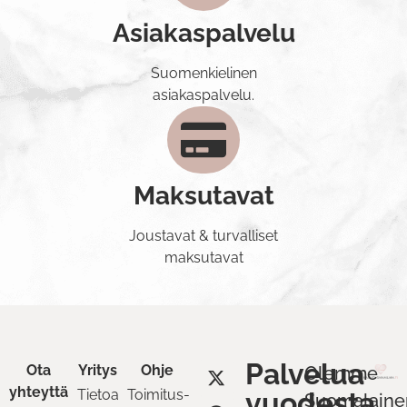
Asiakaspalvelu
Suomenkielinen
asiakaspalvelu.
Maksutavat
Joustavat & turvalliset
maksutavat
Palvelua
Ota
Yritys
Ohje
Olemme
yhteyttä
Tietoa
Toimitus-
vuodesta
Suomalaine