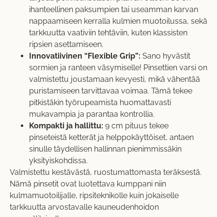
ihanteellinen paksumpien tai useamman karvan
nappaamiseen kerralla kulmien muotoilussa, sekä
tarkkuutta vaativiin tehtäviin, kuten klassisten
ripsien asettamiseen.
Innovatiivinen “Flexible Grip”:
Sano hyvästit
sormien ja ranteen väsymiselle! Pinsettien varsi on
valmistettu joustamaan kevyesti, mikä vähentää
puristamiseen tarvittavaa voimaa. Tämä tekee
pitkistäkin työrupeamista huomattavasti
mukavampia ja parantaa kontrollia.
Kompakti ja hallittu:
9 cm pituus tekee
pinseteistä ketterät ja helppokäyttöiset, antaen
sinulle täydellisen hallinnan pienimmissäkin
yksityiskohdissa.
Valmistettu kestävästä, ruostumattomasta teräksestä.
Nämä pinsetit ovat luotettava kumppani niin
kulmamuotoilijalle, ripsiteknikolle kuin jokaiselle
tarkkuutta arvostavalle kauneudenhoidon