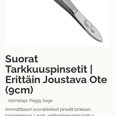
Suorat
Tarkkuuspinsetit |
Erittäin Joustava Ote
(9cm)
Valmistaja:
Peggy Sage
Ammattitason suorakärkiset pinsetit tarkkaan
työskentelyyn. Leveä, neliömäinen kärki tarttuu