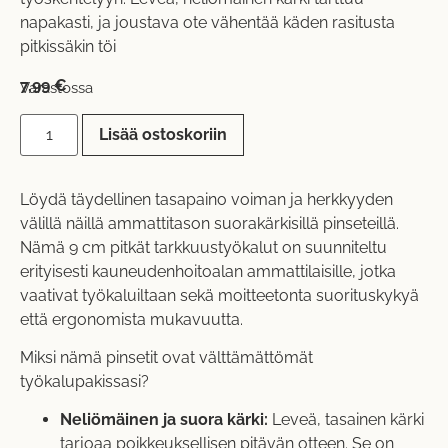
napakasti, ja joustava ote vähentää käden rasitusta
pitkissäkin töi
7,99
€
Varastossa
Lisää ostoskoriin
Löydä täydellinen tasapaino voiman ja herkkyyden
välillä näillä ammattitason suorakärkisillä pinseteillä.
Nämä 9 cm pitkät tarkkuustyökalut on suunniteltu
erityisesti kauneudenhoitoalan ammattilaisille, jotka
vaativat työkaluiltaan sekä moitteetonta suorituskykyä
että ergonomista mukavuutta.
Miksi nämä pinsetit ovat välttämättömät
työkalupakissasi?
Neliömäinen ja suora kärki:
Leveä, tasainen kärki
tarjoaa poikkeuksellisen pitävän otteen. Se on