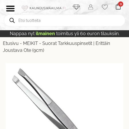
0
Nappaa nyt
ilmainen
toimitus yli 60 euron tilauksiin.
Etusivu
-
MEIKIT
-
Suorat Tarkkuuspinsetit | Erittäin
Joustava Ote (9cm)