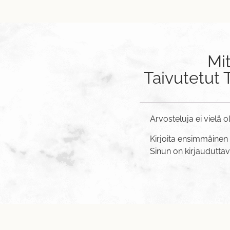
Mi
Taivutetut 
Arvosteluja ei vielä o
Kirjoita ensimmäinen 
Sinun on
kirjaudutta