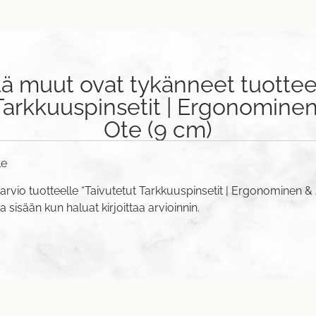
tä muut ovat tykänneet tuottee
Tarkkuuspinsetit | Ergonomine
Ote (9 cm)
le
arvio tuotteelle “Taivutetut Tarkkuuspinsetit | Ergonominen &
va sisään
kun haluat kirjoittaa arvioinnin.