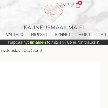
0
VARTALO
HIUKSET
KYNNET
MEIKIT
LAIT
Nappaa nyt
ilmainen
toimitus yli 60 euron tilauksiin.
n & Joustava Ote (9 cm)