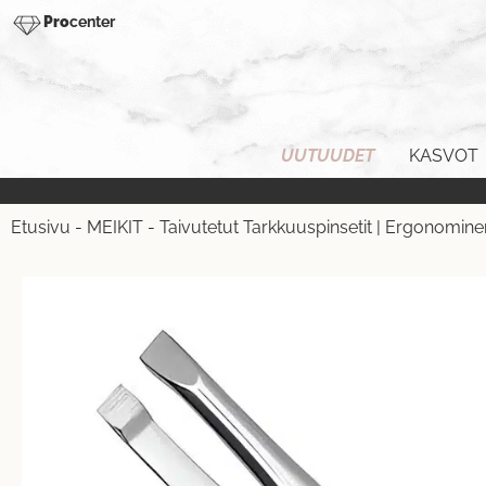
Pro
center
UUTUUDET
KASVOT
Etusivu
-
MEIKIT
-
Taivutetut Tarkkuuspinsetit | Ergonomine