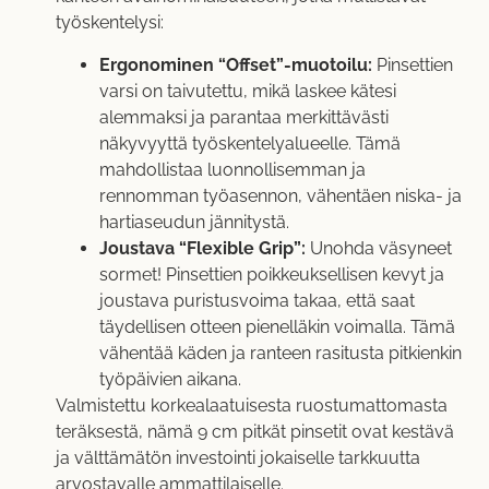
työskentelysi:
Ergonominen “Offset”-muotoilu:
Pinsettien
varsi on taivutettu, mikä laskee kätesi
alemmaksi ja parantaa merkittävästi
näkyvyyttä työskentelyalueelle. Tämä
mahdollistaa luonnollisemman ja
rennomman työasennon, vähentäen niska- ja
hartiaseudun jännitystä.
Joustava “Flexible Grip”:
Unohda väsyneet
sormet! Pinsettien poikkeuksellisen kevyt ja
joustava puristusvoima takaa, että saat
täydellisen otteen pienelläkin voimalla. Tämä
vähentää käden ja ranteen rasitusta pitkienkin
työpäivien aikana.
Valmistettu korkealaatuisesta ruostumattomasta
teräksestä, nämä 9 cm pitkät pinsetit ovat kestävä
ja välttämätön investointi jokaiselle tarkkuutta
arvostavalle ammattilaiselle.