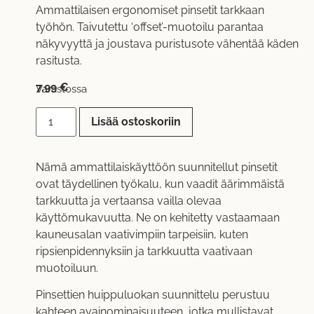
Ammattilaisen ergonomiset pinsetit tarkkaan
työhön. Taivutettu ‘offset’-muotoilu parantaa
näkyvyyttä ja joustava puristusote vähentää käden
rasitusta.
7,99
€
Varastossa
Lisää ostoskoriin
Nämä ammattilaiskäyttöön suunnitellut pinsetit
ovat täydellinen työkalu, kun vaadit äärimmäistä
tarkkuutta ja vertaansa vailla olevaa
käyttömukavuutta. Ne on kehitetty vastaamaan
kauneusalan vaativimpiin tarpeisiin, kuten
ripsienpidennyksiin ja tarkkuutta vaativaan
muotoiluun.
Pinsettien huippuluokan suunnittelu perustuu
kahteen avainominaisuuteen, jotka mullistavat