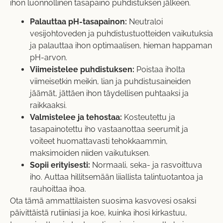
ihon luonnollinen tasapaino puhdistuksen jälkeen.
Palauttaa pH-tasapainon:
Neutraloi
vesijohtoveden ja puhdistustuotteiden vaikutuksia
ja palauttaa ihon optimaalisen, hieman happaman
pH-arvon.
Viimeistelee puhdistuksen:
Poistaa iholta
viimeisetkin meikin, lian ja puhdistusaineiden
jäämät, jättäen ihon täydellisen puhtaaksi ja
raikkaaksi.
Valmistelee ja tehostaa:
Kosteutettu ja
tasapainotettu iho vastaanottaa seerumit ja
voiteet huomattavasti tehokkaammin,
maksimoiden niiden vaikutuksen.
Sopii erityisesti:
Normaali, seka- ja rasvoittuva
iho. Auttaa hillitsemään liiallista talintuotantoa ja
rauhoittaa ihoa.
Ota tämä ammattilaisten suosima kasvovesi osaksi
päivittäistä rutiiniasi ja koe, kuinka ihosi kirkastuu,