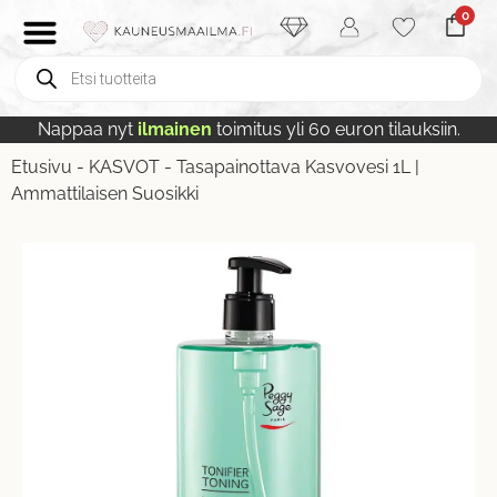
0
Nappaa nyt
ilmainen
toimitus yli 60 euron tilauksiin.
Etusivu
-
KASVOT
-
Tasapainottava Kasvovesi 1L |
Ammattilaisen Suosikki