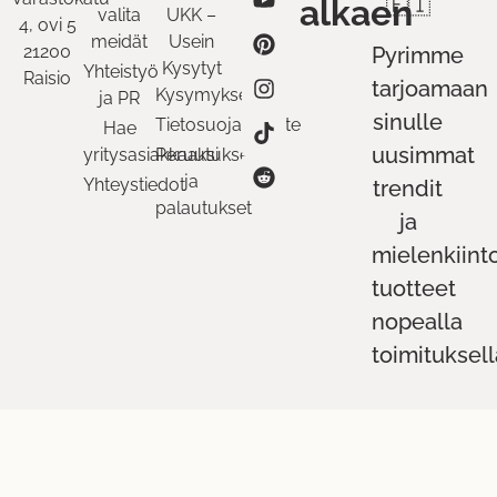
alkaen
🇫🇮
valita
UKK –
4, ovi 5
meidät
Usein
21200
Pyrimme
Kysytyt
Yhteistyö
Raisio
tarjoamaan
Kysymykset
ja PR
sinulle
Tietosuojaseloste
Hae
uusimmat
yritysasiakkaaksi
Peruutukset
ja
Yhteystiedot
trendit
palautukset
ja
mielenkiint
tuotteet
nopealla
toimituksell