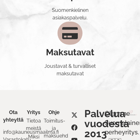
Suomenkielinen
asiakaspalvelu.
Maksutavat
Joustavat & turvalliset
maksutavat
Palvelua
Ota
Yritys
Ohje
Olemme
yhteyttä
Tietoa
Toimitus-
vuodesta
Suomalaine
meistä
ja
2013
perheyritys.
info@kauneusmaailma.fi
maksuehdot
Miksi
Varastokatu