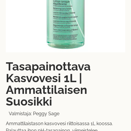
Tasapainottava
Kasvovesi 1L |
Ammattilaisen
Suosikki
Valmistaja:
Peggy Sage
Ammattilaistason kasvovesi riittoisassa 1L koossa.
Palauttaa ihon pH-tasapainon, viimeistelee