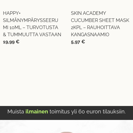
HAPPY+
SKIN ACADEMY
SILMÄNYMPÄRYSSEERU
CUCUMBER SHEET MASK
MI 10ML – TURVOTUSTA
2KPL – RAUHOITTAVA
& TUMMUUTTA VASTAAN
KANGASNAAMIO
19,99
€
5,97
€
Muista
ilmainen
toimitus yli 60 euron tilauksiin.