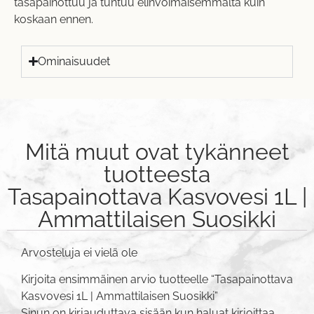
tasapainottuu ja tuntuu elinvoimaisemmalta kuin
koskaan ennen.
Ominaisuudet
Mitä muut ovat tykänneet
tuotteesta
Tasapainottava Kasvovesi 1L |
Ammattilaisen Suosikki
Arvosteluja ei vielä ole
Kirjoita ensimmäinen arvio tuotteelle “Tasapainottava
Kasvovesi 1L | Ammattilaisen Suosikki”
Sinun on
kirjauduttava sisään
kun haluat kirjoittaa