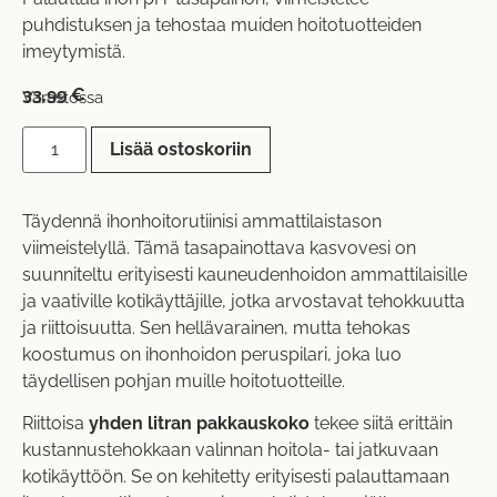
puhdistuksen ja tehostaa muiden hoitotuotteiden
imeytymistä.
33,99
€
Varastossa
Lisää ostoskoriin
Täydennä ihonhoitorutiinisi ammattilaistason
viimeistelyllä. Tämä tasapainottava kasvovesi on
suunniteltu erityisesti kauneudenhoidon ammattilaisille
ja vaativille kotikäyttäjille, jotka arvostavat tehokkuutta
ja riittoisuutta. Sen hellävarainen, mutta tehokas
koostumus on ihonhoidon peruspilari, joka luo
täydellisen pohjan muille hoitotuotteille.
Riittoisa
yhden litran pakkauskoko
tekee siitä erittäin
kustannustehokkaan valinnan hoitola- tai jatkuvaan
kotikäyttöön. Se on kehitetty erityisesti palauttamaan