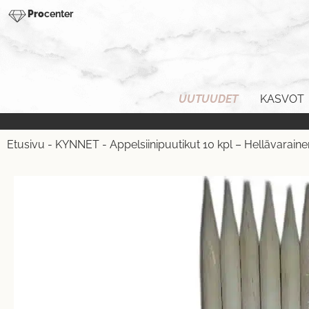
Pro
center
UUTUUDET
KASVOT
Etusivu
-
KYNNET
-
Appelsiinipuutikut 10 kpl – Hellävarain