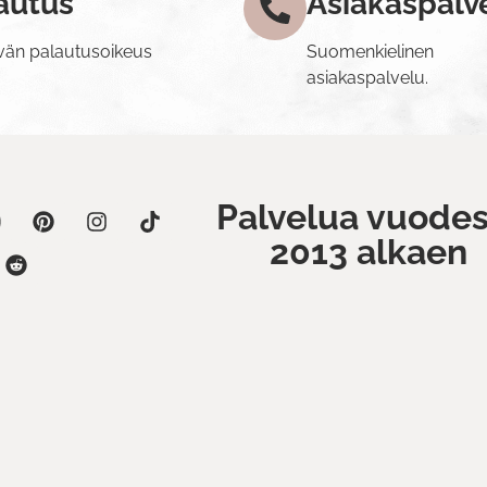
autus
Asiakaspalv
vän palautusoikeus
Suomenkielinen
asiakaspalvelu.
Palvelua vuodes
2013 alkaen