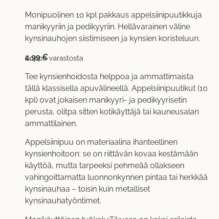
Monipuolinen 10 kpl pakkaus appelsiinipuutikkuja
manikyyriin ja pedikyyriin. Hellävarainen väline
kynsinauhojen siistimiseen ja kynsien koristeluun.
4,99
€
Loppu varastosta
Tee kynsienhoidosta helppoa ja ammattimaista
tällä klassisella apuvälineellä. Appelsiinipuutikut (10
kpl) ovat jokaisen manikyyri- ja pedikyyrisetin
perusta, olitpa sitten kotikäyttäjä tai kauneusalan
ammattilainen.
Appelsiinipuu on materiaalina ihanteellinen
kynsienhoitoon: se on riittävän kovaa kestämään
käyttöä, mutta tarpeeksi pehmeää ollakseen
vahingoittamatta luonnonkynnen pintaa tai herkkää
kynsinauhaa – toisin kuin metalliset
kynsinauhatyöntimet.