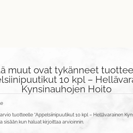
tä muut ovat tykänneet tuottee
siinipuutikut 10 kpl – Helläva
Kynsinauhojen Hoito
le
arvio tuotteelle “Appelsiinipuutikut 10 kpl – Hellävarainen Ky
va sisään
kun haluat kirjoittaa arvioinnin.