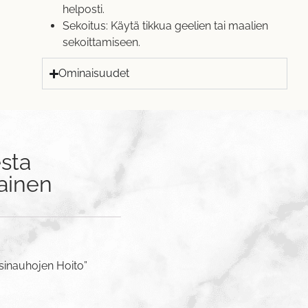
helposti.
Sekoitus: Käytä tikkua geelien tai maalien
sekoittamiseen.
Ominaisuudet
sta
rainen
nsinauhojen Hoito”