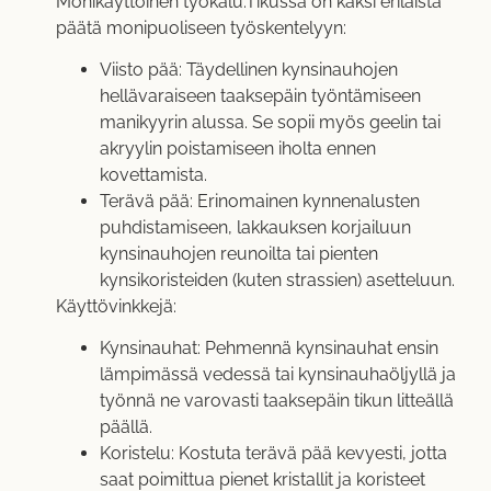
Monikäyttöinen työkalu:Tikussa on kaksi erilaista
päätä monipuoliseen työskentelyyn:
Viisto pää: Täydellinen kynsinauhojen
hellävaraiseen taaksepäin työntämiseen
manikyyrin alussa. Se sopii myös geelin tai
akryylin poistamiseen iholta ennen
kovettamista.
Terävä pää: Erinomainen kynnenalusten
puhdistamiseen, lakkauksen korjailuun
kynsinauhojen reunoilta tai pienten
kynsikoristeiden (kuten strassien) asetteluun.
Käyttövinkkejä:
Kynsinauhat: Pehmennä kynsinauhat ensin
lämpimässä vedessä tai kynsinauhaöljyllä ja
työnnä ne varovasti taaksepäin tikun litteällä
päällä.
Koristelu: Kostuta terävä pää kevyesti, jotta
saat poimittua pienet kristallit ja koristeet