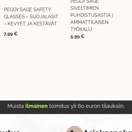
PEGGY SAGE
SIVELTIMIEN
PEGGY SAGE SAFETY
PUHDISTUSASTIA |
GLASSES – SUOJALASIT
AMMATTILAISEN
– KEVYET JA KESTÄVÄT
TYÖKALU
7,99
€
5,99
€
Muista
ilmainen
toimitus yli 60 euron tilauksiin.