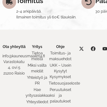
Toimitus
Pal
2-4 arkipäivää.
30 päi
Ilmainen toimitus yli 60€ tilauksiin.
Ota yhteyttä
Yritys
Ohje
Tietoa
Toimitus- ja
info@kauneusmaailma.fi
meistä
maksuehdot
Varastokatu
Miksi valita
UKK – Usein
4, ovi 5
meidät
Kysytyt
21200 Raisio
Kysymykset
Yhteistyö ja
PR
Tietosuojaseloste
Hae
Peruutukset
yritysasiakkaaksi
ja
palautukset
Yhteystiedot