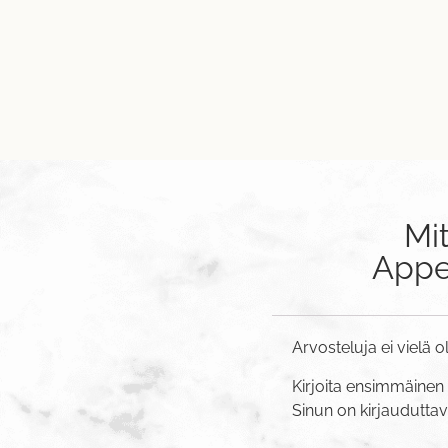
Mi
Appel
Arvosteluja ei vielä o
Kirjoita ensimmäinen 
Sinun on
kirjaudutta