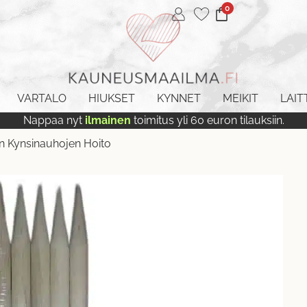
0
VARTALO
HIUKSET
KYNNET
MEIKIT
LAIT
Nappaa nyt
ilmainen
toimitus yli 60 euron tilauksiin.
en Kynsinauhojen Hoito