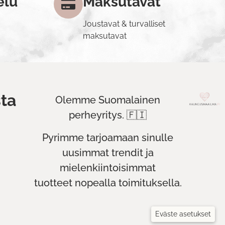
elu
Maksutavat
Joustavat & turvalliset
maksutavat
ta
Olemme Suomalainen
perheyritys. 🇫🇮
Pyrimme tarjoamaan sinulle
uusimmat trendit ja
mielenkiintoisimmat
tuotteet nopealla toimituksella.
Eväste asetukset