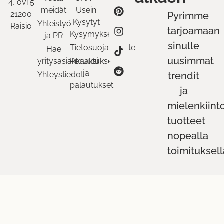
4, ovi 5
meidät
Usein
21200
Pyrimme
Kysytyt
Yhteistyö
Raisio
tarjoamaan
Kysymykset
ja PR
sinulle
Tietosuojaseloste
Hae
uusimmat
yritysasiakkaaksi
Peruutukset
ja
Yhteystiedot
trendit
palautukset
ja
mielenkiint
tuotteet
nopealla
toimituksell