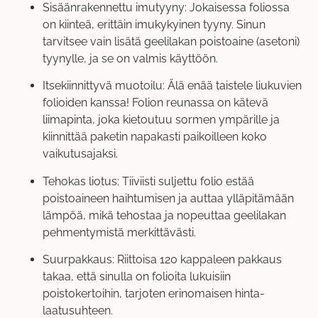
Sisäänrakennettu imutyyny: Jokaisessa foliossa
on kiinteä, erittäin imukykyinen tyyny. Sinun
tarvitsee vain lisätä geelilakan poistoaine (asetoni)
tyynylle, ja se on valmis käyttöön.
Itsekiinnittyvä muotoilu: Älä enää taistele liukuvien
folioiden kanssa! Folion reunassa on kätevä
liimapinta, joka kietoutuu sormen ympärille ja
kiinnittää paketin napakasti paikoilleen koko
vaikutusajaksi.
Tehokas liotus: Tiiviisti suljettu folio estää
poistoaineen haihtumisen ja auttaa ylläpitämään
lämpöä, mikä tehostaa ja nopeuttaa geelilakan
pehmentymistä merkittävästi.
Suurpakkaus: Riittoisa 120 kappaleen pakkaus
takaa, että sinulla on folioita lukuisiin
poistokertoihin, tarjoten erinomaisen hinta-
laatusuhteen.