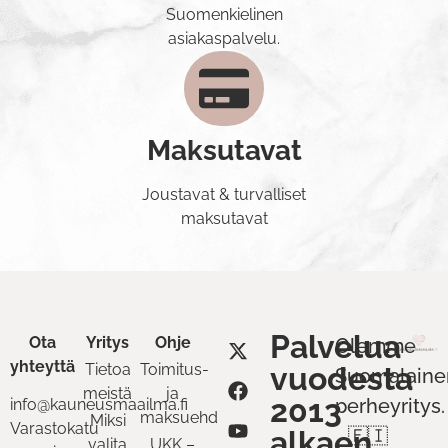
Suomenkielinen
asiakaspalvelu.
Maksutavat
Joustavat & turvalliset
maksutavat
Palvelua
Ota
Yritys
Ohje
Olemme
yhteyttä
Tietoa
Toimitus-
vuodesta
Suomalaine
meistä
ja
2013
perheyritys.
info@kauneusmaailma.fi
maksuehdot
Miksi
Varastokatu
alkaen
🇫🇮
valita
UKK –