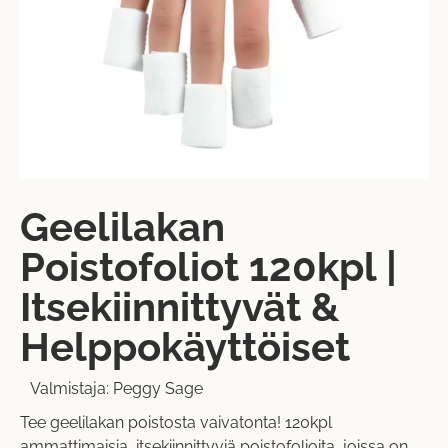
Geelilakan
Poistofoliot 120kpl |
Itsekiinnittyvät &
Helppokäyttöiset
Valmistaja:
Peggy Sage
Tee geelilakan poistosta vaivatonta! 120kpl
ammattimaisia, itsekiinnittyviä poistofolioita, joissa on