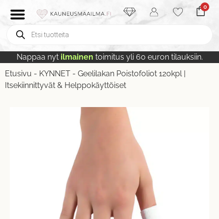
0
Nappaa nyt
ilmainen
toimitus yli 60 euron tilauksiin.
Etusivu
-
KYNNET
-
Geelilakan Poistofoliot 120kpl |
Itsekiinnittyvät & Helppokäyttöiset