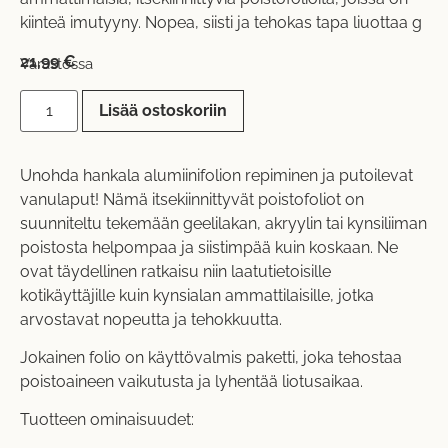
kiinteä imutyyny. Nopea, siisti ja tehokas tapa liuottaa g
21,99
€
Varastossa
Lisää ostoskoriin
Unohda hankala alumiinifolion repiminen ja putoilevat
vanulaput! Nämä itsekiinnittyvät poistofoliot on
suunniteltu tekemään geelilakan, akryylin tai kynsiliiman
poistosta helpompaa ja siistimpää kuin koskaan. Ne
ovat täydellinen ratkaisu niin laatutietoisille
kotikäyttäjille kuin kynsialan ammattilaisille, jotka
arvostavat nopeutta ja tehokkuutta.
Jokainen folio on käyttövalmis paketti, joka tehostaa
poistoaineen vaikutusta ja lyhentää liotusaikaa.
Tuotteen ominaisuudet: