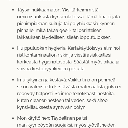
Täysin nukkaamaton: Yksi tärkeimmistä
ominaisuuksista kynsienlaitossa. Tämä liina ei jätä
pienimpiäkään kuituja tai pölyhiukkasia kynnen
pinnalle, mikä takaa geeli- tai perinteisen
lakkauksen täydellisen, sileän lopputuloksen.
Huippuluokan hygienia: Kertakäyttöisyys eliminoi
ristikontaminaation riskin ja viestii asiakkaillesi
korkeasta hygieniatasosta. Säästät myös aikaa ja
vaivaa kestopyyhkeiden pesulta.
Imukykyinen ja kestävä: Vaikka liina on pehmeä,
se on valmistettu kestävästä materiaalista, joka ei
repeydy helposti. Se imee tehokkaasti nesteitä,
kuten cleaner-nesteen tai veden, sekä sitoo
kynsiviilauksesta syntyvän pölyn.
Monikäyttöinen: Täydellinen paitsi
manikyyripöydän suojaksi, myös työvälineiden