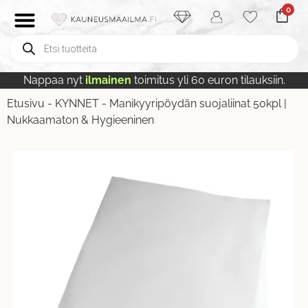
0
Nappaa nyt
ilmainen
toimitus yli 60 euron tilauksiin.
Etusivu
-
KYNNET
-
Manikyyripöydän suojaliinat 50kpl |
Nukkaamaton & Hygieeninen