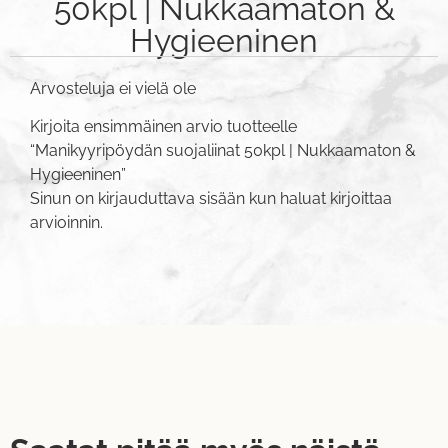
50kpl | Nukkaamaton &
Hygieeninen
Arvosteluja ei vielä ole
Kirjoita ensimmäinen arvio tuotteelle
“Manikyyripöydän suojaliinat 50kpl | Nukkaamaton &
Hygieeninen”
Sinun on
kirjauduttava sisään
kun haluat kirjoittaa
arvioinnin.