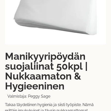
Manikyyripöydän
suojaliinat 50kpl |
Nukkaamaton &
Hygieeninen
Valmistaja:
Peggy Sage
Takaa täydellinen hygienia ja siisti työpiste. Nämä
erittäin imukykyiset ja täysin nukkaamattomat