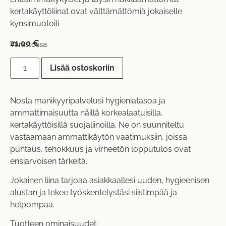
kertakäyttöliinat ovat välttämättömiä jokaiselle
kynsimuotoili
21,00
€
Varastossa
Lisää ostoskoriin
Nosta manikyyripalvelusi hygieniatasoa ja
ammattimaisuutta näillä korkealaatuisilla,
kertakäyttöisillä suojaliinoilla. Ne on suunniteltu
vastaamaan ammattikäytön vaatimuksiin, joissa
puhtaus, tehokkuus ja virheetön lopputulos ovat
ensiarvoisen tärkeitä.
Jokainen liina tarjoaa asiakkaallesi uuden, hygieenisen
alustan ja tekee työskentelystäsi siistimpää ja
helpompaa.
Tuotteen ominaisuudet: