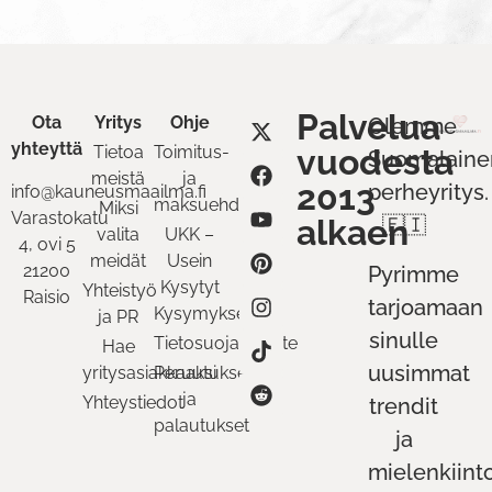
Palvelua
Ota
Yritys
Ohje
Olemme
yhteyttä
Tietoa
Toimitus-
vuodesta
Suomalaine
meistä
ja
2013
perheyritys.
info@kauneusmaailma.fi
maksuehdot
Miksi
Varastokatu
alkaen
🇫🇮
valita
UKK –
4, ovi 5
meidät
Usein
21200
Pyrimme
Kysytyt
Yhteistyö
Raisio
tarjoamaan
Kysymykset
ja PR
sinulle
Tietosuojaseloste
Hae
uusimmat
yritysasiakkaaksi
Peruutukset
ja
Yhteystiedot
trendit
palautukset
ja
mielenkiint