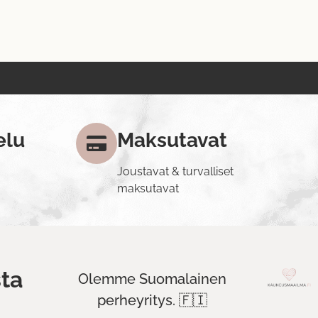
elu
Maksutavat
Joustavat & turvalliset
maksutavat
ta
Olemme Suomalainen
perheyritys. 🇫🇮