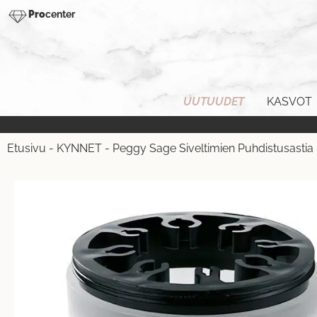
Pro
center
UUTUUDET
KASVOT
Etusivu
-
KYNNET
-
Peggy Sage Siveltimien Puhdistusastia 