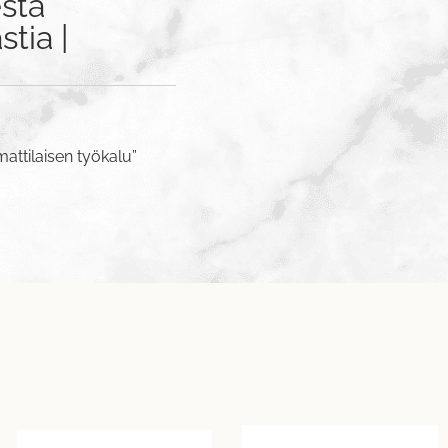
sta
tia |
attilaisen työkalu”