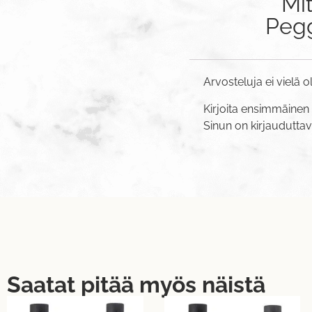
Mi
Pegg
Arvosteluja ei vielä o
Kirjoita ensimmäinen 
Sinun on
kirjaudutta
Saatat pitää myös näistä