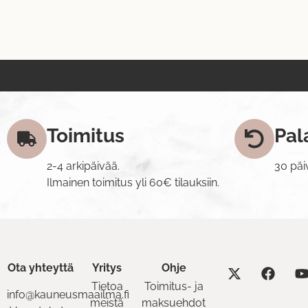
Toimitus
Pal
2-4 arkipäivää.
30 päi
Ilmainen toimitus yli 60€ tilauksiin.
Ota yhteyttä
Yritys
Ohje
Tietoa
Toimitus- ja
info@kauneusmaailma.fi
meistä
maksuehdot