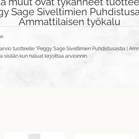
tä muut ovat tykänneet tuottee
y Sage Siveltimien Puhdistusas
Ammattilaisen työkalu
le
arvio tuotteelle “Peggy Sage Siveltimien Puhdistusastia | Amm
va sisään
kun haluat kirjoittaa arvioinnin.