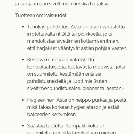
ja suojaamaan siveltimien herkkiä harjaksia.
Tuotteen ominaisuudet:
Tehokas puhdistus: Astia on usein varustettu
irrotettavalla ritilällä tai pidikkeellä, joka
mahdollistaa siveltimien liottamisen ilman,
että harjakset vääntyvät astian pohjaa vasten.
Kestävä materiaali: Valmistettu
korkealaatuisesta, kestävästä muovista, joka
on suunniteltu kestämään erilaisia
puhdistusnesteitä ja liuottimia (kuten
siveltimenpuhdistusaine, cleaner tai asetoni).
Hygieeninen: Astia on helppo purkaa ja pestä,
mikä takaa korkean hygieniatason ja estää
bakteerien kertymisen.
Säästää tuotetta: Kompakti koko on
suunniteltu niin, että tarvitset vain pienen