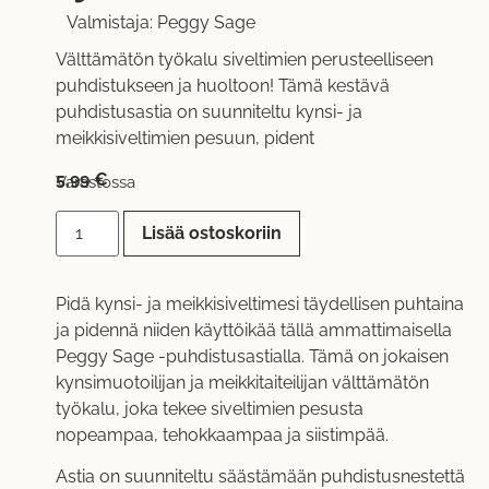
Valmistaja:
Peggy Sage
Välttämätön työkalu siveltimien perusteelliseen
puhdistukseen ja huoltoon! Tämä kestävä
puhdistusastia on suunniteltu kynsi- ja
meikkisiveltimien pesuun, pident
5,99
€
Varastossa
Lisää ostoskoriin
Pidä kynsi- ja meikkisiveltimesi täydellisen puhtaina
ja pidennä niiden käyttöikää tällä ammattimaisella
Peggy Sage -puhdistusastialla. Tämä on jokaisen
kynsimuotoilijan ja meikkitaiteilijan välttämätön
työkalu, joka tekee siveltimien pesusta
nopeampaa, tehokkaampaa ja siistimpää.
Astia on suunniteltu säästämään puhdistusnestettä