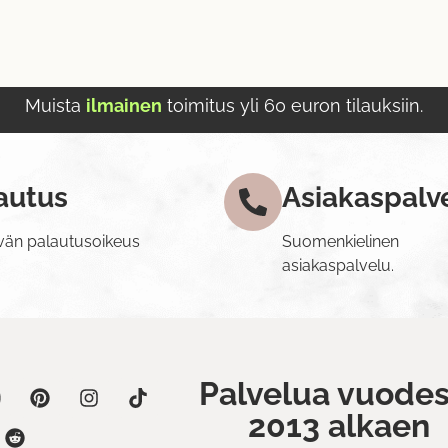
Muista
ilmainen
toimitus yli 60 euron tilauksiin.
autus
Asiakaspalv
vän palautusoikeus
Suomenkielinen
asiakaspalvelu.
Palvelua vuodes
2013 alkaen