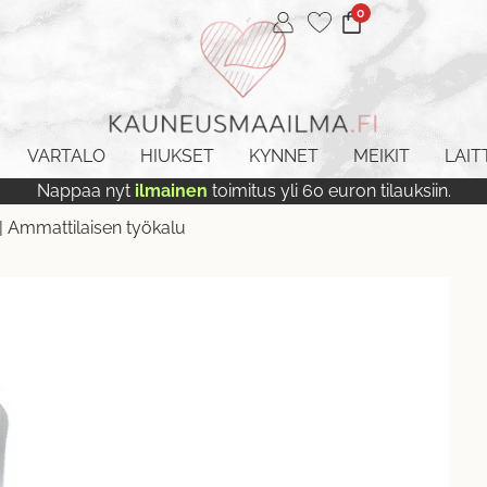
0
VARTALO
HIUKSET
KYNNET
MEIKIT
LAIT
Nappaa nyt
ilmainen
toimitus yli 60 euron tilauksiin.
| Ammattilaisen työkalu