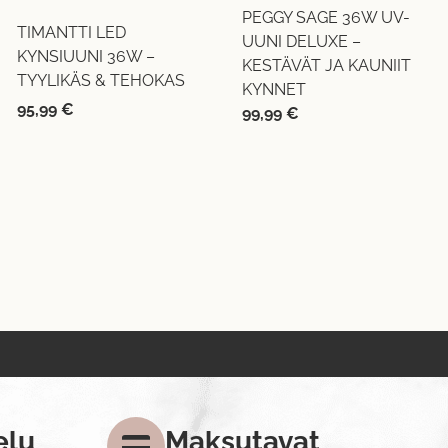
PEGGY SAGE 36W UV-
TIMANTTI LED
UUNI DELUXE –
KYNSIUUNI 36W –
KESTÄVÄT JA KAUNIIT
TYYLIKÄS & TEHOKAS
KYNNET
95,99
€
99,99
€
elu
Maksutavat