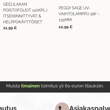
GEELILAKAN
PEGGY SAGE UV-
POISTOFOLIOT 120KPL |
VAIHTOLAMPPU 9W –
ITSEKIINNITTYVÄT &
135MM
HELPPOKÄYTTÖISET
10,99
€
21,99
€
Muista
ilmainen
toimitus yli 60 euron tilauksiin.
autus
Asiakaspalv