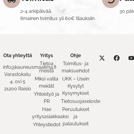
2-4 arkipäivää.
30 päi
Ilmainen toimitus yli 60€ tilauksiin.
Ota yhteyttä
Yritys
Ohje
Tietoa
Toimitus- ja
info@kauneusmaailma.fi
meistä
maksuehdot
Varastokatu
Miksi valita
UKK – Usein
4, ovi 5
meidät
Kysytyt
21200 Raisio
Kysymykset
Yhteistyö ja
PR
Tietosuojaseloste
Hae
Peruutukset
yritysasiakkaaksi
ja
palautukset
Yhteystiedot