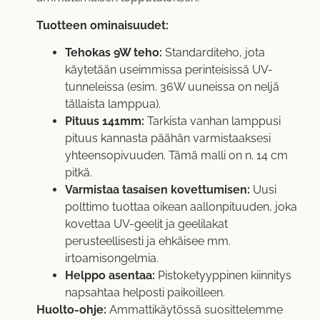
Tuotteen ominaisuudet:
Tehokas 9W teho:
Standarditeho, jota
käytetään useimmissa perinteisissä UV-
tunneleissa (esim. 36W uuneissa on neljä
tällaista lamppua).
Pituus 141mm:
Tarkista vanhan lamppusi
pituus kannasta päähän varmistaaksesi
yhteensopivuuden. Tämä malli on n. 14 cm
pitkä.
Varmistaa tasaisen kovettumisen:
Uusi
polttimo tuottaa oikean aallonpituuden, joka
kovettaa UV-geelit ja geelilakat
perusteellisesti ja ehkäisee mm.
irtoamisongelmia.
Helppo asentaa:
Pistoketyyppinen kiinnitys
napsahtaa helposti paikoilleen.
Huolto-ohje:
Ammattikäytössä suosittelemme