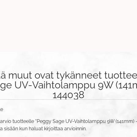
tä muut ovat tykänneet tuottee
ge UV-Vaihtolamppu 9W (141m
144038
le
 arvio tuotteelle “Peggy Sage UV-Vaihtolamppu 9W (141mm) –
va sisään
kun haluat kirjoittaa arvioinnin.