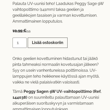
Palauta UV-uunisi teho! Laadukas Peggy Sage 9W
vaihtopolttimo (141mm) takaa geelien ja
geelilakkojen tasaisen ja varman kovettumisen.
Ammattimainen lopputulos.
10,99
€
Varastossa
Lisää ostoskoriin
Onko geelien kovettuminen hidastunut tai jääkö
pinta tahmeaksi normaalin kovetusajan jälkeen?
Syy on usein vanhentuneissa polttimoissa. UV-
lamppujen teho heikkenee käytössä ajan myötä,
vaikka ne vielä palaisivatkin valoisasti.
Tämä
Peggy Sagen 9W UV-vaihtopolttimo (Ref.
144038)
on suunniteltu palauttamaan UV-uunisi
alkuperäisen suorituskyvyn ja varmistamaan
ammattimaisen lopputuloksen.