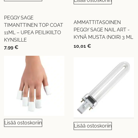
Lisää ostoskoriin
PEGGY SAGE
AMMATTITASOINEN
TIMANTTINEN TOP COAT
PEGGY SAGE NAIL ART -
11ML – UPEA PEILIKIILTO
KYNÄ MUSTA (NOIR) 3 ML
KYNSILLE
10,01
€
7,99
€
Lisää ostoskoriin
Lisää ostoskoriin