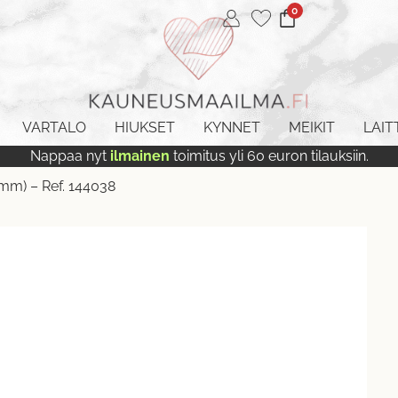
0
VARTALO
HIUKSET
KYNNET
MEIKIT
LAIT
Nappaa nyt
ilmainen
toimitus yli 60 euron tilauksiin.
m) – Ref. 144038