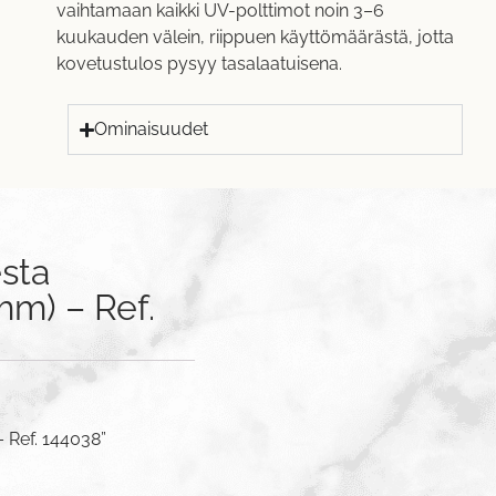
vaihtamaan kaikki UV-polttimot noin 3–6
kuukauden välein, riippuen käyttömäärästä, jotta
kovetustulos pysyy tasalaatuisena.
Ominaisuudet
sta
m) – Ref.
 Ref. 144038”