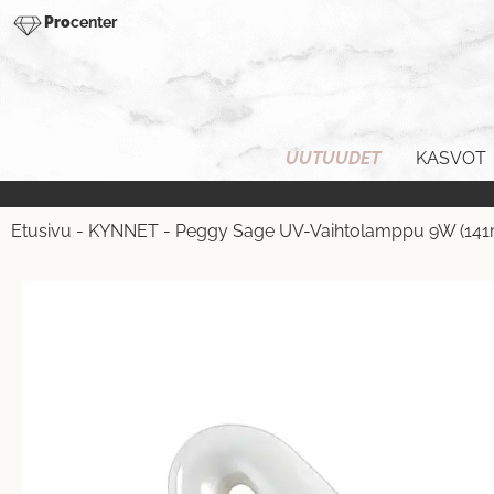
Pro
center
UUTUUDET
KASVOT
Etusivu
-
KYNNET
-
Peggy Sage UV-Vaihtolamppu 9W (141m