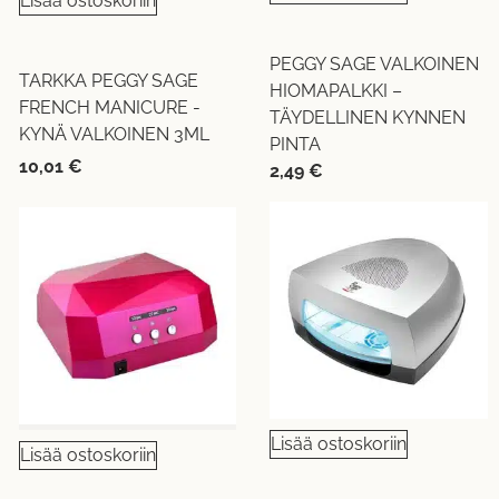
Lisää ostoskoriin
PEGGY SAGE VALKOINEN
TARKKA PEGGY SAGE
HIOMAPALKKI –
FRENCH MANICURE -
TÄYDELLINEN KYNNEN
KYNÄ VALKOINEN 3ML
PINTA
10,01
€
2,49
€
Lisää ostoskoriin
Lisää ostoskoriin