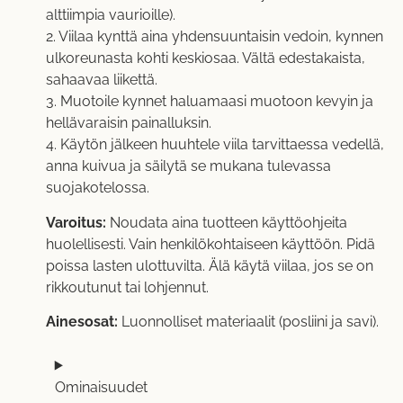
alttiimpia vaurioille).
2. Viilaa kynttä aina yhdensuuntaisin vedoin, kynnen
ulkoreunasta kohti keskiosaa. Vältä edestakaista,
sahaavaa liikettä.
3. Muotoile kynnet haluamaasi muotoon kevyin ja
hellävaraisin painalluksin.
4. Käytön jälkeen huuhtele viila tarvittaessa vedellä,
anna kuivua ja säilytä se mukana tulevassa
suojakotelossa.
Varoitus:
Noudata aina tuotteen käyttöohjeita
huolellisesti. Vain henkilökohtaiseen käyttöön. Pidä
poissa lasten ulottuvilta. Älä käytä viilaa, jos se on
rikkoutunut tai lohjennut.
Ainesosat:
Luonnolliset materiaalit (posliini ja savi).
Ominaisuudet