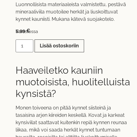
Luonnollisista materiaaleista valmistettu, pestävä
mineraaliviila muotoilee herkät ja liuskoittuvat
kynnet kauniisti. Mukana kätevä suojakotelo.
5,99
€
Varastossa
Lisää ostoskoriin
Haaveiletko kauniin
muotoisista, huolitelluista
kynsistä?
Monen toiveena on pitää kynnet siisteinä ja
tasaisina arjen kiireiden keskellä. Kovat ja karkeat
kynsiviilat saattavat kuitenkin repiä kynnen reunaa
liikaa, mikä voi saada herkät kynnet tuntumaan