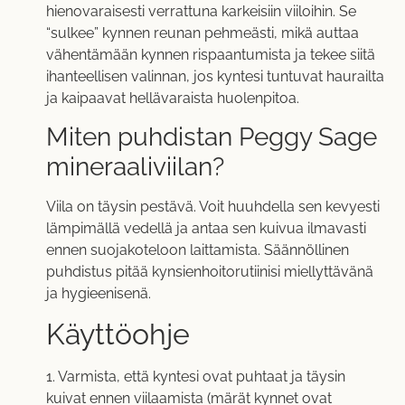
hienovaraisesti verrattuna karkeisiin viiloihin. Se
“sulkee” kynnen reunan pehmeästi, mikä auttaa
vähentämään kynnen rispaantumista ja tekee siitä
ihanteellisen valinnan, jos kyntesi tuntuvat haurailta
ja kaipaavat hellävaraista huolenpitoa.
Miten puhdistan Peggy Sage
mineraaliviilan?
Viila on täysin pestävä. Voit huuhdella sen kevyesti
lämpimällä vedellä ja antaa sen kuivua ilmavasti
ennen suojakoteloon laittamista. Säännöllinen
puhdistus pitää kynsienhoitorutiinisi miellyttävänä
ja hygieenisenä.
Käyttöohje
1. Varmista, että kyntesi ovat puhtaat ja täysin
kuivat ennen viilaamista (märät kynnet ovat