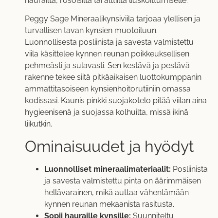
haurailta, rosoisilta tai alttiilta liuskoittumiselle.
Peggy Sage Mineraalikynsiviila tarjoaa ylellisen ja
turvallisen tavan kynsien muotoiluun.
Luonnollisesta posliinista ja savesta valmistettu
viila käsittelee kynnen reunan poikkeuksellisen
pehmeästi ja sulavasti. Sen kestävä ja pestävä
rakenne tekee siitä pitkäaikaisen luottokumppanin
ammattitasoiseen kynsienhoitorutiiniin omassa
kodissasi. Kaunis pinkki suojakotelo pitää viilan aina
hygieenisenä ja suojassa kolhuilta, missä ikinä
liikutkin.
Ominaisuudet ja hyödyt
Luonnolliset mineraalimateriaalit:
Posliinista
ja savesta valmistettu pinta on äärimmäisen
hellävarainen, mikä auttaa vähentämään
kynnen reunan mekaanista rasitusta.
Sopii hauraille kynsille:
Suunniteltu