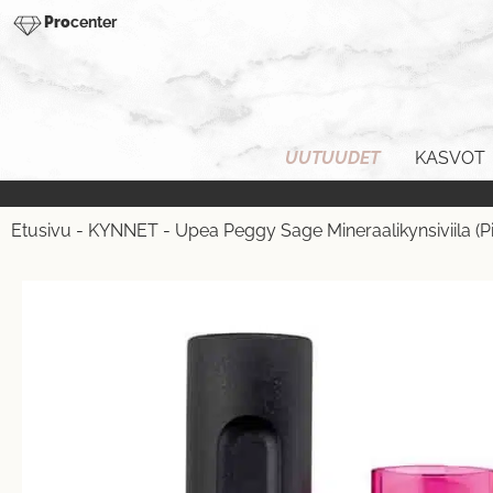
Pro
center
UUTUUDET
KASVOT
Etusivu
-
KYNNET
-
Upea Peggy Sage Mineraalikynsiviila (Pin