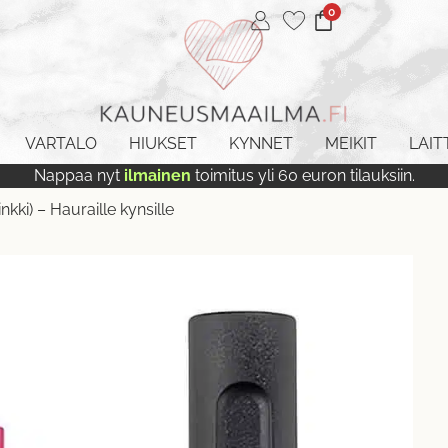
0
VARTALO
HIUKSET
KYNNET
MEIKIT
LAIT
Nappaa nyt
ilmainen
toimitus yli 60 euron tilauksiin.
kki) – Hauraille kynsille