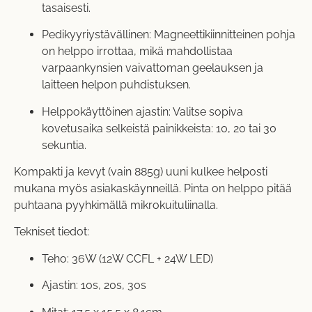
tasaisesti.
Pedikyyriystävällinen: Magneettikiinnitteinen pohja
on helppo irrottaa, mikä mahdollistaa
varpaankynsien vaivattoman geelauksen ja
laitteen helpon puhdistuksen.
Helppokäyttöinen ajastin: Valitse sopiva
kovetusaika selkeistä painikkeista: 10, 20 tai 30
sekuntia.
Kompakti ja kevyt (vain 885g) uuni kulkee helposti
mukana myös asiakaskäynneillä. Pinta on helppo pitää
puhtaana pyyhkimällä mikrokuituliinalla.
Tekniset tiedot:
Teho: 36W (12W CCFL + 24W LED)
Ajastin: 10s, 20s, 30s