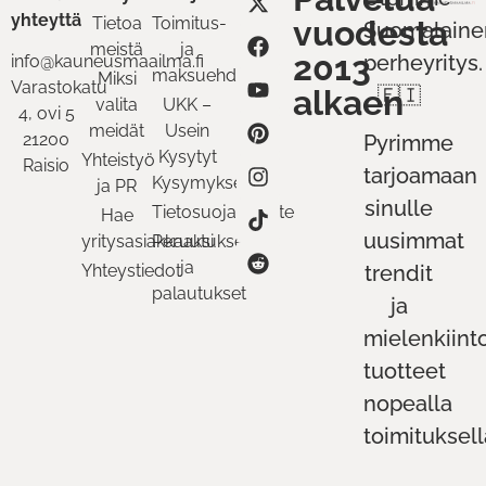
yhteyttä
Tietoa
Toimitus-
vuodesta
Suomalaine
meistä
ja
2013
perheyritys.
info@kauneusmaailma.fi
maksuehdot
Miksi
Varastokatu
alkaen
🇫🇮
valita
UKK –
4, ovi 5
meidät
Usein
21200
Pyrimme
Kysytyt
Yhteistyö
Raisio
tarjoamaan
Kysymykset
ja PR
sinulle
Tietosuojaseloste
Hae
uusimmat
yritysasiakkaaksi
Peruutukset
ja
Yhteystiedot
trendit
palautukset
ja
mielenkiint
tuotteet
nopealla
toimituksell