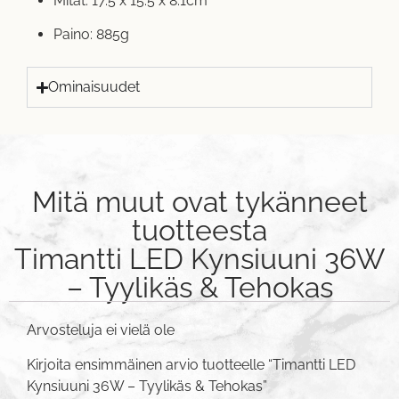
Mitat: 17.5 x 15.5 x 8.1cm
Paino: 885g
Ominaisuudet
Mitä muut ovat tykänneet
tuotteesta
Timantti LED Kynsiuuni 36W
– Tyylikäs & Tehokas
Arvosteluja ei vielä ole
Kirjoita ensimmäinen arvio tuotteelle “Timantti LED
Kynsiuuni 36W – Tyylikäs & Tehokas”