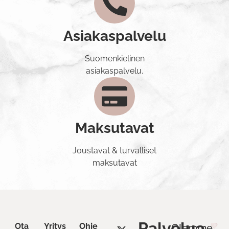
Asiakaspalvelu
Suomenkielinen
asiakaspalvelu.
Maksutavat
Joustavat & turvalliset
maksutavat
Palvelua
Ota
Yritys
Ohje
Olemme