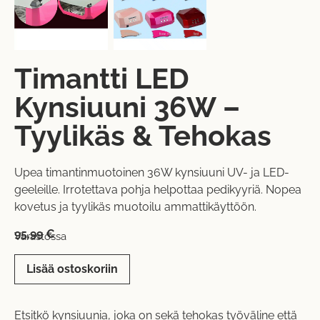
Timantti LED
Kynsiuuni 36W –
Tyylikäs & Tehokas
Upea timantinmuotoinen 36W kynsiuuni UV- ja LED-
geeleille. Irrotettava pohja helpottaa pedikyyriä. Nopea
kovetus ja tyylikäs muotoilu ammattikäyttöön.
95,99
€
Varastossa
Lisää ostoskoriin
Etsitkö kynsiuunia, joka on sekä tehokas työväline että