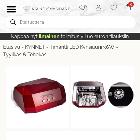
0
Nappaa nyt
ilmainen
toimitus yli 60 euron tilauksiin.
Etusivu
-
KYNNET
-
Timantti LED Kynsiuuni 36W –
Tyylikäs & Tehokas