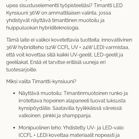
upea sisustuselementti työpisteelläsi? Timantti LED
Kynsiuuni 36W on ammattilaisen valinta, jossa
yhdistyvät näyttävä timanttinen muotoilu ja
huippuluokan hybriditeknologia.
Tämä laite ei valikoi kovetettavia tuotteita: innovatiivinen
36W hybriditeho (12W CCFL UV + 24W LED) varmistaa,
että voit kovettaa sillä kaikki UV-geelit, LED-geelit ja
geelilakat. Enää et tarvitse erillisiä uuneja eri
tuotesarjoille.
Miksi valita Timantti-kynsiuuni?
Näyttävä muotoilu: Timantinmuotoinen runko ja
irrotettava hopeinen alapaneeli tuovat luksusta
kynsipöydälle. Saatavilla tyylikkäissä väreissä:
valkoinen, pinkki ja shamppanja.
Monipuolinen teho: Yhdistetty UV- ja LED-valo
(CCFL + LED) kovettaa materiaalit nopeasti ja