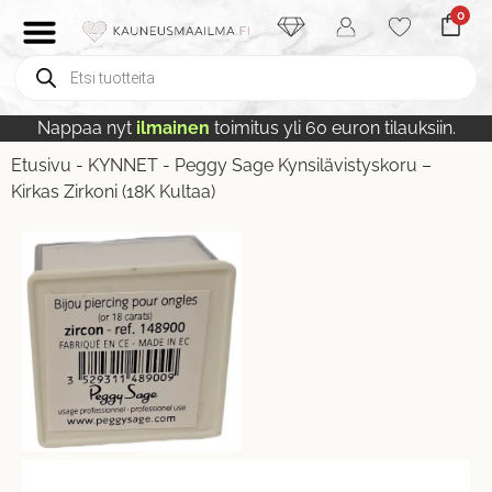
0
Nappaa nyt
ilmainen
toimitus yli 60 euron tilauksiin.
Etusivu
-
KYNNET
-
Peggy Sage Kynsilävistyskoru –
Kirkas Zirkoni (18K Kultaa)