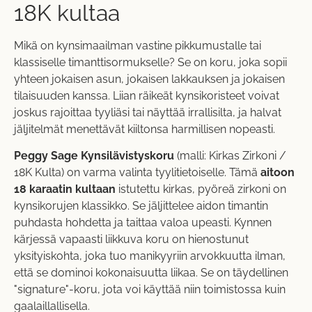
18K kultaa
Mikä on kynsimaailman vastine pikkumustalle tai
klassiselle timanttisormukselle? Se on koru, joka sopii
yhteen jokaisen asun, jokaisen lakkauksen ja jokaisen
tilaisuuden kanssa. Liian räikeät kynsikoristeet voivat
joskus rajoittaa tyyliäsi tai näyttää irrallisilta, ja halvat
jäljitelmät menettävät kiiltonsa harmillisen nopeasti.
Peggy Sage Kynsilävistyskoru
(malli: Kirkas Zirkoni /
18K Kulta) on varma valinta tyylitietoiselle. Tämä
aitoon
18 karaatin kultaan
istutettu kirkas, pyöreä zirkoni on
kynsikorujen klassikko. Se jäljittelee aidon timantin
puhdasta hohdetta ja taittaa valoa upeasti. Kynnen
kärjessä vapaasti liikkuva koru on hienostunut
yksityiskohta, joka tuo manikyyriin arvokkuutta ilman,
että se dominoi kokonaisuutta liikaa. Se on täydellinen
"signature"-koru, jota voi käyttää niin toimistossa kuin
gaalaillallisella.