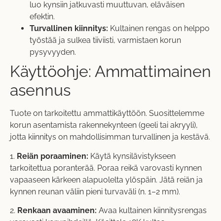
luo kynsiin jatkuvasti muuttuvan, eläväisen
efektin.
Turvallinen kiinnitys:
Kultainen rengas on helppo
työstää ja sulkea tiiviisti, varmistaen korun
pysyvyyden.
Käyttöohje: Ammattimainen
asennus
Tuote on tarkoitettu ammattikäyttöön. Suosittelemme
korun asentamista rakennekynteen (geeli tai akryyli),
jotta kiinnitys on mahdollisimman turvallinen ja kestävä.
1.
Reiän poraaminen:
Käytä kynsilävistykseen
tarkoitettua poranterää. Poraa reikä varovasti kynnen
vapaaseen kärkeen alapuolelta ylöspäin. Jätä reiän ja
kynnen reunan väliin pieni turvaväli (n. 1–2 mm).
2.
Renkaan avaaminen:
Avaa kultainen kiinnitysrengas