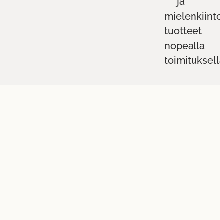
ja
mielenkiint
tuotteet
nopealla
toimituksell