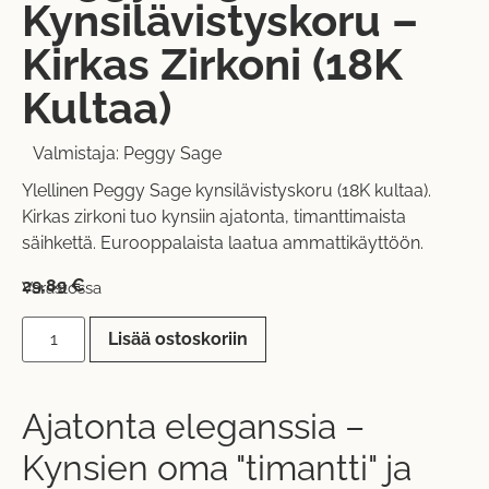
Kynsilävistyskoru –
Kirkas Zirkoni (18K
Kultaa)
Valmistaja:
Peggy Sage
Ylellinen Peggy Sage kynsilävistyskoru (18K kultaa).
Kirkas zirkoni tuo kynsiin ajatonta, timanttimaista
säihkettä. Eurooppalaista laatua ammattikäyttöön.
29,89
€
Varastossa
Lisää ostoskoriin
Ajatonta eleganssia –
Kynsien oma "timantti" ja