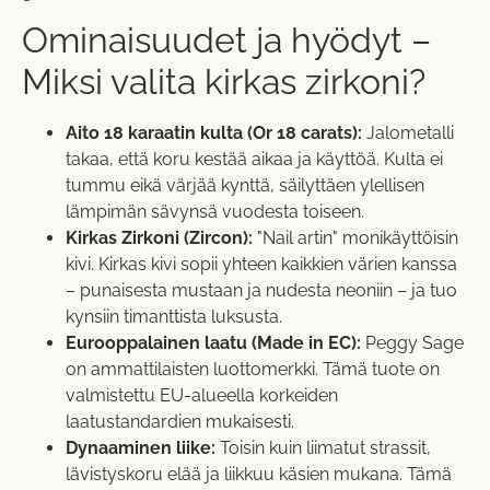
Ominaisuudet ja hyödyt –
Miksi valita kirkas zirkoni?
Aito 18 karaatin kulta (Or 18 carats):
Jalometalli
takaa, että koru kestää aikaa ja käyttöä. Kulta ei
tummu eikä värjää kynttä, säilyttäen ylellisen
lämpimän sävynsä vuodesta toiseen.
Kirkas Zirkoni (Zircon):
"Nail artin" monikäyttöisin
kivi. Kirkas kivi sopii yhteen kaikkien värien kanssa
– punaisesta mustaan ja nudesta neoniin – ja tuo
kynsiin timanttista luksusta.
Eurooppalainen laatu (Made in EC):
Peggy Sage
on ammattilaisten luottomerkki. Tämä tuote on
valmistettu EU-alueella korkeiden
laatustandardien mukaisesti.
Dynaaminen liike:
Toisin kuin liimatut strassit,
lävistyskoru elää ja liikkuu käsien mukana. Tämä