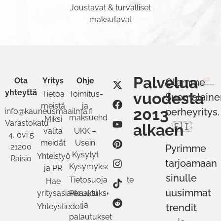
Joustavat & turvalliset
maksutavat
Palvelua
Ota
Yritys
Ohje
Olemme
yhteyttä
Tietoa
Toimitus-
vuodesta
Suomalaine
meistä
ja
2013
perheyritys.
info@kauneusmaailma.fi
maksuehdot
Miksi
Varastokatu
alkaen
🇫🇮
valita
UKK –
4, ovi 5
meidät
Usein
21200
Pyrimme
Kysytyt
Yhteistyö
Raisio
tarjoamaan
Kysymykset
ja PR
sinulle
Tietosuojaseloste
Hae
uusimmat
yritysasiakkaaksi
Peruutukset
ja
Yhteystiedot
trendit
palautukset