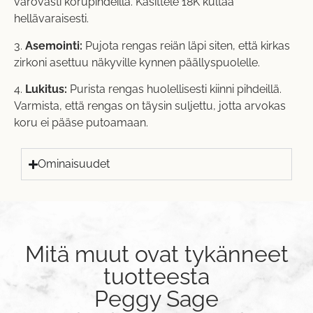
varovasti korupihdeillä. Käsittele 18K kultaa
hellävaraisesti.
3.
Asemointi:
Pujota rengas reiän läpi siten, että kirkas
zirkoni asettuu näkyville kynnen päällyspuolelle.
4.
Lukitus:
Purista rengas huolellisesti kiinni pihdeillä.
Varmista, että rengas on täysin suljettu, jotta arvokas
koru ei pääse putoamaan.
Ominaisuudet
Mitä muut ovat tykänneet
tuotteesta
Peggy Sage