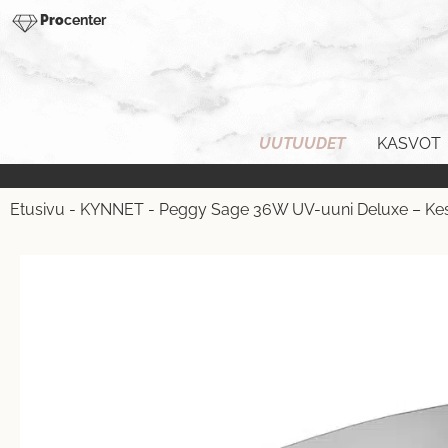
Pro
center
UUTUUDET
KASVOT
Etusivu
-
KYNNET
-
Peggy Sage 36W UV-uuni Deluxe – Kestä