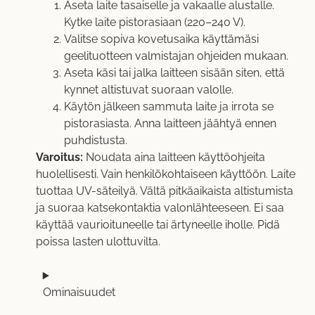
Aseta laite tasaiselle ja vakaalle alustalle.
Kytke laite pistorasiaan (220–240 V).
Valitse sopiva kovetusaika käyttämäsi
geelituotteen valmistajan ohjeiden mukaan.
Aseta käsi tai jalka laitteen sisään siten, että
kynnet altistuvat suoraan valolle.
Käytön jälkeen sammuta laite ja irrota se
pistorasiasta. Anna laitteen jäähtyä ennen
puhdistusta.
Varoitus:
Noudata aina laitteen käyttöohjeita
huolellisesti. Vain henkilökohtaiseen käyttöön. Laite
tuottaa UV-säteilyä. Vältä pitkäaikaista altistumista
ja suoraa katsekontaktia valonlähteeseen. Ei saa
käyttää vaurioituneelle tai ärtyneelle iholle. Pidä
poissa lasten ulottuvilta.
Ominaisuudet