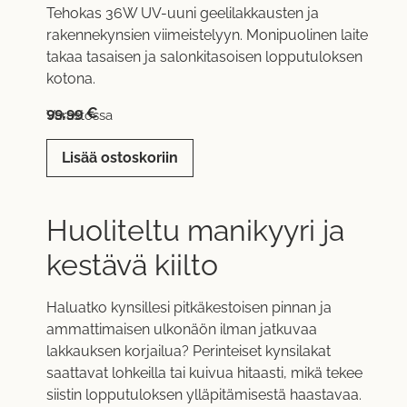
Tehokas 36W UV-uuni geelilakkausten ja
rakennekynsien viimeistelyyn. Monipuolinen laite
takaa tasaisen ja salonkitasoisen lopputuloksen
kotona.
99,99
€
Varastossa
Lisää ostoskoriin
Huoliteltu manikyyri ja
kestävä kiilto
Haluatko kynsillesi pitkäkestoisen pinnan ja
ammattimaisen ulkonäön ilman jatkuvaa
lakkauksen korjailua? Perinteiset kynsilakat
saattavat lohkeilla tai kuivua hitaasti, mikä tekee
siistin lopputuloksen ylläpitämisestä haastavaa.