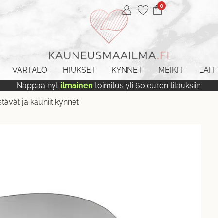
0
VARTALO
HIUKSET
KYNNET
MEIKIT
LAIT
Nappaa nyt
ilmainen
toimitus yli 60 euron tilauksiin.
vät ja kauniit kynnet