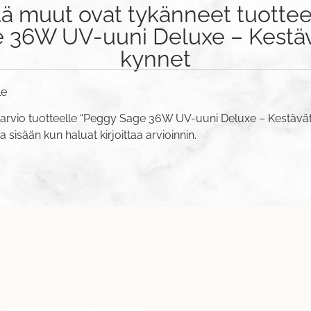
tä muut ovat tykänneet tuottee
36W UV-uuni Deluxe – Kestävä
kynnet
le
 arvio tuotteelle “Peggy Sage 36W UV-uuni Deluxe – Kestävät 
va sisään
kun haluat kirjoittaa arvioinnin.