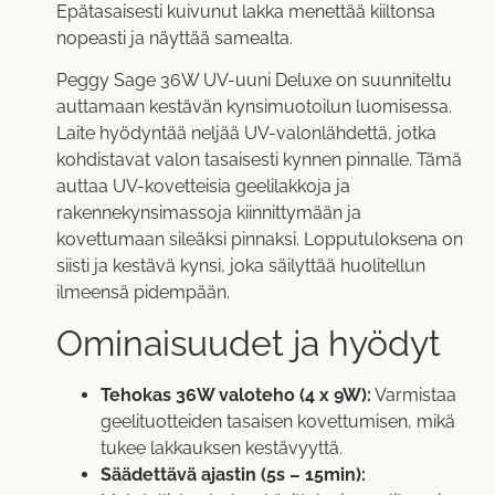
Epätasaisesti kuivunut lakka menettää kiiltonsa
nopeasti ja näyttää samealta.
Peggy Sage 36W UV-uuni Deluxe on suunniteltu
auttamaan kestävän kynsimuotoilun luomisessa.
Laite hyödyntää neljää UV-valonlähdettä, jotka
kohdistavat valon tasaisesti kynnen pinnalle. Tämä
auttaa UV-kovetteisia geelilakkoja ja
rakennekynsimassoja kiinnittymään ja
kovettumaan sileäksi pinnaksi. Lopputuloksena on
siisti ja kestävä kynsi, joka säilyttää huolitellun
ilmeensä pidempään.
Ominaisuudet ja hyödyt
Tehokas 36W valoteho (4 x 9W):
Varmistaa
geelituotteiden tasaisen kovettumisen, mikä
tukee lakkauksen kestävyyttä.
Säädettävä ajastin (5s – 15min):