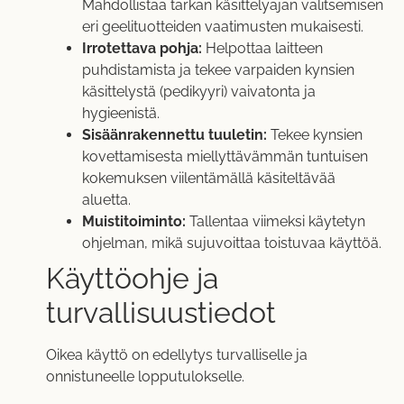
Mahdollistaa tarkan käsittelyajan valitsemisen
eri geelituotteiden vaatimusten mukaisesti.
Irrotettava pohja:
Helpottaa laitteen
puhdistamista ja tekee varpaiden kynsien
käsittelystä (pedikyyri) vaivatonta ja
hygieenistä.
Sisäänrakennettu tuuletin:
Tekee kynsien
kovettamisesta miellyttävämmän tuntuisen
kokemuksen viilentämällä käsiteltävää
aluetta.
Muistitoiminto:
Tallentaa viimeksi käytetyn
ohjelman, mikä sujuvoittaa toistuvaa käyttöä.
Käyttöohje ja
turvallisuustiedot
Oikea käyttö on edellytys turvalliselle ja
onnistuneelle lopputulokselle.