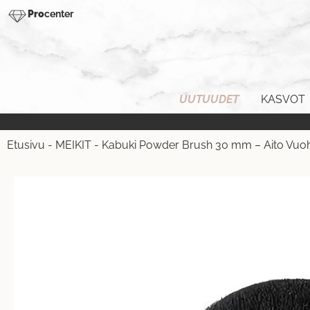
Pro
center
UUTUUDET
KASVOT
Etusivu
-
MEIKIT
-
Kabuki Powder Brush 30 mm – Aito Vuo