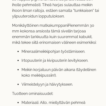
iholle pehmeästi. Tiheä harjas sulauttaa meikin
ihoon ilman raitoja, estäen samalla "tunkkaisen" tai
ylipuuteroidun lopputuloksen.
Monikäyttöinen matkakumppaniPienemmän 30
mm kokonsa ansiosta tämä sivellin tarjoaa
enemmän tarkkuutta kuin suuremmat kabukit,
mikä tekee siitä erinomaisen välineen esimerkiksi:
Mineraalimeikkipohjan työstämiseen.
Irtopuuterin ja kivipuuterin levitykseen.
Meikin korjailuun päivän aikana (täydellinen
koko meikkipussiin!).
Viimeistelyyn ja häivytykseen.
Tuotteen ominaisuudet:
Materiaali: Aito, miellyttävän pehmeä