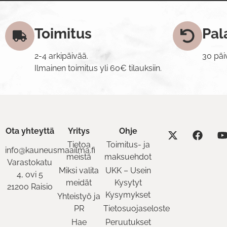
Toimitus
Pal
2-4 arkipäivää.
30 päi
Ilmainen toimitus yli 60€ tilauksiin.
Ota yhteyttä
Yritys
Ohje
Tietoa
Toimitus- ja
info@kauneusmaailma.fi
meistä
maksuehdot
Varastokatu
Miksi valita
UKK – Usein
4, ovi 5
meidät
Kysytyt
21200 Raisio
Kysymykset
Yhteistyö ja
PR
Tietosuojaseloste
Hae
Peruutukset