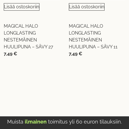
Lisää ostoskoriin
Lisää ostoskoriin
MAGICAL HALO
MAGICAL HALO
LONGLASTING
LONGLASTING
NESTEMÄINEN
NESTEMÄINEN
HUULIPUNA – SÄVY 27
HUULIPUNA – SÄVY 11
7,49
€
7,49
€
Muista
ilmainen
toimitus yli 60 euron tilauksiin.