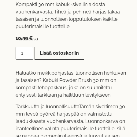
Kompakti 30 mm kabuki-sivellin aidosta
vuohenkarvasta. Tiheä ja pehmeä harjas takaa
tasaisen ja luonnollisen lopputuloksen kaikille
puuterimaisille tuotteille.
10,99
€
Varastossa
Lisää ostoskoriin
Haluatko meikkipohjastasi luonnollisen hehkuvan
ja tasaisen? Kabuki Powder Brush 30 mm on
kompakti tehopakkaus, joka on suunniteltu
erityisesti tarkkaan ja hallittuun levitykseen.
Tarkkuutta ja luonnollisuuttaTämän siveltimen 30
mm leveä pyöreä harjaspää on valmistettu
laadukkaasta vuohenkarvasta. Luonnonkarva on
ihanteellinen valinta puuterimaisille tuotteille, sillä
se nappaa pigmentin itseensä ja luovuttaa sen