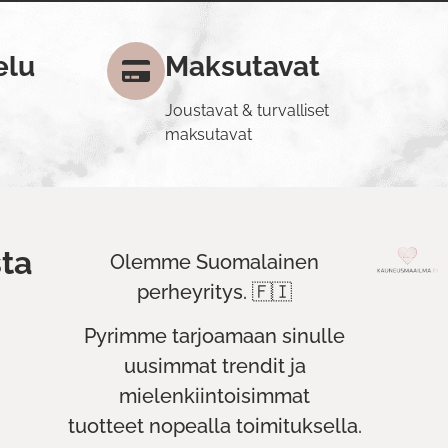
elu
Maksutavat
Joustavat & turvalliset
maksutavat
ta
Olemme Suomalainen
perheyritys. 🇫🇮
Pyrimme tarjoamaan sinulle
uusimmat trendit ja
mielenkiintoisimmat
tuotteet nopealla toimituksella.