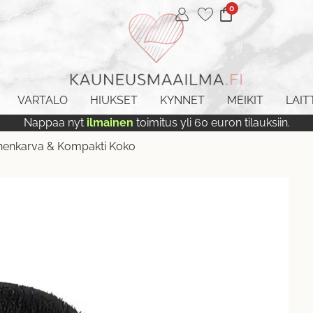
0
VARTALO
HIUKSET
KYNNET
MEIKIT
LAIT
Nappaa nyt
ilmainen
toimitus yli 60 euron tilauksiin.
henkarva & Kompakti Koko