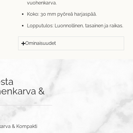
vuohenkarva.
Koko: 30 mm pyöreä harjaspää.
Lopputulos: Luonnollinen, tasainen ja raikas.
Ominaisuudet
sta
henkarva &
nkarva & Kompakti