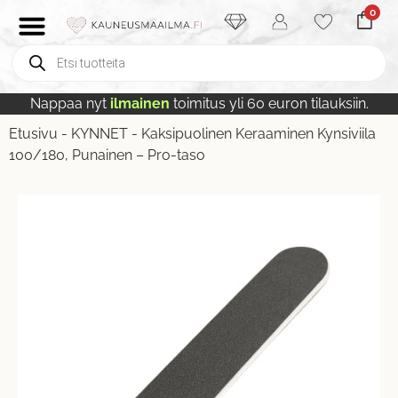
0
Nappaa nyt
ilmainen
toimitus yli 60 euron tilauksiin.
Etusivu
-
KYNNET
-
Kaksipuolinen Keraaminen Kynsiviila
100/180, Punainen – Pro-taso