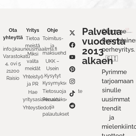
Palvelua
Ota
Yritys
Ohje
Olemme
yhteyttä
Tietoa
Toimitus-
vuodesta
Suomalaine
meistä
ja
2013
perheyritys.
info@kauneusmaailma.fi
maksuehdot
Miksi
Varastokatu
alkaen
🇫🇮
valita
UKK –
4, ovi 5
meidät
Usein
21200
Pyrimme
Kysytyt
Yhteistyö
Raisio
tarjoamaan
Kysymykset
ja PR
sinulle
Tietosuojaseloste
Hae
uusimmat
yritysasiakkaaksi
Peruutukset
ja
Yhteystiedot
trendit
palautukset
ja
mielenkiint
tuotteet