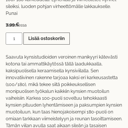
sileiksi, luoden pohjan virheettömälle lakkaukselle.
Punai
3,99
€
Varastossa
Lisää ostoskoriin
Saavuta kynsistudioiden veroinen manikyyri kätevästi
kotona tai ammattikäytössä tällä laadukkaalla,
kaksipuolisella keraamisella kynsiviilalla. Sen
innovatiivinen rakenne tarjoaa kaksi eri karkeusastetta
(100/180), mikä tekee siitä poikkeuksellisen
monipuolisen työkalun kaikkiin kynsien muotoilun
vaiheisiin. Karkea 100-puoli soveltuu tehokkaasti
kynsien pituuden lyhentämiseen ja paksumpien kynsien
muotoiluun, kun taas hienojakoisempi 180-puoli on
omiaan tarkkaan viimeistelyyn ja reunan tasoittamiseen.
Tämän viilan avulla saat aikaan sileän ja tasaisen