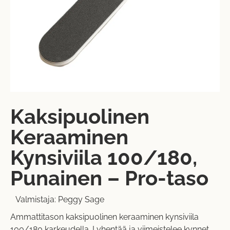
Kaksipuolinen
Keraaminen
Kynsiviila 100/180,
Punainen – Pro-taso
Valmistaja:
Peggy Sage
Ammattitason kaksipuolinen keraaminen kynsiviila
100/180 karkeudella. Lyhentää ja viimeistelee kynnet