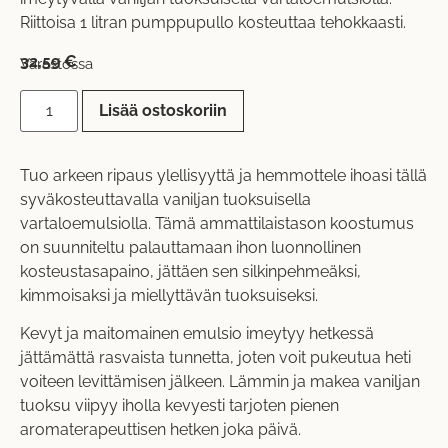
Riittoisa 1 litran pumppupullo kosteuttaa tehokkaasti.
32,59
€
Varastossa
Lisää ostoskoriin
Tuo arkeen ripaus ylellisyyttä ja hemmottele ihoasi tällä
syväkosteuttavalla vaniljan tuoksuisella
vartaloemulsiolla. Tämä ammattilaistason koostumus
on suunniteltu palauttamaan ihon luonnollinen
kosteustasapaino, jättäen sen silkinpehmeäksi,
kimmoisaksi ja miellyttävän tuoksuiseksi.
Kevyt ja maitomainen emulsio imeytyy hetkessä
jättämättä rasvaista tunnetta, joten voit pukeutua heti
voiteen levittämisen jälkeen. Lämmin ja makea vaniljan
tuoksu viipyy iholla kevyesti tarjoten pienen
aromaterapeuttisen hetken joka päivä.