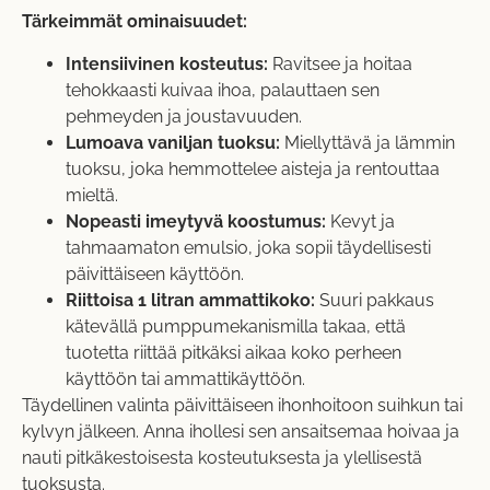
Tärkeimmät ominaisuudet:
Intensiivinen kosteutus:
Ravitsee ja hoitaa
tehokkaasti kuivaa ihoa, palauttaen sen
pehmeyden ja joustavuuden.
Lumoava vaniljan tuoksu:
Miellyttävä ja lämmin
tuoksu, joka hemmottelee aisteja ja rentouttaa
mieltä.
Nopeasti imeytyvä koostumus:
Kevyt ja
tahmaamaton emulsio, joka sopii täydellisesti
päivittäiseen käyttöön.
Riittoisa 1 litran ammattikoko:
Suuri pakkaus
kätevällä pumppumekanismilla takaa, että
tuotetta riittää pitkäksi aikaa koko perheen
käyttöön tai ammattikäyttöön.
Täydellinen valinta päivittäiseen ihonhoitoon suihkun tai
kylvyn jälkeen. Anna ihollesi sen ansaitsemaa hoivaa ja
nauti pitkäkestoisesta kosteutuksesta ja ylellisestä
tuoksusta.