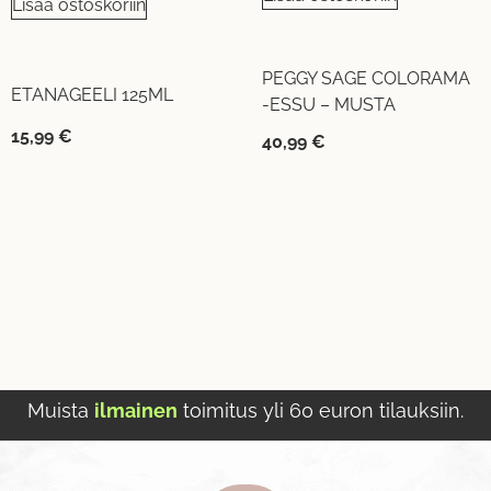
Lisää ostoskoriin
PEGGY SAGE COLORAMA
ETANAGEELI 125ML
-ESSU – MUSTA
15,99
€
40,99
€
Muista
ilmainen
toimitus yli 60 euron tilauksiin.