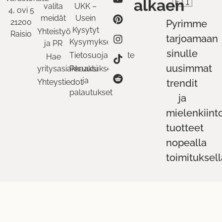
alkaen
🇫🇮
valita
UKK –
4, ovi 5
meidät
Usein
21200
Pyrimme
Kysytyt
Yhteistyö
Raisio
tarjoamaan
Kysymykset
ja PR
sinulle
Tietosuojaseloste
Hae
uusimmat
yritysasiakkaaksi
Peruutukset
ja
Yhteystiedot
trendit
palautukset
ja
mielenkiint
tuotteet
nopealla
toimituksell