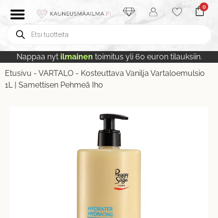
0
Nappaa nyt
ilmainen
toimitus yli 60 euron tilauksiin.
Etusivu
-
VARTALO
-
Kosteuttava Vanilja Vartaloemulsio
1L | Samettisen Pehmeä Iho