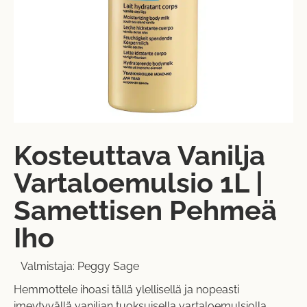
Kosteuttava Vanilja
Vartaloemulsio 1L |
Samettisen Pehmeä
Iho
Valmistaja:
Peggy Sage
Hemmottele ihoasi tällä ylellisellä ja nopeasti
imeytyvällä vaniljan tuoksuisella vartaloemulsiolla.