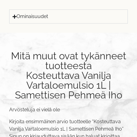
Ominaisuudet
Mitä muut ovat tykänneet
tuotteesta
Kosteuttava Vanilja
Vartaloemulsio 1L |
Samettisen Pehmeä Iho
Arvosteluja ei vielä ole
Kirjoita ensimmäinen arvio tuotteelle “Kosteuttava
Vanilja Vartaloemulsio 1L | Samettisen Pehmeä Iho”
Sinun on
kirjauduttava sisään
kun haluat kirjoittaa