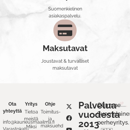
Suomenkielinen
asiakaspalvelu.
Maksutavat
Joustavat & turvalliset
maksutavat
Palvelua
Ota
Yritys
Ohje
Olemme
yhteyttä
Tietoa
Toimitus-
vuodesta
Suomalaine
meistä
ja
2013
perheyritys.
info@kauneusmaailma.fi
maksuehdot
Miksi
Varastokatu