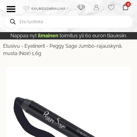
0
Nappaa nyt
ilmainen
toimitus yli 60 euron tilauksiin.
Etusivu
-
Eyelinerit
-
Peggy Sage Jumbo-rajauskynä,
musta (Noir) 1,6g