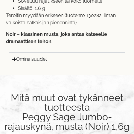
Soveltuu rajaukseen tai koko luomelle
Sisältö: 1,6 g
Teroitin myydään erikseen (tuotenro 130282, ilman
valkoista halkaisijan pienennintä).
Noir – klassinen musta, joka antaa katseelle
dramaattisen tehon.
Ominaisuudet
Mitä muut ovat tykänneet
tuotteesta
Peggy Sage Jumbo-
rajauskynä, musta (Noir) 1,6g