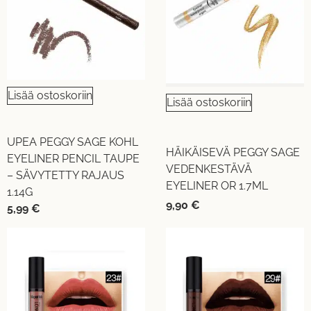
Lisää ostoskoriin
Lisää ostoskoriin
UPEA PEGGY SAGE KOHL
HÄIKÄISEVÄ PEGGY SAGE
EYELINER PENCIL TAUPE
VEDENKESTÄVÄ
– SÄVYTETTY RAJAUS
EYELINER OR 1.7ML
1.14G
9,90
€
5,99
€