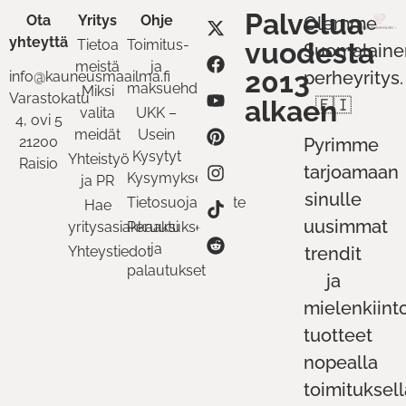
Palvelua
Ota
Yritys
Ohje
Olemme
yhteyttä
Tietoa
Toimitus-
vuodesta
Suomalaine
meistä
ja
2013
perheyritys.
info@kauneusmaailma.fi
maksuehdot
Miksi
Varastokatu
alkaen
🇫🇮
valita
UKK –
4, ovi 5
meidät
Usein
21200
Pyrimme
Kysytyt
Yhteistyö
Raisio
tarjoamaan
Kysymykset
ja PR
sinulle
Tietosuojaseloste
Hae
uusimmat
yritysasiakkaaksi
Peruutukset
ja
Yhteystiedot
trendit
palautukset
ja
mielenkiint
tuotteet
nopealla
toimituksell