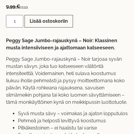
9,99
€
Varastossa
Lisää ostoskoriin
Peggy Sage Jumbo-rajauskynä – Noir: Klassinen
musta intensiiviseen ja ajattomaan katseeseen.
Peggy Sage Jumbo-rajauskynä – Noir tarjoaa syvän
mustan sävyn, joka tuo katseeseen välitöntä
intensiteettiä. Voidemainen, heti sulava koostumus
liukuu iholle pehmeästi ja pysyy moitteettomana koko
päivän. Käytä rohkeana rajauksena, savuisen
silmämeikin pohjana tai koko luomen sävyttämiseen –
tämä monikäyttöinen kynä on meikkipussin luottotuote.
Syvä musta sävy – voimakas ja ajaton lopputulos
Pehmeä ja helposti levittyvä koostumus
Pitkäkestoinen – ei haalistu tai varise