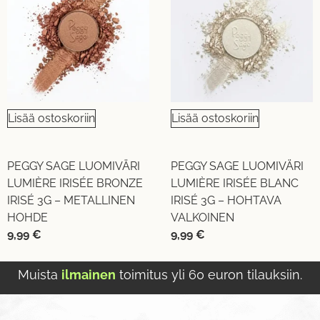
Lisää ostoskoriin
Lisää ostoskoriin
PEGGY SAGE LUOMIVÄRI
PEGGY SAGE LUOMIVÄRI
LUMIÈRE IRISÉE BRONZE
LUMIÈRE IRISÉE BLANC
IRISÉ 3G – METALLINEN
IRISÉ 3G – HOHTAVA
HOHDE
VALKOINEN
9,99
€
9,99
€
Muista
ilmainen
toimitus yli 60 euron tilauksiin.