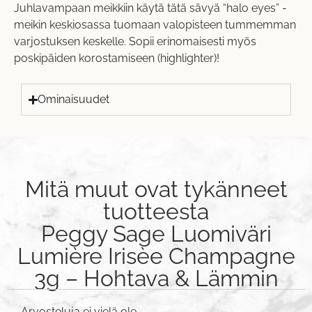
Juhlavampaan meikkiin käytä tätä sävyä “halo eyes” -
meikin keskiosassa tuomaan valopisteen tummemman
varjostuksen keskelle. Sopii erinomaisesti myös
poskipäiden korostamiseen (highlighter)!
Ominaisuudet
Mitä muut ovat tykänneet
tuotteesta
Peggy Sage Luomiväri
Lumière Irisèe Champagne
3g – Hohtava & Lämmin
Arvosteluja ei vielä ole