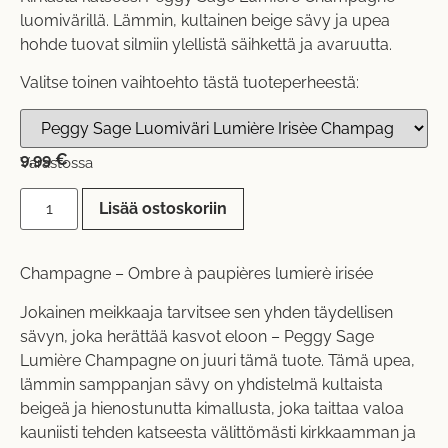
luomivärillä. Lämmin, kultainen beige sävy ja upea
hohde tuovat silmiin ylellistä säihkettä ja avaruutta.
Valitse toinen vaihtoehto tästä tuoteperheestä:
9,99
€
Varastossa
Lisää ostoskoriin
Champagne – Ombre à paupières lumierè irisée
Jokainen meikkaaja tarvitsee sen yhden täydellisen
sävyn, joka herättää kasvot eloon – Peggy Sage
Lumière Champagne on juuri tämä tuote. Tämä upea,
lämmin samppanjan sävy on yhdistelmä kultaista
beigeä ja hienostunutta kimallusta, joka taittaa valoa
kauniisti tehden katseesta välittömästi kirkkaamman ja