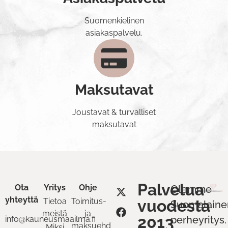
Suomenkielinen
asiakaspalvelu.
Maksutavat
Joustavat & turvalliset
maksutavat
Palvelua
Ota
Yritys
Ohje
Olemme
yhteyttä
Tietoa
Toimitus-
vuodesta
Suomalaine
meistä
ja
2013
perheyritys.
info@kauneusmaailma.fi
maksuehdot
Miksi