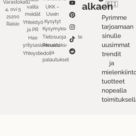
Varastokatu
alkaen
🇫🇮
valita
UKK –
4, ovi 5
meidät
Usein
21200
Pyrimme
Kysytyt
Yhteistyö
Raisio
tarjoamaan
Kysymykset
ja PR
sinulle
Tietosuojaseloste
Hae
uusimmat
yritysasiakkaaksi
Peruutukset
ja
Yhteystiedot
trendit
palautukset
ja
mielenkiint
tuotteet
nopealla
toimituksell