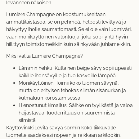
levänneen näköisen.
Lumière Champagne on koostumukseltaan
ammattilaistasoa: se on pehmeä, helposti levittyvä ja
häivyttyy iholle saumattomasti. Se ei ole vain luomiväri,
vaan monikäyttöinen valontuoja, joka sopii yhtä hyvin
hillittyyn toimistomeikkiin kuin säihkyvään juhlameikkiin.
Miksi valita Lumière Champagne?
Lämmin hehku: Kultainen beige sävy sopii upeasti
kaikille ihonsävyille ja tuo kasvoille lämpöä.
Monikäyttöinen: Toimii koko luomen sävynä,
mutta on erityisen tehokas silmän sisänurkan ja
kulmaluun korostamisessa.
Hienostunut kimallus: Säihke on tyylikästä ja valoa
heijastavaa, luoden illuusion suuremmista
silmistä.
Käyttövinkki:Levitä sävyä sormin koko liikkuvalle
luomelle saadaksesi nopean ja raikkaan arkilookin.