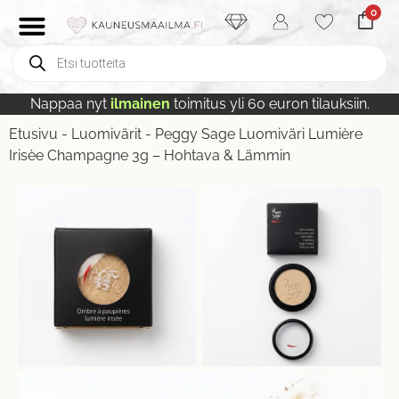
0
Nappaa nyt
ilmainen
toimitus yli 60 euron tilauksiin.
Etusivu
-
Luomivärit
-
Peggy Sage Luomiväri Lumière
Irisèe Champagne 3g – Hohtava & Lämmin