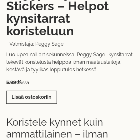
Stickers – Helpot
kynsitarrat
koristeluun
Valmistaja:
Peggy Sage
Luo upea nail art sekunneissa! Peggy Sage -kynsitarrat
tekevät koristelusta helppoa ilman maalaustaitoja.
Kestävä ja tyylikäs lopputulos hetkessä.
5,99
€
Varastossa
Lisää ostoskoriin
Koristele kynnet kuin
ammattilainen – ilman