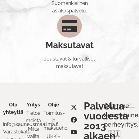
Suomenkielinen
asiakaspalvelu.
Maksutavat
Joustavat & turvalliset
maksutavat
Palvelua
Ota
Yritys
Ohje
Olemme
yhteyttä
Tietoa
Toimitus-
vuodesta
Suomalaine
meistä
ja
2013
perheyritys.
info@kauneusmaailma.fi
maksuehdot
Miksi
Varastokatu
alkaen
🇫🇮
valita
UKK –