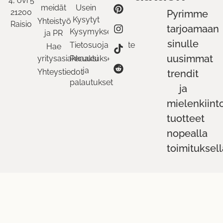
4, ovi 5
meidät
Usein
21200
Pyrimme
Kysytyt
Yhteistyö
Raisio
tarjoamaan
Kysymykset
ja PR
sinulle
Tietosuojaseloste
Hae
uusimmat
yritysasiakkaaksi
Peruutukset
ja
Yhteystiedot
trendit
palautukset
ja
mielenkiint
tuotteet
nopealla
toimituksell