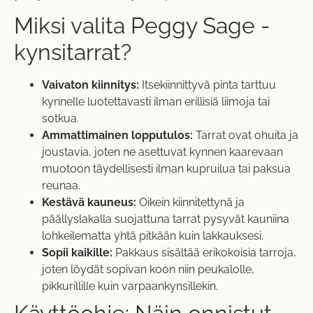
Miksi valita Peggy Sage -
kynsitarrat?
Vaivaton kiinnitys:
Itsekiinnittyvä pinta tarttuu
kynnelle luotettavasti ilman erillisiä liimoja tai
sotkua.
Ammattimainen lopputulos:
Tarrat ovat ohuita ja
joustavia, joten ne asettuvat kynnen kaarevaan
muotoon täydellisesti ilman kupruilua tai paksua
reunaa.
Kestävä kauneus:
Oikein kiinnitettynä ja
päällyslakalla suojattuna tarrat pysyvät kauniina
lohkeilematta yhtä pitkään kuin lakkauksesi.
Sopii kaikille:
Pakkaus sisältää erikokoisia tarroja,
joten löydät sopivan koon niin peukalolle,
pikkurillille kuin varpaankynsillekin.