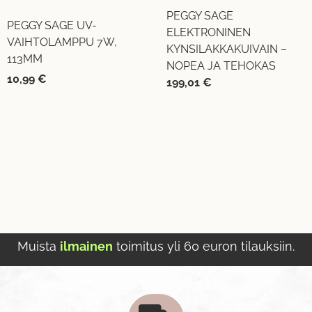
PEGGY SAGE
PEGGY SAGE UV-
ELEKTRONINEN
VAIHTOLAMPPU 7W,
KYNSILAKKAKUIVAIN –
113MM
NOPEA JA TEHOKAS
10,99
€
199,01
€
Muista
ilmainen
toimitus yli 60 euron tilauksiin.