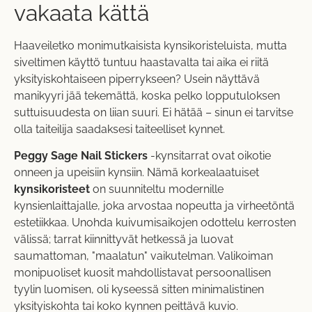
vakaata kättä
Haaveiletko monimutkaisista kynsikoristeluista, mutta
siveltimen käyttö tuntuu haastavalta tai aika ei riitä
yksityiskohtaiseen piperrykseen? Usein näyttävä
manikyyri jää tekemättä, koska pelko lopputuloksen
suttuisuudesta on liian suuri. Ei hätää – sinun ei tarvitse
olla taiteilija saadaksesi taiteelliset kynnet.
Peggy Sage Nail Stickers
-kynsitarrat ovat oikotie
onneen ja upeisiin kynsiin. Nämä korkealaatuiset
kynsikoristeet
on suunniteltu modernille
kynsienlaittajalle, joka arvostaa nopeutta ja virheetöntä
estetiikkaa. Unohda kuivumisaikojen odottelu kerrosten
välissä; tarrat kiinnittyvät hetkessä ja luovat
saumattoman, "maalatun" vaikutelman. Valikoiman
monipuoliset kuosit mahdollistavat persoonallisen
tyylin luomisen, oli kyseessä sitten minimalistinen
yksityiskohta tai koko kynnen peittävä kuvio.