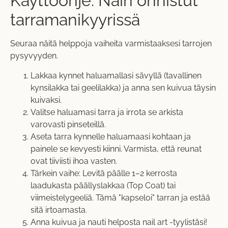
Käyttöohje: Näin onnistut
tarramanikyyrissä
Seuraa näitä helppoja vaiheita varmistaaksesi tarrojen
pysyvyyden.
Lakkaa kynnet haluamallasi sävyllä (tavallinen
kynsilakka tai geelilakka) ja anna sen kuivua täysin
kuivaksi.
Valitse haluamasi tarra ja irrota se arkista
varovasti pinseteillä.
Aseta tarra kynnelle haluamaasi kohtaan ja
painele se kevyesti kiinni. Varmista, että reunat
ovat tiiviisti ihoa vasten.
Tärkein vaihe: Levitä päälle 1–2 kerrosta
laadukasta päällyslakkaa (Top Coat) tai
viimeistelygeeliä. Tämä "kapseloi" tarran ja estää
sitä irtoamasta.
Anna kuivua ja nauti helposta nail art -tyylistäsi!