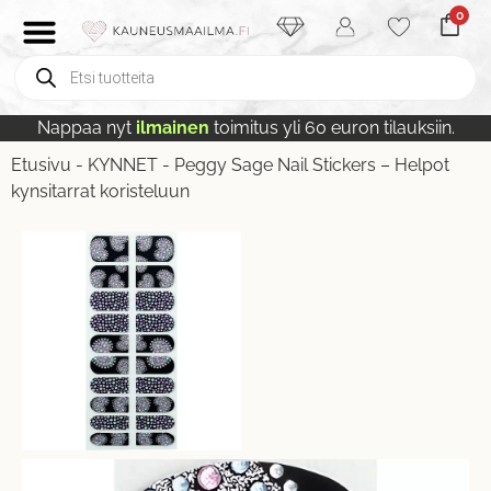
0
Nappaa nyt
ilmainen
toimitus yli 60 euron tilauksiin.
Etusivu
-
KYNNET
-
Peggy Sage Nail Stickers – Helpot
kynsitarrat koristeluun