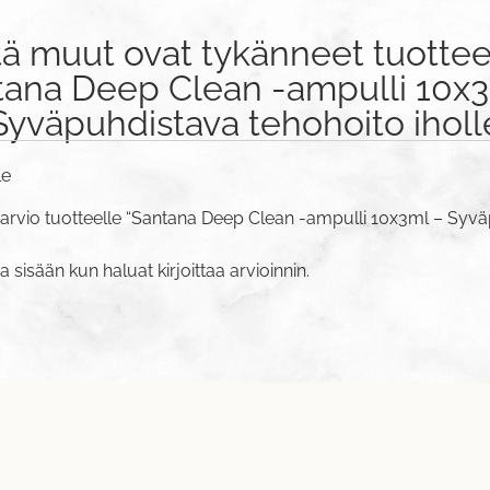
tä muut ovat tykänneet tuottee
tana Deep Clean -ampulli 10x3
Syväpuhdistava tehohoito iholl
le
 arvio tuotteelle “Santana Deep Clean -ampulli 10x3ml – Syv
va sisään
kun haluat kirjoittaa arvioinnin.