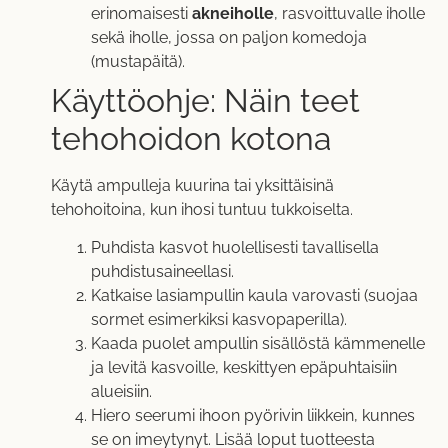
erinomaisesti
akneiholle
, rasvoittuvalle iholle
sekä iholle, jossa on paljon komedoja
(mustapäitä).
Käyttöohje: Näin teet
tehohoidon kotona
Käytä ampulleja kuurina tai yksittäisinä
tehohoitoina, kun ihosi tuntuu tukkoiselta.
Puhdista kasvot huolellisesti tavallisella
puhdistusaineellasi.
Katkaise lasiampullin kaula varovasti (suojaa
sormet esimerkiksi kasvopaperilla).
Kaada puolet ampullin sisällöstä kämmenelle
ja levitä kasvoille, keskittyen epäpuhtaisiin
alueisiin.
Hiero seerumi ihoon pyörivin liikkein, kunnes
se on imeytynyt. Lisää loput tuotteesta