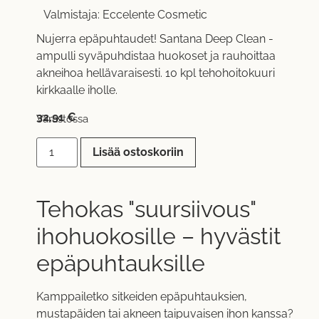
Valmistaja:
Eccelente Cosmetic
Nujerra epäpuhtaudet! Santana Deep Clean -
ampulli syväpuhdistaa huokoset ja rauhoittaa
akneihoa hellävaraisesti. 10 kpl tehohoitokuuri
kirkkaalle iholle.
32,91
€
Varastossa
Lisää ostoskoriin
Tehokas "suursiivous"
ihohuokosille – hyvästit
epäpuhtauksille
Kamppailetko sitkeiden epäpuhtauksien,
mustapäiden tai akneen taipuvaisen ihon kanssa?