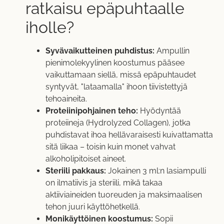
ratkaisu epäpuhtaalle
iholle?
Syvävaikutteinen puhdistus:
Ampullin
pienimolekyylinen koostumus pääsee
vaikuttamaan siellä, missä epäpuhtaudet
syntyvät, "lataamalla" ihoon tiivistettyjä
tehoaineita.
Proteiinipohjainen teho:
Hyödyntää
proteiineja (Hydrolyzed Collagen), jotka
puhdistavat ihoa hellävaraisesti kuivattamatta
sitä liikaa – toisin kuin monet vahvat
alkoholipitoiset aineet.
Steriili pakkaus:
Jokainen 3 ml:n lasiampulli
on ilmatiivis ja steriili, mikä takaa
aktiiviaineiden tuoreuden ja maksimaalisen
tehon juuri käyttöhetkellä.
Monikäyttöinen koostumus:
Sopii