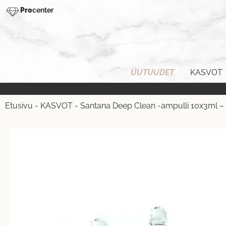
Pro
center
UUTUUDET
KASVOT
Etusivu
-
KASVOT
-
Santana Deep Clean -ampulli 10x3ml – 