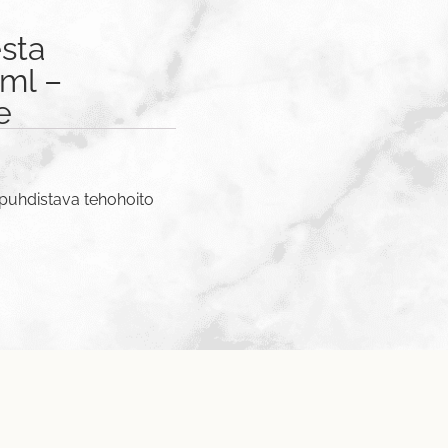
sta
ml –
e
äpuhdistava tehohoito