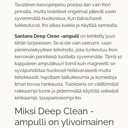
Tavallinen kasvojenpesu poistaa lian vain ihon
pinnalta, mutta todelliset ongelmat piilevät usein
syvemmällä huokosissa. Kun talirauhaset
tukkeutuvat, iho alkaa kukkia ja näyttää samealta.
Santana Deep Clean -ampulli
on kehitetty juuri
tähän tarpeeseen. Se ei ole vain seerumi, vaan
pienimolekyylinen tehohoito, joka tunkeutuu ihon
kerroksiin perinteisiä tuotteita syvemmälle. Tämä 10
kappaleen ampullikuuri toimii kuin magneetti: se
syväpuhdistaa huokoset hellävaraisesti mutta
tehokkaasti, hajottaen talitukkeumia ja komedoja
ilman kovaa hankausta. Tuloksena on välittömästi
raikkaampi tunne ja pidemmällä käytöllä selkeästi
kirkkaampi, tasapainoisempi iho.
Miksi Deep Clean -
ampulli on ylivoimainen