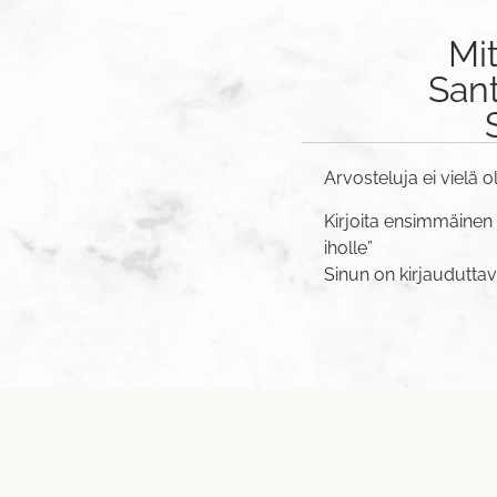
Mi
San
Arvosteluja ei vielä o
Kirjoita ensimmäinen
iholle”
Sinun on
kirjaudutta