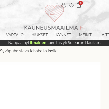
0
VARTALO
HIUKSET
KYNNET
MEIKIT
LAIT
Nappaa nyt
ilmainen
toimitus yli 60 euron tilauksiin.
Syväpuhdistava tehohoito iholle