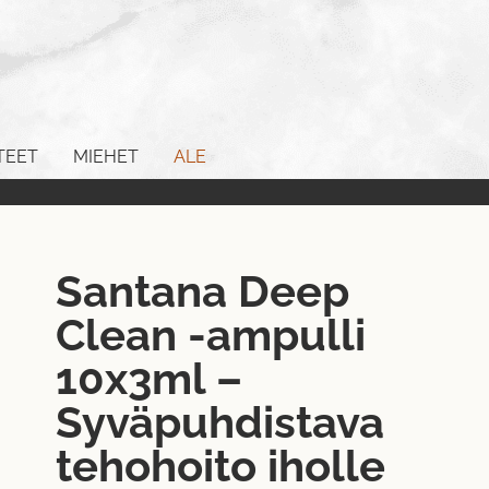
TEET
MIEHET
ALE
Santana Deep
Clean -ampulli
10x3ml –
Syväpuhdistava
tehohoito iholle