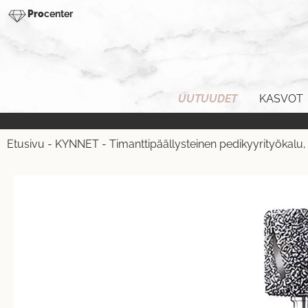
Pro
center
UUTUUDET
KASVOT
Etusivu
-
KYNNET
-
Timanttipäällysteinen pedikyyrityökalu,