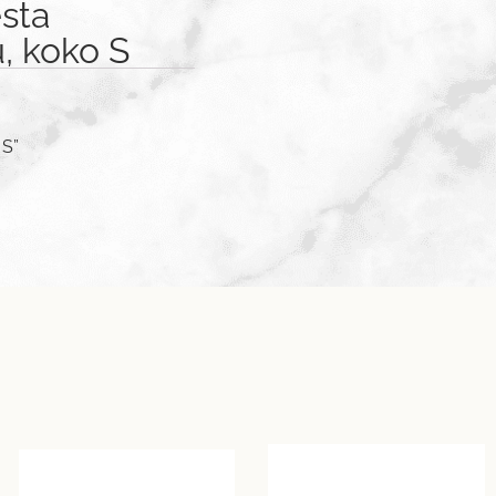
sta
, koko S
 S”