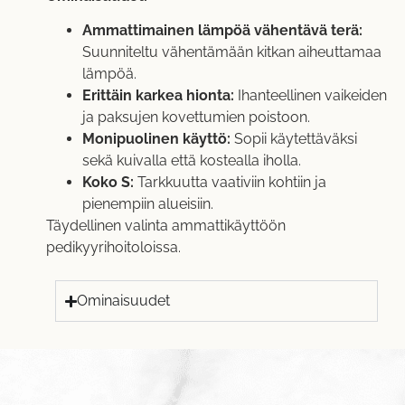
Ammattimainen lämpöä vähentävä terä:
Suunniteltu vähentämään kitkan aiheuttamaa
lämpöä.
Erittäin karkea hionta:
Ihanteellinen vaikeiden
ja paksujen kovettumien poistoon.
Monipuolinen käyttö:
Sopii käytettäväksi
sekä kuivalla että kostealla iholla.
Koko S:
Tarkkuutta vaativiin kohtiin ja
pienempiin alueisiin.
Täydellinen valinta ammattikäyttöön
pedikyyrihoitoloissa.
Ominaisuudet