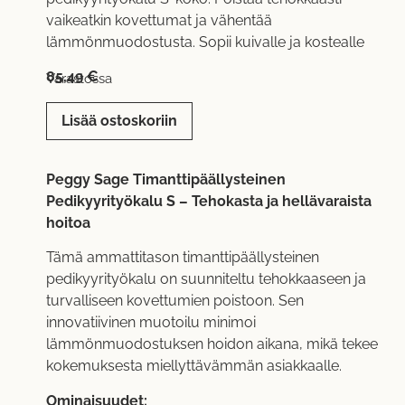
vaikeatkin kovettumat ja vähentää
lämmönmuodostusta. Sopii kuivalle ja kostealle
85,49
€
Varastossa
Lisää ostoskoriin
Peggy Sage Timanttipäällysteinen
Pedikyyrityökalu S – Tehokasta ja hellävaraista
hoitoa
Tämä ammattitason timanttipäällysteinen
pedikyyrityökalu on suunniteltu tehokkaaseen ja
turvalliseen kovettumien poistoon. Sen
innovatiivinen muotoilu minimoi
lämmönmuodostuksen hoidon aikana, mikä tekee
kokemuksesta miellyttävämmän asiakkaalle.
Ominaisuudet: