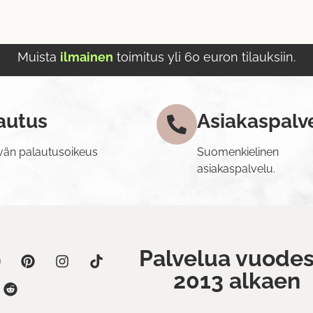
Muista
ilmainen
toimitus yli 60 euron tilauksiin.
autus
Asiakaspalv
vän palautusoikeus
Suomenkielinen
asiakaspalvelu.
Palvelua vuodes
2013 alkaen