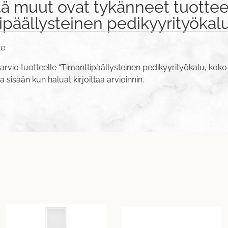
tä muut ovat tykänneet tuottee
ipäällysteinen pedikyyrityökalu
le
arvio tuotteelle “Timanttipäällysteinen pedikyyrityökalu, koko
va sisään
kun haluat kirjoittaa arvioinnin.