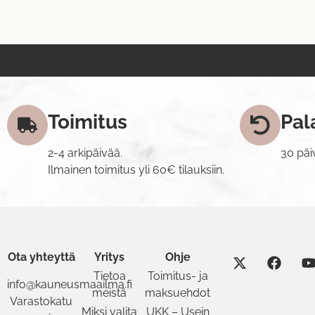
Toimitus
Pal
2-4 arkipäivää.
30 päi
Ilmainen toimitus yli 60€ tilauksiin.
Ota yhteyttä
Yritys
Ohje
Tietoa
Toimitus- ja
info@kauneusmaailma.fi
meistä
maksuehdot
Varastokatu
Miksi valita
UKK – Usein