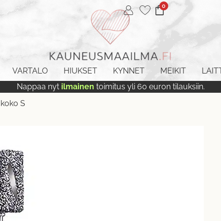
0
VARTALO
HIUKSET
KYNNET
MEIKIT
LAIT
Nappaa nyt
ilmainen
toimitus yli 60 euron tilauksiin.
 koko S