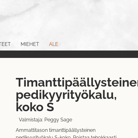
TEET
MIEHET
ALE
Timanttipäällysteine
pedikyyrityökalu,
koko S
Valmistaja:
Peggy Sage
Ammattitason timanttipäällysteinen
pedikyyrityökalu S-koko. Poistaa tehokkaasti