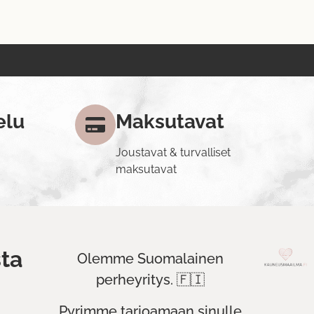
elu
Maksutavat
Joustavat & turvalliset
maksutavat
ta
Olemme Suomalainen
perheyritys. 🇫🇮
Pyrimme tarjoamaan sinulle