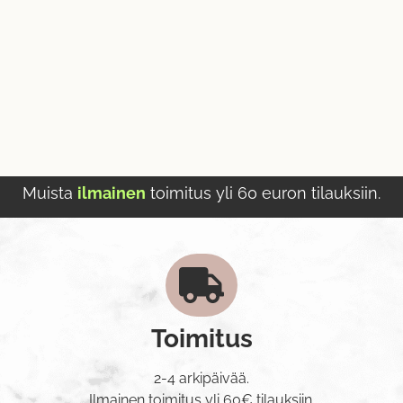
Muista
ilmainen
toimitus yli 60 euron tilauksiin.
Toimitus
2-4 arkipäivää.
Ilmainen toimitus yli 60€ tilauksiin.