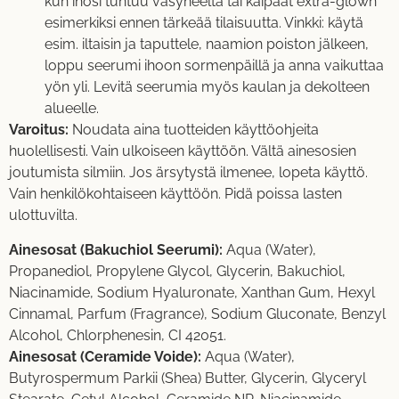
kun ihosi tuntuu väsyneeltä tai kaipaat extra-glown
esimerkiksi ennen tärkeää tilaisuutta. Vinkki: käytä
esim. iltaisin ja taputtele, naamion poiston jälkeen,
loppu seerumi ihoon sormenpäillä ja anna vaikuttaa
yön yli. Levitä seerumia myös kaulan ja dekolteen
alueelle.
Varoitus:
Noudata aina tuotteiden käyttöohjeita
huolellisesti. Vain ulkoiseen käyttöön. Vältä ainesosien
joutumista silmiin. Jos ärsytystä ilmenee, lopeta käyttö.
Vain henkilökohtaiseen käyttöön. Pidä poissa lasten
ulottuvilta.
Ainesosat (Bakuchiol Seerumi):
Aqua (Water),
Propanediol, Propylene Glycol, Glycerin, Bakuchiol,
Niacinamide, Sodium Hyaluronate, Xanthan Gum, Hexyl
Cinnamal, Parfum (Fragrance), Sodium Gluconate, Benzyl
Alcohol, Chlorphenesin, CI 42051.
Ainesosat (Ceramide Voide):
Aqua (Water),
Butyrospermum Parkii (Shea) Butter, Glycerin, Glyceryl