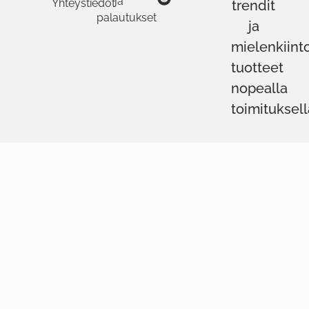
ja
Yhteystiedot
trendit
palautukset
ja
mielenkiint
tuotteet
nopealla
toimituksell