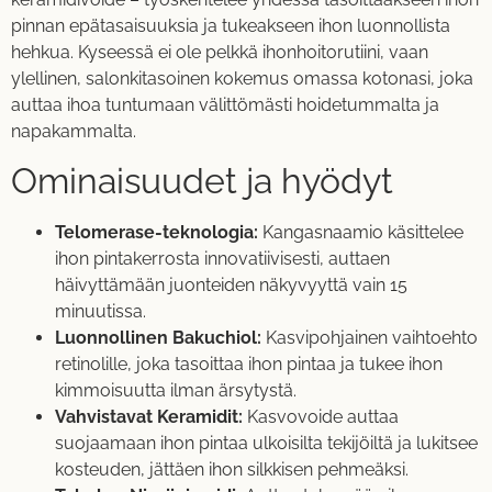
pinnan epätasaisuuksia ja tukeakseen ihon luonnollista
hehkua. Kyseessä ei ole pelkkä ihonhoitorutiini, vaan
ylellinen, salonkitasoinen kokemus omassa kotonasi, joka
auttaa ihoa tuntumaan välittömästi hoidetummalta ja
napakammalta.
Ominaisuudet ja hyödyt
Telomerase-teknologia:
Kangasnaamio käsittelee
ihon pintakerrosta innovatiivisesti, auttaen
häivyttämään juonteiden näkyvyyttä vain 15
minuutissa.
Luonnollinen Bakuchiol:
Kasvipohjainen vaihtoehto
retinolille, joka tasoittaa ihon pintaa ja tukee ihon
kimmoisuutta ilman ärsytystä.
Vahvistavat Keramidit:
Kasvovoide auttaa
suojaamaan ihon pintaa ulkoisilta tekijöiltä ja lukitsee
kosteuden, jättäen ihon silkkisen pehmeäksi.