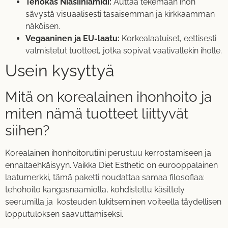
Tehokas Niasiiniamidi:
Auttaa tekemään ihon
sävystä visuaalisesti tasaisemman ja kirkkaamman
näköisen.
Vegaaninen ja EU-laatu:
Korkealaatuiset, eettisesti
valmistetut tuotteet, jotka sopivat vaativallekin iholle.
Usein kysyttyä
Mitä on korealainen ihonhoito ja
miten nämä tuotteet liittyvät
siihen?
Korealainen ihonhoitorutiini perustuu kerrostamiseen ja
ennaltaehkäisyyn. Vaikka Diet Esthetic on eurooppalainen
laatumerkki, tämä paketti noudattaa samaa filosofiaa:
tehohoito kangasnaamiolla, kohdistettu käsittely
seerumilla ja kosteuden lukitseminen voiteella täydellisen
lopputuloksen saavuttamiseksi.