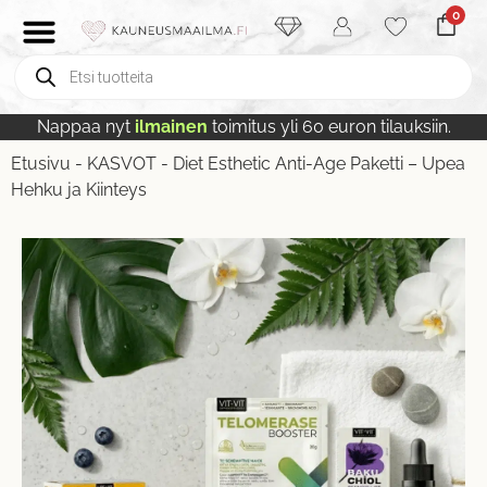
0
Nappaa nyt
ilmainen
toimitus yli 60 euron tilauksiin.
Etusivu
-
KASVOT
-
Diet Esthetic Anti-Age Paketti – Upea
Hehku ja Kiinteys