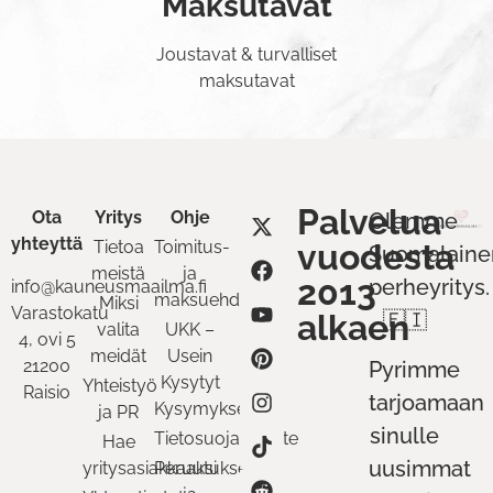
Maksutavat
Joustavat & turvalliset
maksutavat
Palvelua
Ota
Yritys
Ohje
Olemme
yhteyttä
Tietoa
Toimitus-
vuodesta
Suomalaine
meistä
ja
2013
perheyritys.
info@kauneusmaailma.fi
maksuehdot
Miksi
Varastokatu
alkaen
🇫🇮
valita
UKK –
4, ovi 5
meidät
Usein
21200
Pyrimme
Kysytyt
Yhteistyö
Raisio
tarjoamaan
Kysymykset
ja PR
sinulle
Tietosuojaseloste
Hae
uusimmat
yritysasiakkaaksi
Peruutukset