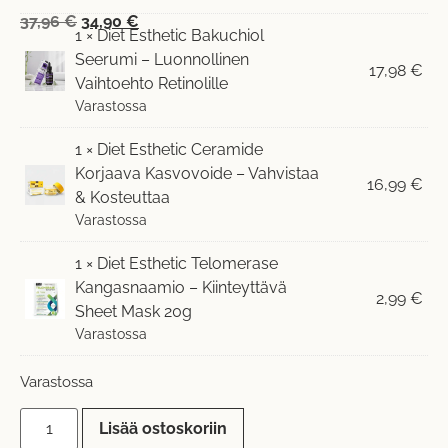
37,96
€
34,90
€
1 ×
Diet Esthetic Bakuchiol
Seerumi – Luonnollinen
17,98
€
Vaihtoehto Retinolille
Varastossa
1 ×
Diet Esthetic Ceramide
Korjaava Kasvovoide – Vahvistaa
16,99
€
& Kosteuttaa
Varastossa
1 ×
Diet Esthetic Telomerase
Kangasnaamio – Kiinteyttävä
2,99
€
Sheet Mask 20g
Varastossa
Varastossa
Lisää ostoskoriin