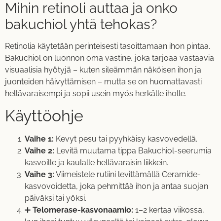
Mihin retinoli auttaa ja onko
bakuchiol yhtä tehokas?
Retinolia käytetään perinteisesti tasoittamaan ihon pintaa.
Bakuchiol on luonnon oma vastine, joka tarjoaa vastaavia
visuaalisia hyötyjä – kuten sileämmän näköisen ihon ja
juonteiden häivyttämisen – mutta se on huomattavasti
hellävaraisempi ja sopii usein myös herkälle iholle.
Käyttöohje
Vaihe 1:
Kevyt pesu tai pyyhkäisy kasvovedellä.
Vaihe 2:
Levitä muutama tippa Bakuchiol-seerumia
kasvoille ja kaulalle hellävaraisin liikkein.
Vaihe 3:
Viimeistele rutiini levittämällä Ceramide-
kasvovoidetta, joka pehmittää ihon ja antaa suojan
päiväksi tai yöksi.
➕
Telomerase-kasvonaamio:
1–2 kertaa viikossa,