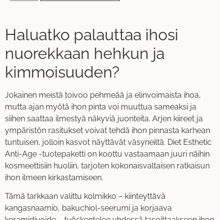
Haluatko palauttaa ihosi
nuorekkaan hehkun ja
kimmoisuuden?
Jokainen meistä toivoo pehmeää ja elinvoimaista ihoa,
mutta ajan myötä ihon pinta voi muuttua sameaksi ja
siihen saattaa ilmestyä näkyviä juonteita. Arjen kiireet ja
ympäristön rasitukset voivat tehdä ihon pinnasta karhean
tuntuisen, jolloin kasvot näyttävät väsyneiltä. Diet Esthetic
Anti-Age -tuotepaketti on koottu vastaamaan juuri näihin
kosmeettisiin huoliin, tarjoten kokonaisvaltaisen ratkaisun
ihon ilmeen kirkastamiseen.
Tämä tarkkaan valittu kolmikko – kiinteyttävä
kangasnaamio, bakuchiol-seerumi ja korjaava
keramidivoide – työskentelee yhdessä tasoittaakseen ihon