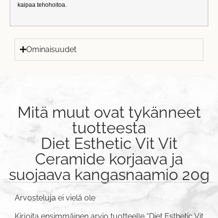
kaipaa tehohoitoa.
Ominaisuudet
Mitä muut ovat tykänneet
tuotteesta
Diet Esthetic Vit Vit
Ceramide korjaava ja
suojaava kangasnaamio 20g
Arvosteluja ei vielä ole
Kirjoita ensimmäinen arvio tuotteelle “Diet Esthetic Vit