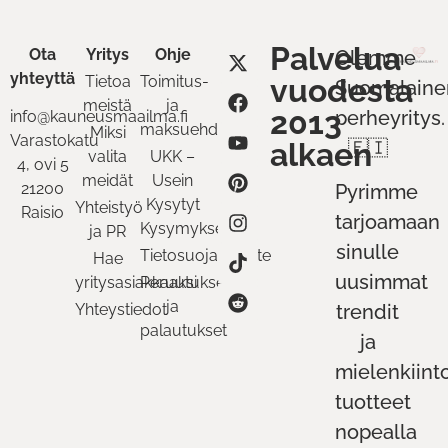
Palvelua
Ota
Yritys
Ohje
Olemme
yhteyttä
Tietoa
Toimitus-
vuodesta
Suomalaine
meistä
ja
2013
perheyritys.
info@kauneusmaailma.fi
maksuehdot
Miksi
Varastokatu
alkaen
🇫🇮
valita
UKK –
4, ovi 5
meidät
Usein
21200
Pyrimme
Kysytyt
Yhteistyö
Raisio
tarjoamaan
Kysymykset
ja PR
sinulle
Tietosuojaseloste
Hae
uusimmat
yritysasiakkaaksi
Peruutukset
ja
Yhteystiedot
trendit
palautukset
ja
mielenkiint
tuotteet
nopealla