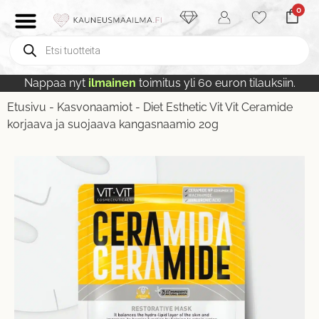
0
Nappaa nyt
ilmainen
toimitus yli 60 euron tilauksiin.
Etusivu
-
Kasvonaamiot
-
Diet Esthetic Vit Vit Ceramide
korjaava ja suojaava kangasnaamio 20g