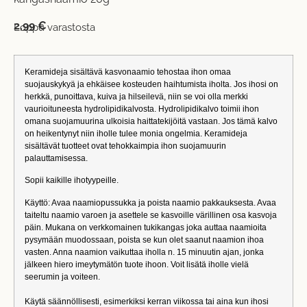
2,99
€
Loppu varastosta
Keramideja sisältävä kasvonaamio tehostaa ihon omaa
suojauskykyä ja ehkäisee kosteuden haihtumista iholta. Jos ihosi on
herkkä, punoittava, kuiva ja hilseilevä, niin se voi olla merkki
vaurioituneesta hydrolipidikalvosta. Hydrolipidikalvo toimii ihon
omana suojamuurina ulkoisia haittatekijöitä vastaan. Jos tämä kalvo
on heikentynyt niin iholle tulee monia ongelmia. Keramideja
sisältävät tuotteet ovat tehokkaimpia ihon suojamuurin
palauttamisessa.
Sopii kaikille ihotyypeille.
Käyttö: Avaa naamiopussukka ja poista naamio pakkauksesta. Avaa
taiteltu naamio varoen ja asettele se kasvoille värillinen osa kasvoja
päin. Mukana on verkkomainen tukikangas joka auttaa naamioita
pysymään muodossaan, poista se kun olet saanut naamion ihoa
vasten. Anna naamion vaikuttaa iholla n. 15 minuutin ajan, jonka
jälkeen hiero imeytymätön tuote ihoon. Voit lisätä iholle vielä
seerumin ja voiteen.
Käytä säännöllisesti, esimerkiksi kerran viikossa tai aina kun ihosi