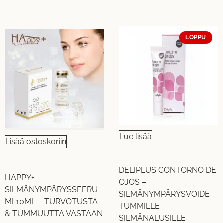
LOPPU
Lue lisää
Lisää ostoskoriin
DELIPLUS CONTORNO DE
HAPPY+
OJOS –
SILMÄNYMPÄRYSSEERU
SILMÄNYMPÄRYSVOIDE
MI 10ML – TURVOTUSTA
TUMMILLE
& TUMMUUTTA VASTAAN
SILMÄNALUSILLE