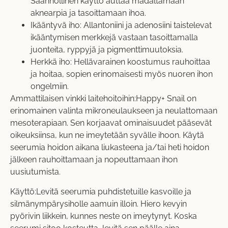
Säännöllinen käyttö auttaa madaltamaan
aknearpia ja tasoittamaan ihoa.
Ikääntyvä iho: Allantoniini ja adenosiini taistelevat
ikääntymisen merkkejä vastaan tasoittamalla
juonteita, ryppyjä ja pigmenttimuutoksia.
Herkkä iho: Hellävarainen koostumus rauhoittaa
ja hoitaa, sopien erinomaisesti myös nuoren ihon
ongelmiin.
Ammattilaisen vinkki laitehoitoihin:Happy+ Snail on
erinomainen valinta mikroneulaukseen ja neulattomaan
mesoterapiaan. Sen korjaavat ominaisuudet pääsevät
oikeuksiinsa, kun ne imeytetään syvälle ihoon. Käytä
seerumia hoidon aikana liukasteena ja/tai heti hoidon
jälkeen rauhoittamaan ja nopeuttamaan ihon
uusiutumista.
Käyttö:Levitä seerumia puhdistetuille kasvoille ja
silmänympärysiholle aamuin illoin. Hiero kevyin
pyörivin liikkein, kunnes neste on imeytynyt. Koska