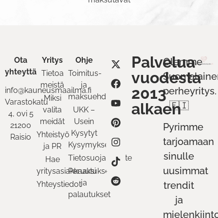
Palvelua
Ota
Yritys
Ohje
Olemme
yhteyttä
Tietoa
Toimitus-
vuodesta
Suomalaine
meistä
ja
2013
perheyritys.
info@kauneusmaailma.fi
maksuehdot
Miksi
Varastokatu
alkaen
🇫🇮
valita
UKK –
4, ovi 5
meidät
Usein
21200
Pyrimme
Kysytyt
Yhteistyö
Raisio
tarjoamaan
Kysymykset
ja PR
sinulle
Tietosuojaseloste
Hae
uusimmat
yritysasiakkaaksi
Peruutukset
ja
Yhteystiedot
trendit
palautukset
ja
mielenkiint