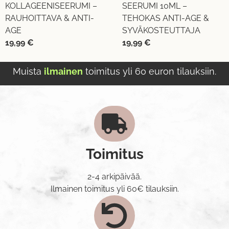
KOLLAGEENISEERUMI –
SEERUMI 10ML –
RAUHOITTAVA & ANTI-
TEHOKAS ANTI-AGE &
AGE
SYVÄKOSTEUTTAJA
19,99
€
19,99
€
Muista
ilmainen
toimitus yli 60 euron tilauksiin.
Toimitus
2-4 arkipäivää.
Ilmainen toimitus yli 60€ tilauksiin.