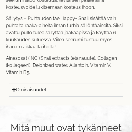
seerumi sitoo kosteutta, levitä sen päälle aina
kosteusvoide lukitsemaan kosteus ihoon.
Säilytys – Puhtauden tae:Happy+ Snail sisältää vain
puhtaita raaka-aineita ilman turhia säilöntäaineita. Siksi
avattu pullo tulee säilyttää jääkaapissa ja käyttää 6
kuukauden kuluessa. Viileä seerumi tuntuu myös
ihanan raikkaalta iholla!
Ainesosat (INCI):Snail extracts (etanauute), Collagen
(kollageeni), Deionized water, Allantoin, Vitamin V,
Vitamin B5.
Ominaisuudet
Mitä muut ovat tykänneet