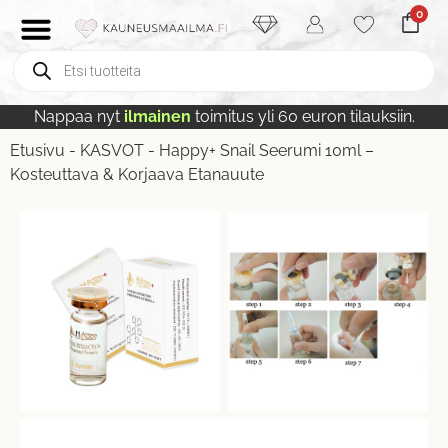
0
Nappaa nyt
ilmainen
toimitus yli 60 euron tilauksiin.
Etusivu
-
KASVOT
-
Happy+ Snail Seerumi 10ml –
Kosteuttava & Korjaava Etanauute