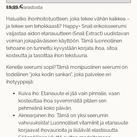
19,99
€
Loppu varastosta
Haluatko ihonhoitotuotteen, joka tekee vähän kaikkea –
ja tekee sen tehokkaasti? Happy+ Snail erikoisseerumi
valjastaa aidon etanauutteen (Snail Extract) uudistavan
voiman jokapäiväiseen käyttöön. Tämä luonnollinen
tehoaine on tunnettu kyvystään korjata ihoa, sitoa
kosteutta ja tasoittaa ihon tekstuuria.
Kenelle seerumi sopii?Tämä monipuolinen seerumi on
todellinen “joka kodin sankari”, joka palvelee eri
ihotyyppejä:
Kuiva iho: Etanauute ei jää vain pinnalle, vaan
kosteuttaa ihoa syvemmältä pitäen sen
pehmeänä koko päivän.
Aknearpinen iho: Tämä on yksi seerumin
vahvuuksista! Luonnolliset vitamiinit ja etanauute
korjaavat ihovaurioita ja lisäävät elastisuutta.