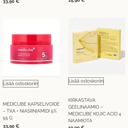
25,90
€
33,90
€
Lisää ostoskoriin
Lisää ostoskoriin
KIRKASTAVA
MEDICUBE KAPSELIVOIDE
GEELINAAMIO –
– TXA + NIASIINIAMIDI 5%
MEDICUBE KOJIC ACID 4
55 G
NAAMIOTA
33,90
€
19,90
€