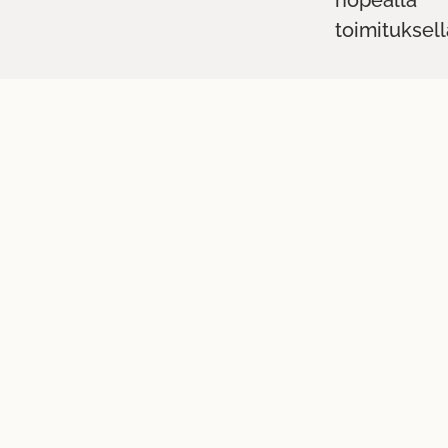
nopealla
toimituksell