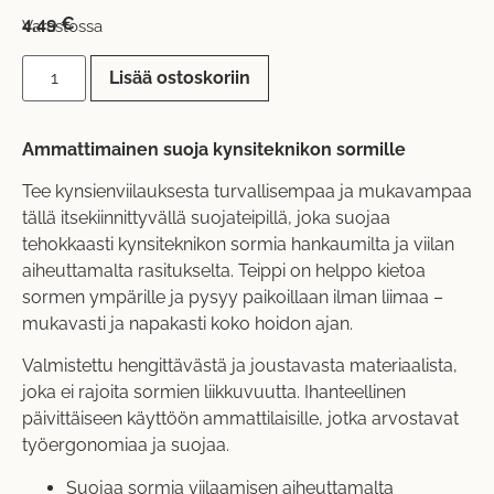
4,49
€
Varastossa
Lisää ostoskoriin
Ammattimainen suoja kynsiteknikon sormille
Tee kynsienviilauksesta turvallisempaa ja mukavampaa
tällä itsekiinnittyvällä suojateipillä, joka suojaa
tehokkaasti kynsiteknikon sormia hankaumilta ja viilan
aiheuttamalta rasitukselta. Teippi on helppo kietoa
sormen ympärille ja pysyy paikoillaan ilman liimaa –
mukavasti ja napakasti koko hoidon ajan.
Valmistettu hengittävästä ja joustavasta materiaalista,
joka ei rajoita sormien liikkuvuutta. Ihanteellinen
päivittäiseen käyttöön ammattilaisille, jotka arvostavat
työergonomiaa ja suojaa.
Suojaa sormia viilaamisen aiheuttamalta