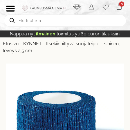
0
Nappaa nyt
ilmainen
toimitus yli 60 euron tilauksiin.
Etusivu
-
KYNNET
-
Itsekiinnittyvä suojateippi – sininen,
leveys 2,5 cm