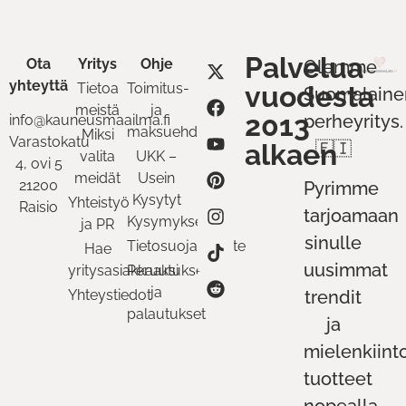
Palvelua
Ota
Yritys
Ohje
Olemme
yhteyttä
Tietoa
Toimitus-
vuodesta
Suomalaine
meistä
ja
2013
perheyritys.
info@kauneusmaailma.fi
maksuehdot
Miksi
Varastokatu
alkaen
🇫🇮
valita
UKK –
4, ovi 5
meidät
Usein
21200
Pyrimme
Kysytyt
Yhteistyö
Raisio
tarjoamaan
Kysymykset
ja PR
sinulle
Tietosuojaseloste
Hae
uusimmat
yritysasiakkaaksi
Peruutukset
ja
Yhteystiedot
trendit
palautukset
ja
mielenkiint
tuotteet