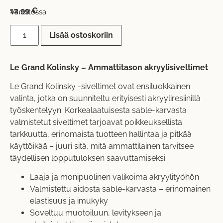
12,99
€
Varastossa
Lisää ostoskoriin
Le Grand Kolinsky – Ammattitason akryylisiveltimet
Le Grand Kolinsky -siveltimet ovat ensiluokkainen
valinta, jotka on suunniteltu erityisesti akryyliresiinillä
työskentelyyn. Korkealaatuisesta sable-karvasta
valmistetut siveltimet tarjoavat poikkeuksellista
tarkkuutta, erinomaista tuotteen hallintaa ja pitkää
käyttöikää – juuri sitä, mitä ammattilainen tarvitsee
täydellisen lopputuloksen saavuttamiseksi.
Laaja ja monipuolinen valikoima akryylityöhön
Valmistettu aidosta sable-karvasta – erinomainen
elastisuus ja imukyky
Soveltuu muotoiluun, levitykseen ja