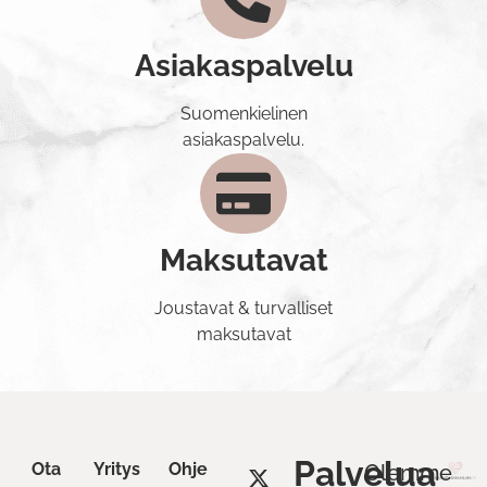
Asiakaspalvelu
Suomenkielinen
asiakaspalvelu.
Maksutavat
Joustavat & turvalliset
maksutavat
Palvelua
Ota
Yritys
Ohje
Olemme