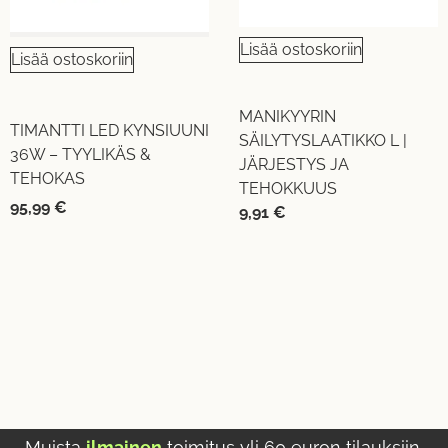
Lisää ostoskoriin
Lisää ostoskoriin
MANIKYYRIN
TIMANTTI LED KYNSIUUNI
SÄILYTYSLAATIKKO L |
36W – TYYLIKÄS &
JÄRJESTYS JA
TEHOKAS
TEHOKKUUS
95,99
€
9,91
€
Muista
ilmainen
toimitus yli 60 euron tilauksiin.