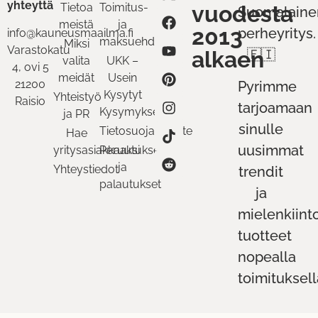
yhteyttä
Tietoa
Toimitus-
vuodesta
Suomalaine
meistä
ja
2013
perheyritys.
info@kauneusmaailma.fi
maksuehdot
Miksi
Varastokatu
alkaen
🇫🇮
valita
UKK –
4, ovi 5
meidät
Usein
21200
Pyrimme
Kysytyt
Yhteistyö
Raisio
tarjoamaan
Kysymykset
ja PR
sinulle
Tietosuojaseloste
Hae
uusimmat
yritysasiakkaaksi
Peruutukset
ja
Yhteystiedot
trendit
palautukset
ja
mielenkiint
tuotteet
nopealla
toimituksell