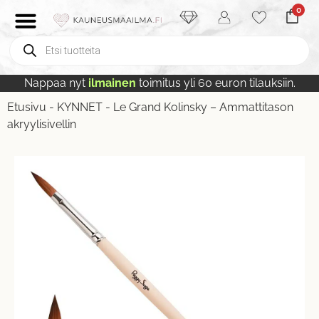
0
Nappaa nyt
ilmainen
toimitus yli 60 euron tilauksiin.
Etusivu
-
KYNNET
-
Le Grand Kolinsky – Ammattitason
akryylisivellin