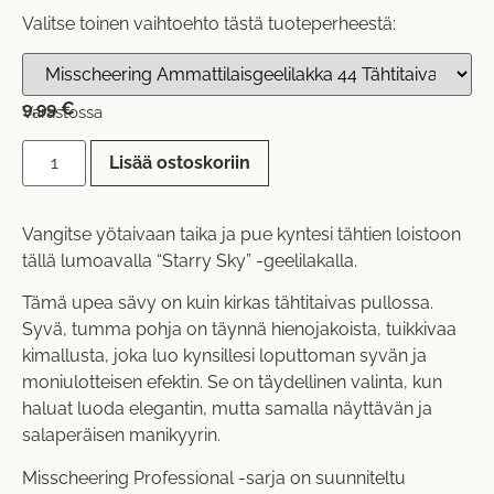
Valitse toinen vaihtoehto tästä tuoteperheestä:
9,99
€
Varastossa
Lisää ostoskoriin
Vangitse yötaivaan taika ja pue kyntesi tähtien loistoon
tällä lumoavalla “Starry Sky” -geelilakalla.
Tämä upea sävy on kuin kirkas tähtitaivas pullossa.
Syvä, tumma pohja on täynnä hienojakoista, tuikkivaa
kimallusta, joka luo kynsillesi loputtoman syvän ja
moniulotteisen efektin. Se on täydellinen valinta, kun
haluat luoda elegantin, mutta samalla näyttävän ja
salaperäisen manikyyrin.
Misscheering Professional -sarja on suunniteltu