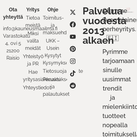
Palvelua
Ota
Yritys
Ohje
Olemme
yhteyttä
Tietoa
Toimitus-
vuodesta
Suomalaine
meistä
ja
2013
perheyritys.
info@kauneusmaailma.fi
maksuehdot
Miksi
Varastokatu
alkaen
🇫🇮
valita
UKK –
4, ovi 5
meidät
Usein
21200
Pyrimme
Kysytyt
Yhteistyö
Raisio
tarjoamaan
Kysymykset
ja PR
sinulle
Tietosuojaseloste
Hae
uusimmat
yritysasiakkaaksi
Peruutukset
ja
Yhteystiedot
trendit
palautukset
ja
mielenkiint
tuotteet
nopealla
toimituksell