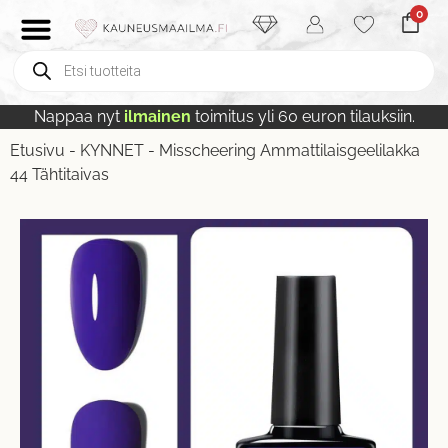
0
Nappaa nyt
ilmainen
toimitus yli 60 euron tilauksiin.
Etusivu
-
KYNNET
-
Misscheering Ammattilaisgeelilakka
44 Tähtitaivas