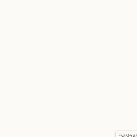
Eväste a